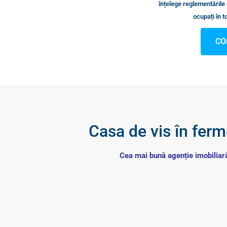
înțelege reglementările 
ocupați în to
CO
Casa de vis în fer
Cea mai bună agenție imobiliară