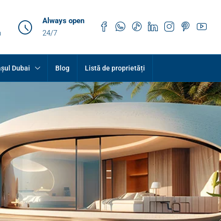
Always open
m
24/7
șul Dubai
Blog
Listă de proprietăți