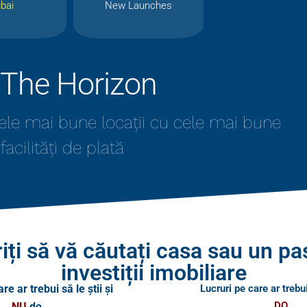
bai
New Launches
a The Horizon
 cele mai bune locații cu cele mai bune
 facilități de plată
iți să vă căutați casa sau un pa
investiții imobiliare
re ar trebui să le știi și
Lucruri pe care ar trebui
DO
NU
do