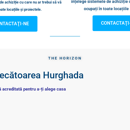
înțelege sistemele de achiziție 
de achiziție cu care nu ar trebui să vă
ocupați în toate locațiile 
ate locațiile și proiectele.
CONTACTAŢI
NTACTAŢI-NE
THE HORIZON
mecătoarea Hurghada
 acreditată pentru a-ți alege casa