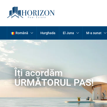
Română
Hurghada
El Juna
M-a sunat
Îți acordăm
URMĂTORUL PAS!