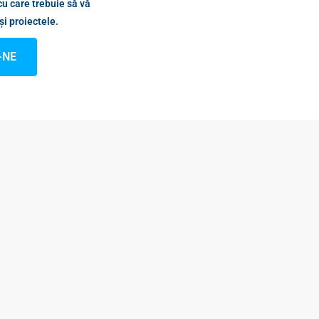
cu care trebuie să vă
și proiectele.
-NE