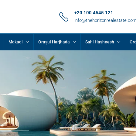
+20 100 4545 121
info@thehorizonrealestate.co
Makadi
Orașul Harjhada
Sahl Hasheesh
Ora