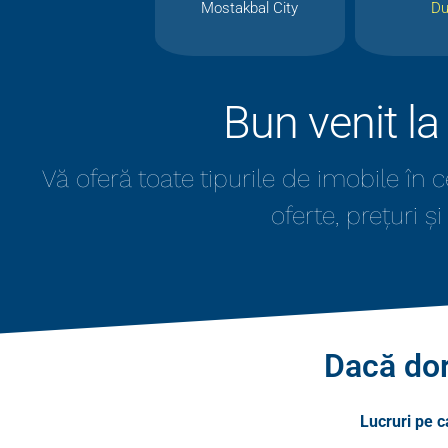
Mostakbal City
Du
Bun venit l
Vă oferă toate tipurile de imobile în
oferte, prețuri și
Dacă dor
Lucruri pe ca