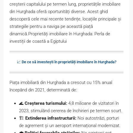
creșterii capitalului pe termen lung, proprietățile imobiliare
din Hurghada oferă oportunități diverse. Acest ghid
descoperă cele mai recente tendințe, locațiile principale și
strategiile pentru a naviga pe această piață
dinamică.Proprietăți imobiliare în Hurghada: Perla de
investiții de coastă a Egiptului
📈 De ce să investești în proprietăți imobiliare în Hurghada?
Piața imobiliară din Hurghada a crescut cu 15% anual
începând din 2021, determinată de:
🌊
Creșterea turismului:
4,8 milioane de vizitatori în
2023, stimulând cererea de închirieri pe termen scurt.
🏗️
Extinderea infrastructurii:
Noi autostrăzi, porturi
de agrement și un aeroport internațional modernizat.
💼 Politici favorabile străinilor:
Ne-egiptenii pot