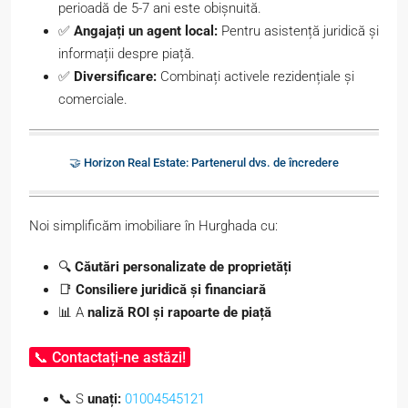
perioadă de 5-7 ani este obișnuită.
✅
Angajați un agent local:
Pentru asistență juridică și
informații despre piață.
✅
Diversificare:
Combinați activele rezidențiale și
comerciale.
🤝 Horizon Real Estate: Partenerul dvs. de încredere
Noi simplificăm imobiliare în Hurghada cu:
🔍
Căutări personalizate de proprietăți
📑
Consiliere juridică și financiară
📊 A
naliză ROI și rapoarte de piață
📞 Contactați-ne astăzi!
📞 S
unați:
01004545121