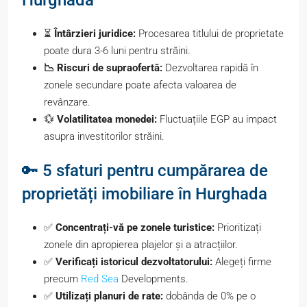
⏳
Întârzieri juridice:
Procesarea titlului de proprietate
poate dura 3-6 luni pentru străini.
📉 Riscuri de supraofertă:
Dezvoltarea rapidă în
zonele secundare poate afecta valoarea de
revânzare.
💱
Volatilitatea monedei:
Fluctuațiile EGP au impact
asupra investitorilor străini.
🔑 5 sfaturi pentru cumpărarea de
proprietăți imobiliare în Hurghada
✅
Concentrați-vă pe zonele turistice:
Prioritizați
zonele din apropierea plajelor și a atracțiilor.
✅
Verificați istoricul dezvoltatorului:
Alegeți firme
precum
Red Sea
Developments.
✅
Utilizați planuri de rate:
dobânda de 0% pe o