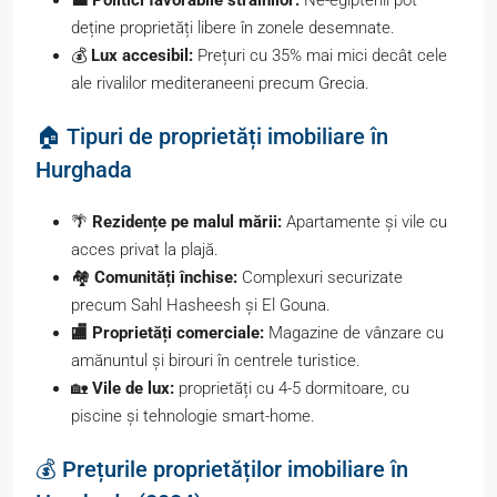
deține proprietăți libere în zonele desemnate.
💰
Lux accesibil:
Prețuri cu 35% mai mici decât cele
ale rivalilor mediteraneeni precum Grecia.
🏠 Tipuri de proprietăți imobiliare în
Hurghada
🌴
Rezidențe pe malul mării:
Apartamente și vile cu
acces privat la plajă.
🏘️
Comunități închise:
Complexuri securizate
precum Sahl Hasheesh și El Gouna.
🏬 Proprietăți comerciale:
Magazine de vânzare cu
amănuntul și birouri în centrele turistice.
🏡
Vile de lux:
proprietăți cu 4-5 dormitoare, cu
piscine și tehnologie smart-home.
💰 Prețurile proprietăților imobiliare în