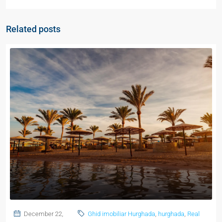
Related posts
December 22,
Ghid imobiliar Hurghada
,
hurghada
,
Real