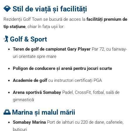
💎 Stil de viață și facilități
Rezidenții Golf Town se bucură de acces la
facilități premium de
tip stațiune
, chiar în fața ușii lor:
🏌️ Golf & Sport
Teren de golf de campionat Gary Player
Par 72, cu fairway-
uri orientate spre mare
Poligon de conducere și arenă pentru jocuri scurte
Academie de golf
cu instructori certificați PGA
Arena sportivă Somabay
Padel, CrossFit, fotbal, sală de
gimnastică
🌅 Marina și malul mării
Somabay Marina
Port de iahturi cu 220 de dane, cafenele,
buticuri