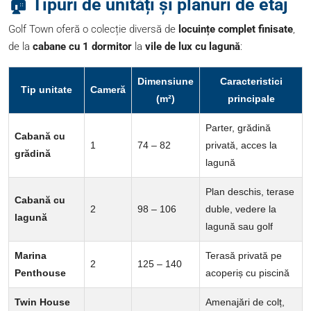
🏠 Tipuri de unități și planuri de etaj
Golf Town oferă o colecție diversă de
locuințe complet finisate
,
de la
cabane cu 1 dormitor
la
vile de lux cu lagună
:
Dimensiune
Caracteristici
Tip unitate
Cameră
(m²)
principale
Parter, grădină
Cabană cu
1
74 – 82
privată, acces la
grădină
lagună
Plan deschis, terase
Cabană cu
2
98 – 106
duble, vedere la
lagună
lagună sau golf
Marina
Terasă privată pe
2
125 – 140
Penthouse
acoperiș cu piscină
Twin House
Amenajări de colț,