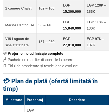
EGP
EGP 128K –
2 camere Chalet
102 – 106
15,300,000
156K
EGP
EGP 118K –
Marina Penthouse
98 – 140
15,840,000
130K
Vilă Lagoon de
EGP
EGP 97K –
137 – 260
sine stătătoare
27,810,000
107K
💡
Prețurile includ finisaje complete
🪑 Pachete de mobilier disponibile la cerere
📑 Titlul de proprietate și taxele legale excluse
💳 Plan de plată (ofertă limitată în
timp)
Milestone
Procentaj
Descriere
EGP