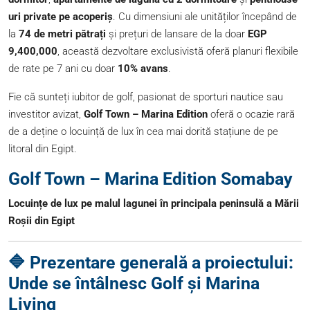
uri private pe acoperiș
. Cu dimensiuni ale unităților începând de
la
74 de metri pătrați
și prețuri de lansare de la doar
EGP
9,400,000
, această dezvoltare exclusivistă oferă planuri flexibile
de rate pe 7 ani cu doar
10% avans
.
Fie că sunteți iubitor de golf, pasionat de sporturi nautice sau
investitor avizat,
Golf Town – Marina Edition
oferă o ocazie rară
de a deține o locuință de lux în cea mai dorită stațiune de pe
litoral din Egipt.
Golf Town – Marina Edition Somabay
Locuințe de lux pe malul lagunei în principala peninsulă a Mării
Roșii din Egipt
🔷 Prezentare generală a proiectului:
Unde se întâlnesc Golf și Marina
Living