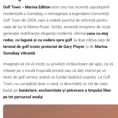
Golf Town – Marina Edition
este cea mai recentă capodoperă
rezidențială a Somabay, o reimaginare a legendarei comunități
Golf Town din 2004, care a stabilit punctul de referință pentru
viața de lux la Marea Roșie. Astăzi, această renaștere de nouă
generație redefinește eleganța modernă, oferind
case cu etaj
redus, cu lagună și cu vedere spre golf
, la doar câțiva pași de
terenul de golf iconic proiectat de Gary Player
și de
Marina
Somabay vibrantă
.
Imaginați-vă că vă treziți cu priveliști strălucitoare ale apei, că vă
relaxați pe o insulă tropicală privată sau că dați startul pe un
teren de golf uimitor, având ca fundal răsăritul soarelui. La Golf
Town, nu cumpărați doar o casă, ci deschideți un stil de viață
bazat pe
bunăstare, exclusivitate și petrecere a timpului liber
pe tot parcursul anului
.