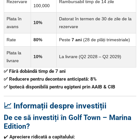
Rezervare
Rambursabil timp de 14 zile
100,000
Plata în
Datorat în termen de 30 de zile de la
10%
avans
rezervare
Rate
80%
Peste
7 ani
(28 de plăți trimestriale)
Plata la
10%
La livrare (Q2 2028 – Q2 2029)
livrare
✅ Fără dobândă timp de 7 ani
✅ Reducere pentru decontare anticipată: 8%
✅ Ipotecă disponibilă pentru egipteni prin AAIB & CIB
📈 Informații despre investiții
De ce să investiți în Golf Town – Marina
Edition?
✔️
Apreciere ridicată a capitalului: