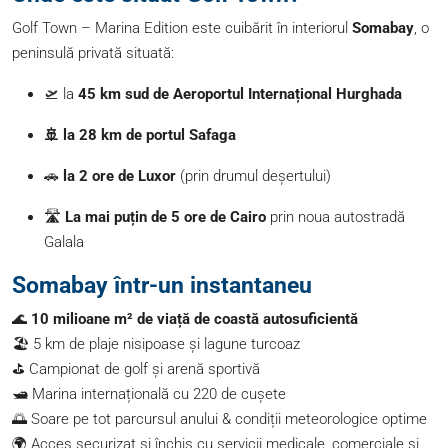
Golf Town – Marina Edition este cuibărit în interiorul
Somabay
, o
peninsulă privată situată:
🛫 la
45 km sud de Aeroportul Internațional Hurghada
🚢 la 28 km de portul Safaga
🚗
la 2 ore de Luxor
(prin drumul deșertului)
🛣️
La mai puțin de 5 ore de Cairo
prin noua autostradă
Galala
Somabay într-un instantaneu
🌊
10 milioane m² de viață de coastă autosuficientă
🏖️ 5 km de plaje nisipoase și lagune turcoaz
⛳ Campionat de golf și arenă sportivă
🛥️ Marina internațională cu 220 de cușete
🌅 Soare pe tot parcursul anului & condiții meteorologice optime
🌍 Acces securizat și închis cu servicii medicale, comerciale și