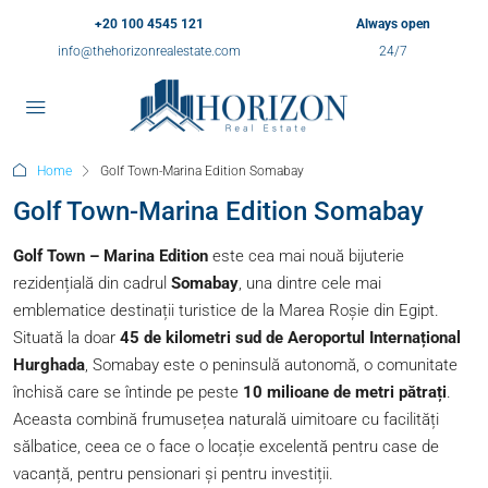
+20 100 4545 121
Always open
info@thehorizonrealestate.com
24/7
Home
Golf Town-Marina Edition Somabay
Golf Town-Marina Edition Somabay
Golf Town – Marina Edition
este cea mai nouă bijuterie
rezidențială din cadrul
Somabay
, una dintre cele mai
emblematice destinații turistice de la Marea Roșie din Egipt.
Situată la doar
45 de kilometri sud de Aeroportul Internațional
Hurghada
, Somabay este o peninsulă autonomă, o comunitate
închisă care se întinde pe peste
10 milioane de metri pătrați
.
Aceasta combină frumusețea naturală uimitoare cu facilități
sălbatice, ceea ce o face o locație excelentă pentru case de
vacanță, pentru pensionari și pentru investiții.