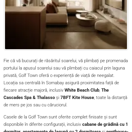
Fie că vă bucurați de răsăritul soarelui, vă plimbați pe promenada
portului la apusul soarelui sau vă plimbați cu caiacul prin laguna
privată, Golf Town oferă o experiență de viață de neegalat.
Locația sa centrală în Somabay asigură proximitatea față de
fiecare atracție majoră, inclusiv
White Beach Club
,
The
Cascades Spa & Thalasso
și
7BFT Kite House
, toate la distanță
de mers pe jos sau cu căruciorul.
Casele de la Golf Town sunt oferite complet finisate și sunt
disponibile în diferite configurații, inclusiv
cabane de grădină cu 1
dormitor
,
apartamente de lagună cu 2 dormitoare
și
penthouse-