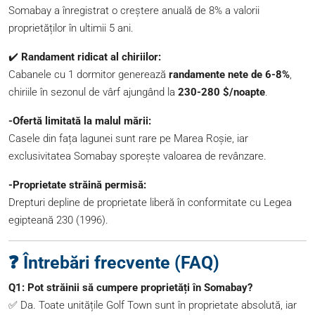
Somabay a înregistrat o creștere anuală de 8% a valorii
proprietăților în ultimii 5 ani.
✔️
Randament ridicat al chiriilor:
Cabanele cu 1 dormitor generează
randamente nete de 6-8%
,
chiriile în sezonul de vârf ajungând la
230-280 $/noapte
.
-Ofertă limitată la malul mării:
Casele din fața lagunei sunt rare pe Marea Roșie, iar
exclusivitatea Somabay sporește valoarea de revânzare.
-Proprietate străină permisă:
Drepturi depline de proprietate liberă în conformitate cu Legea
egipteană 230 (1996).
❓ Întrebări frecvente (FAQ)
Q1: Pot străinii să cumpere proprietăți în Somabay?
✅ Da. Toate unitățile Golf Town sunt în proprietate absolută, iar