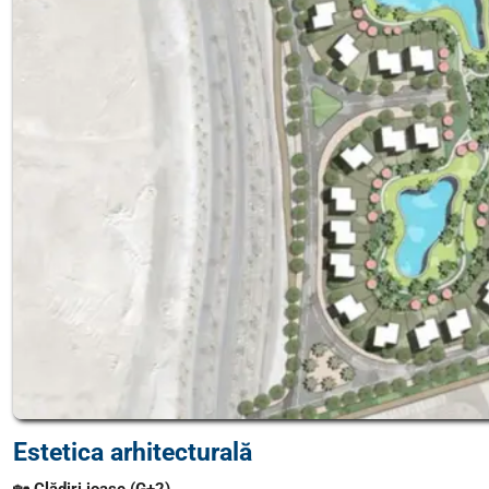
Estetica arhitecturală
🏡
Clădiri joase (G+2)