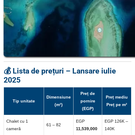
💰 Lista de prețuri – Lansare iulie
2025
Preț de
Dimensiune
Preț mediu
Tip unitate
pornire
(m²)
Preț pe m²
(EGP)
Chalet cu 1
EGP
EGP 126K –
61 – 82
cameră
11,539,000
140K