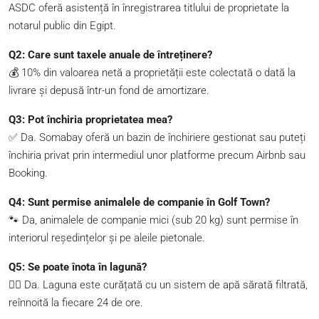
ASDC oferă asistență în înregistrarea titlului de proprietate la
notarul public din Egipt.
Q2: Care sunt taxele anuale de întreținere?
💰 10% din valoarea netă a proprietății este colectată o dată la
livrare și depusă într-un fond de amortizare.
Q3: Pot închiria proprietatea mea?
✅ Da. Somabay oferă un bazin de închiriere gestionat sau puteți
închiria privat prin intermediul unor platforme precum Airbnb sau
Booking.
Q4: Sunt permise animalele de companie în Golf Town?
🐾 Da, animalele de companie mici (sub 20 kg) sunt permise în
interiorul reședințelor și pe aleile pietonale.
Q5: Se poate înota în lagună?
🏊‍♂️ Da. Laguna este curățată cu un sistem de apă sărată filtrată,
reînnoită la fiecare 24 de ore.