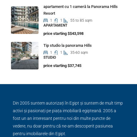
apartament cu 1 cameră la Panorama Hills
Resort
1
1
55 to 85 sqm
APARTAMENT
price starting $$43,598
Tip studio la panorama Hills
1
1
35-60 sqm
STUDIO
price starting $37,745
Din 2005 suntem autorizați în Egipt și suntem de mult timp
activi și pasionați pe piața imobiliară egipteană. 2005 a
fost un an interesant pentru noi din multe puncte de
vedere, nu doar pentru că ne-am descoperit pasiunea
pentru imobiliarele din Egipt.