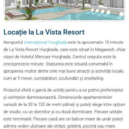
Locație la La Vista Resort
Aeroportul
Internațional Hurghada
este la aproximativ 10 minute
de La Vista Resort Hurghada, care este situat în Magawish, chiar
vizavi de Hotelul Mercure Hurghada. Centrul orașului este la
cincisprezece minute. Stațiunea este situată convenabil în
apropierea multor dintre cele mai bune atracții și activități locale,
cum ar fi mese, cumpărături, scufundări și snorkeling.
Proiectul oferă o gamă de unități pentru a se potrivi preferințelor
și cerințelor dumneavoastră. Dimensiunile apartamentelor
variază de la 33 la 132 de metri pătrați și puteți alege între opțiuni
de studio, cu un dormitor și cu două dormitoare. Fiecare unitate
este terminată. Fiecare casă are un balcon mare de unde puteți
admira vederi uluitoare ale străzii, grădină, piscină sau mare.