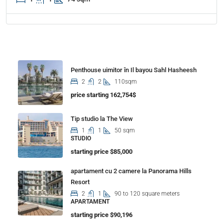
Properties
Penthouse uimitor în Il bayou Sahl Hasheesh
2
2
110sqm
price starting 162,754$
Tip studio la The View
1
1
50 sqm
STUDIO
starting price $85,000
apartament cu 2 camere la Panorama Hills
Resort
2
1
90 to 120 square meters
APARTAMENT
starting price $90,196