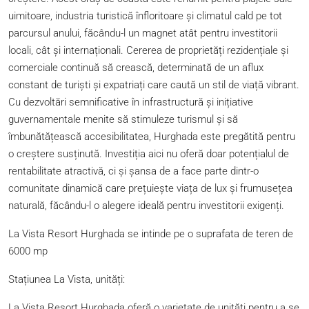
uimitoare, industria turistică înfloritoare și climatul cald pe tot
parcursul anului, făcându-l un magnet atât pentru investitorii
locali, cât și internaționali. Cererea de proprietăți rezidențiale și
comerciale continuă să crească, determinată de un aflux
constant de turiști și expatriați care caută un stil de viață vibrant.
Cu dezvoltări semnificative în infrastructură și inițiative
guvernamentale menite să stimuleze turismul și să
îmbunătățească accesibilitatea, Hurghada este pregătită pentru
o creștere susținută. Investiția aici nu oferă doar potențialul de
rentabilitate atractivă, ci și șansa de a face parte dintr-o
comunitate dinamică care prețuiește viața de lux și frumusețea
naturală, făcându-l o alegere ideală pentru investitorii exigenți.
La Vista Resort Hurghada se intinde pe o suprafata de teren de
6000 mp
Stațiunea La Vista, unități:
La Vista Resort Hurghada oferă o varietate de unități pentru a se