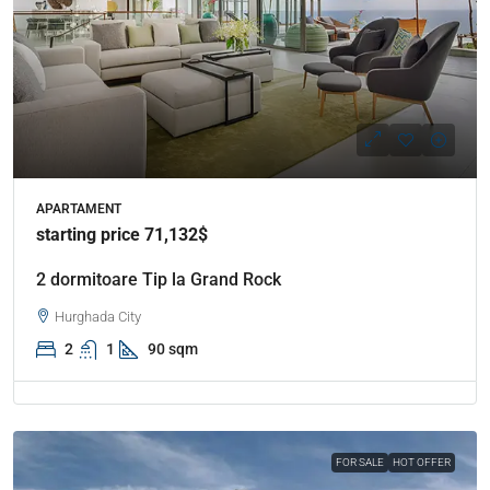
APARTAMENT
starting price 71,132$
2 dormitoare Tip la Grand Rock
Hurghada City
2
1
90 sqm
FOR SALE
HOT OFFER