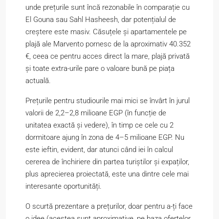
unde prețurile sunt încă rezonabile în comparație cu
El Gouna sau Sahl Hasheesh, dar potențialul de
creștere este masiv. Căsuțele și apartamentele pe
plajă ale Marvento pornesc de la aproximativ 40.352
€, ceea ce pentru acces direct la mare, plajă privată
și toate extra-urile pare o valoare bună pe piața
actuală.
Prețurile pentru studiourile mai mici se învârt în jurul
valorii de 2,2–2,8 milioane EGP (în funcție de
unitatea exactă și vedere), în timp ce cele cu 2
dormitoare ajung în zona de 4–5 milioane EGP. Nu
este ieftin, evident, dar atunci când iei în calcul
cererea de închiriere din partea turiștilor și expaților,
plus aprecierea proiectată, este una dintre cele mai
interesante oportunități.
O scurtă prezentare a prețurilor, doar pentru a-ți face
o idee (acestea sunt aproximative, pe baza ofertelor