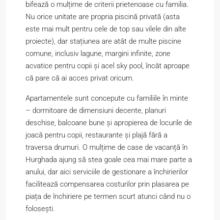
bifează o mulțime de criterii prietenoase cu familia.
Nu orice unitate are propria piscină privată (asta
este mai mult pentru cele de top sau vilele din alte
proiecte), dar stațiunea are atât de multe piscine
comune, inclusiv lagune, margini infinite, zone
acvatice pentru copii și acel sky pool, încât aproape
că pare că ai acces privat oricum.
Apartamentele sunt concepute cu familiile în minte
– dormitoare de dimensiuni decente, planuri
deschise, balcoane bune și apropierea de locurile de
joacă pentru copii, restaurante și plajă fără a
traversa drumuri. O mulțime de case de vacanță în
Hurghada ajung să stea goale cea mai mare parte a
anului, dar aici serviciile de gestionare a închirierilor
facilitează compensarea costurilor prin plasarea pe
piața de închiriere pe termen scurt atunci când nu o
folosești.