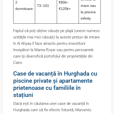
2
€80k–
73–101
mare sau
dormitoare
€120k+
la piscina
infinity
Faptul că poți obține căsuțe pe plajă (uneori numesc
unitățile mai mici căsuțe) la aceste prețuri de intrare
în Al Ahyaa îl face atractiv pentru investitorii
începători la Marea Roșie sau pentru persoanele
care își diversifică portofoliul din proprietățile din
Cairo.
Case de vacanță în Hurghada cu
piscine private și apartamente
prietenoase cu familiile în
stațiuni
Dacă ești în căutarea unei case de vacanță în
Hurghada care să fie efectiv folosită, Marvento