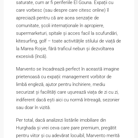
saturate, cum ar fi periferiile El Gouna. Expații cu
care vorbesc (sau despre care citesc online) îl
apreciază pentru că are acea senzație de
comunitate, școli internaționale în apropiere,
supermarketuri, spitale și acces facil la scufundări,
kitesurfing, golf – toate activitățile stilului de viață de
la Marea Roșie, fără traficul nebun și dezvoltarea
excesivă (încă).
Marvento se încadrează perfect în această imagine
prietenoasă cu expații: management vorbitor de
limbă engleză, ajutor pentru închiriere, mediu
securizat și facilități care ușurează viața de zi cu zi,
indiferent dacă ești aici cu normă întreagă, sezonier
sau doar în vizită.
Per total, dacă analizezi listările imobiliare din
Hurghada și vrei ceva care pare premium, pregătit
pentru viitor și cu adevărat locuibil, Marvento merită