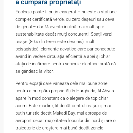
a cumpăra proprietăți
Ecologic poate fi puțin exagerat – nu este o stațiune
complet certificată verde, cu zero deșeuri sau ceva
de genul – dar Marvento înclină mai mult spre
sustenabilitate decât mulți concurenți. Spații verzi
uriașe (80% din teren este deschis), mult
peisagistică, elemente acvatice care par concepute
având în vedere circulația eficientă a apei și chiar
stații de încărcare pentru vehicule electrice arată că
se gândesc la viitor.
Pentru expații care vânează cele mai bune zone
pentru a cumpăra proprietăți în Hurghada, Al Ahyaa
apare în mod constant ca o alegere de top chiar
acum. Este mai liniștit decât centrul orașului, mai
puțin turistic decât Makadi Bay, mai aproape de
aeroport decât majoritatea locurilor din nord și are o
traiectorie de creștere mai bună decât zonele