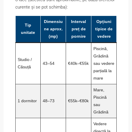
curente și se pot schimba):
Dimensiu
Interval
Opțiuni
Tip
ne aprox.
preț de
tipice de
unitate
(mp)
pornire
vedere
Piscină,
Grădină
Studio /
43–54
€40k–€55k
sau vedere
Căsuță
parțială la
mare
Mare,
Piscină
1 dormitor
48–73
€55k–€80k
sau
Grădină
Vedere
directă la