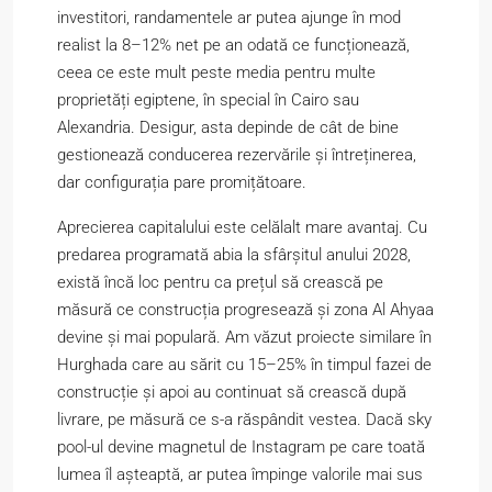
investitori, randamentele ar putea ajunge în mod
realist la 8–12% net pe an odată ce funcționează,
ceea ce este mult peste media pentru multe
proprietăți egiptene, în special în Cairo sau
Alexandria. Desigur, asta depinde de cât de bine
gestionează conducerea rezervările și întreținerea,
dar configurația pare promițătoare.
Aprecierea capitalului este celălalt mare avantaj. Cu
predarea programată abia la sfârșitul anului 2028,
există încă loc pentru ca prețul să crească pe
măsură ce construcția progresează și zona Al Ahyaa
devine și mai populară. Am văzut proiecte similare în
Hurghada care au sărit cu 15–25% în timpul fazei de
construcție și apoi au continuat să crească după
livrare, pe măsură ce s-a răspândit vestea. Dacă sky
pool-ul devine magnetul de Instagram pe care toată
lumea îl așteaptă, ar putea împinge valorile mai sus