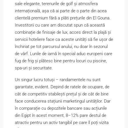
sale elegante, terenurile de golf și atmosfera
internațională, așa că ai parte de o parte din acea
clientelă premium fără a plăti prețurile din El Gouna.
Investitorii cu care am discutat spun că această
combinație de finisaje de lux, acces direct la plajă și
servicii hoteliere face ca aceste unități să fie ușor de
închiriat pe tot parcursul anului, nu doar în sezonul
de vârf. Lunile de iarnă în special aduc europeni care
fug de frig și plătesc bine pentru locuri cu piscine,
spa-uri și securitate.
Un singur lucru totuși – randamentele nu sunt
garantate, evident. Depind de ratele de ocupare, de
cât de competitiv stabilești prețul și de cât de bine
face conducerea stațiunii marketingul unităților. Dar
în comparație cu depozitele bancare sau acțiunile
din Egipt în acest moment, 8–12% pare destul de
atractiv pentru un activ tangibil pe care îl poți vizita