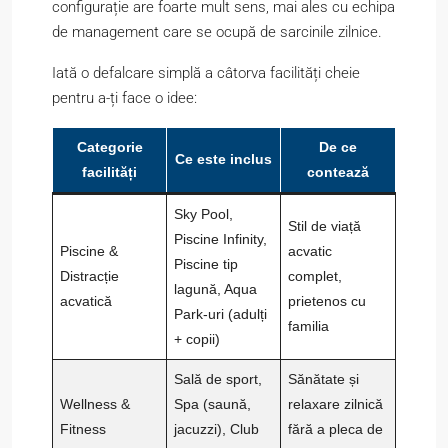
configurație are foarte mult sens, mai ales cu echipa
de management care se ocupă de sarcinile zilnice.
Iată o defalcare simplă a câtorva facilități cheie
pentru a-ți face o idee:
Categorie
De ce
Ce este inclus
facilități
contează
Sky Pool,
Stil de viață
Piscine Infinity,
Piscine &
acvatic
Piscine tip
Distracție
complet,
lagună, Aqua
acvatică
prietenos cu
Park-uri (adulți
familia
+ copii)
Sală de sport,
Sănătate și
Wellness &
Spa (saună,
relaxare zilnică
Fitness
jacuzzi), Club
fără a pleca de