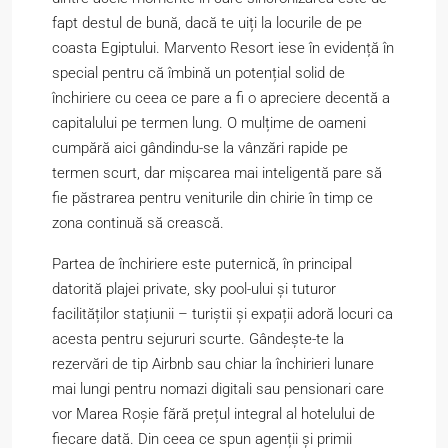
fapt destul de bună, dacă te uiți la locurile de pe
coasta Egiptului. Marvento Resort iese în evidență în
special pentru că îmbină un potențial solid de
închiriere cu ceea ce pare a fi o apreciere decentă a
capitalului pe termen lung. O mulțime de oameni
cumpără aici gândindu-se la vânzări rapide pe
termen scurt, dar mișcarea mai inteligentă pare să
fie păstrarea pentru veniturile din chirie în timp ce
zona continuă să crească.
Partea de închiriere este puternică, în principal
datorită plajei private, sky pool-ului și tuturor
facilităților stațiunii – turiștii și expații adoră locuri ca
acesta pentru sejururi scurte. Gândește-te la
rezervări de tip Airbnb sau chiar la închirieri lunare
mai lungi pentru nomazi digitali sau pensionari care
vor Marea Roșie fără prețul integral al hotelului de
fiecare dată. Din ceea ce spun agenții și primii