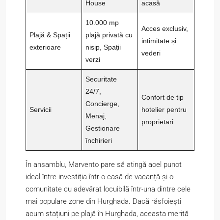
House
acasă
10.000 mp
Acces exclusiv,
Plajă & Spații
plajă privată cu
intimitate și
exterioare
nisip, Spații
vederi
verzi
Securitate
24/7,
Confort de tip
Concierge,
Servicii
hotelier pentru
Menaj,
proprietari
Gestionare
închirieri
În ansamblu, Marvento pare să atingă acel punct
ideal între investiția într-o casă de vacanță și o
comunitate cu adevărat locuibilă într-una dintre cele
mai populare zone din Hurghada. Dacă răsfoiești
acum stațiuni pe plajă în Hurghada, aceasta merită