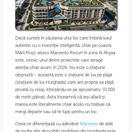
Dacă sunteți în căutarea unui loc care îmbină luxul
autentic cu o investiție inteligentă, chiar pe coasta
Mării Roșii, atunci Marvento Resort în zona Al Ahyaa
este, sincer, unul dintre proiectele care atrage
atenția chiar acum, în 2026. Nu este o stațiune
obișnuită – aceasta este o stațiune de lux pe plajă
(stațiune de lux Hurghada) care are propria sa plajă
privată cu nisip, întinzându-se pe aproximativ 10.000
de metri pătrați. Asta înseamnă că ieși afară și
marea este literalmente chiar acolo, nu trebuie să
mergi departe sau să te lupți pentru un loc.
Ceea ce diferențiază cu adevărat
Marvento
de atât
de multe alte dezvoltări imobiliare din Hurghada este