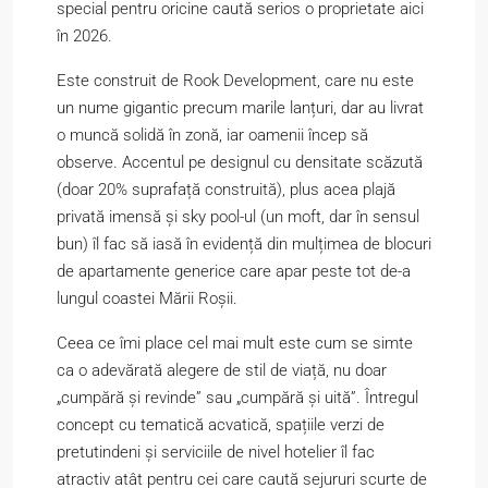
special pentru oricine caută serios o proprietate aici
în 2026.
Este construit de Rook Development, care nu este
un nume gigantic precum marile lanțuri, dar au livrat
o muncă solidă în zonă, iar oamenii încep să
observe. Accentul pe designul cu densitate scăzută
(doar 20% suprafață construită), plus acea plajă
privată imensă și sky pool-ul (un moft, dar în sensul
bun) îl fac să iasă în evidență din mulțimea de blocuri
de apartamente generice care apar peste tot de-a
lungul coastei Mării Roșii.
Ceea ce îmi place cel mai mult este cum se simte
ca o adevărată alegere de stil de viață, nu doar
„cumpără și revinde” sau „cumpără și uită”. Întregul
concept cu tematică acvatică, spațiile verzi de
pretutindeni și serviciile de nivel hotelier îl fac
atractiv atât pentru cei care caută sejururi scurte de