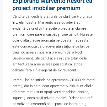
Explorând Marvento Resort ca
proiect imobiliar premium
Când te gândești la stațiunile pe plajă din Hurghada
în zilele noastre, Marvento iese cu adevărat în
evidență ca unul dintre acele proiecte imobiliare
premium care pare proaspăt și bine gândit. Nu este
doar o altă clădire aruncată pe coastă – aceasta
este concepută ca o adevărată stațiune de lux pe
plajă, cu acea atmosferă premium de la Rook
Development. Știi genul acela în care totul, de la
arhitectură la amenajarea peisagistică, strigă
calitate, fără a fi exagerat de extravagant.
Întregul loc se întinde pe aproximativ 30.000 de metri
pătrați, dar ia asta: doar aproximativ 20% sunt clădiri
efective, restul sunt spații verzi deschise, piscine,
lagune și acea plajă privată masivă. O densitate atât
de scăzută înseamnă că ai parte de intimitate și