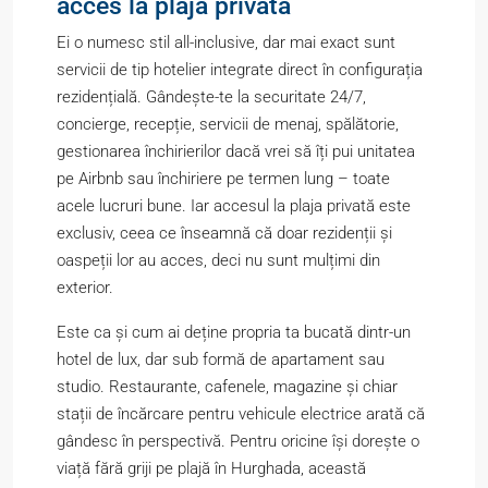
acces la plajă privată
Ei o numesc stil all-inclusive, dar mai exact sunt
servicii de tip hotelier integrate direct în configurația
rezidențială. Gândește-te la securitate 24/7,
concierge, recepție, servicii de menaj, spălătorie,
gestionarea închirierilor dacă vrei să îți pui unitatea
pe Airbnb sau închiriere pe termen lung – toate
acele lucruri bune. Iar accesul la plaja privată este
exclusiv, ceea ce înseamnă că doar rezidenții și
oaspeții lor au acces, deci nu sunt mulțimi din
exterior.
Este ca și cum ai deține propria ta bucată dintr-un
hotel de lux, dar sub formă de apartament sau
studio. Restaurante, cafenele, magazine și chiar
stații de încărcare pentru vehicule electrice arată că
gândesc în perspectivă. Pentru oricine își dorește o
viață fără griji pe plajă în Hurghada, această