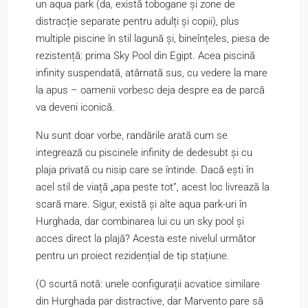
un aqua park (da, există tobogane și zone de
distracție separate pentru adulți și copii), plus
multiple piscine în stil lagună și, bineînțeles, piesa de
rezistență: prima Sky Pool din Egipt. Acea piscină
infinity suspendată, atârnată sus, cu vedere la mare
la apus – oamenii vorbesc deja despre ea de parcă
va deveni iconică.
Nu sunt doar vorbe, randările arată cum se
integrează cu piscinele infinity de dedesubt și cu
plaja privată cu nisip care se întinde. Dacă ești în
acel stil de viață „apa peste tot”, acest loc livrează la
scară mare. Sigur, există și alte aqua park-uri în
Hurghada, dar combinarea lui cu un sky pool și
acces direct la plajă? Acesta este nivelul următor
pentru un proiect rezidențial de tip stațiune.
(O scurtă notă: unele configurații acvatice similare
din Hurghada par distractive, dar Marvento pare să