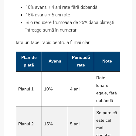
10% avans + 4 ani rate fără dobândă
15% avans + 5 ani rate
Și o reducere frumoasă de 25% dacă plătești
întreaga sumă în numerar
Iată un tabel rapid pentru a fi mai clar:
Plan de
Perioadă
Avans
Note
plată
rate
Rate
lunare
Planul 1
10%
4 ani
egale, fără
dobândă
Se pare că
este cel
Planul 2
15%
5 ani
mai
popular