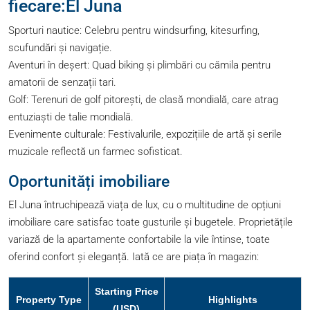
fiecare:El Juna
Sporturi nautice: Celebru pentru windsurfing, kitesurfing,
scufundări și navigație.
Aventuri în deșert: Quad biking și plimbări cu cămila pentru
amatorii de senzații tari.
Golf: Terenuri de golf pitorești, de clasă mondială, care atrag
entuziaști de talie mondială.
Evenimente culturale: Festivalurile, expozițiile de artă și serile
muzicale reflectă un farmec sofisticat.
Oportunități imobiliare
El Juna întruchipează viața de lux, cu o multitudine de opțiuni
imobiliare care satisfac toate gusturile și bugetele. Proprietățile
variază de la apartamente confortabile la vile întinse, toate
oferind confort și eleganță. Iată ce are piața în magazin:
Starting Price
Property Type
Highlights
(USD)