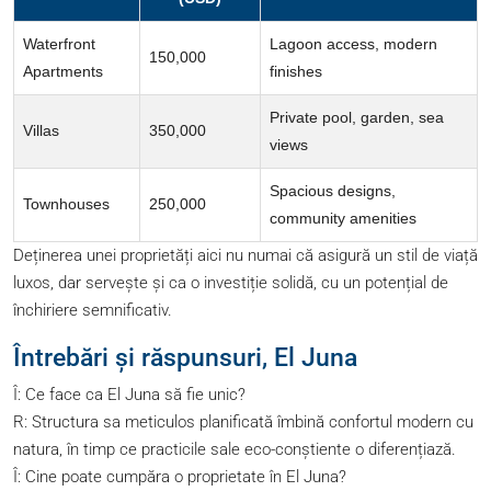
Waterfront
Lagoon access, modern
150,000
Apartments
finishes
Private pool, garden, sea
Villas
350,000
views
Spacious designs,
Townhouses
250,000
community amenities
Deținerea unei proprietăți aici nu numai că asigură un stil de viață
luxos, dar servește și ca o investiție solidă, cu un potențial de
închiriere semnificativ.
Întrebări și răspunsuri, El Juna
Î: Ce face ca El Juna să fie unic?
R: Structura sa meticulos planificată îmbină confortul modern cu
natura, în timp ce practicile sale eco-conștiente o diferențiază.
Î: Cine poate cumpăra o proprietate în El Juna?