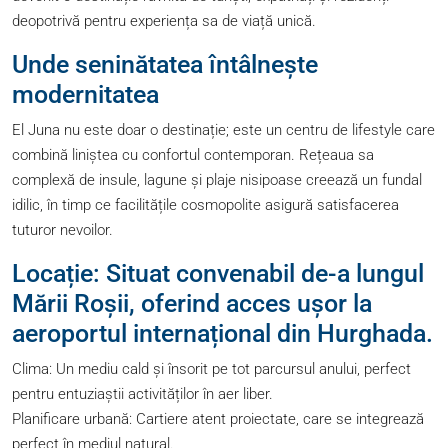
deopotrivă pentru experiența sa de viață unică.
Unde seninătatea întâlnește
modernitatea
El Juna nu este doar o destinație; este un centru de lifestyle care
combină liniștea cu confortul contemporan. Rețeaua sa
complexă de insule, lagune și plaje nisipoase creează un fundal
idilic, în timp ce facilitățile cosmopolite asigură satisfacerea
tuturor nevoilor.
Locație: Situat convenabil de-a lungul
Mării Roșii, oferind acces ușor la
aeroportul internațional din Hurghada.
Clima: Un mediu cald și însorit pe tot parcursul anului, perfect
pentru entuziaștii activităților în aer liber.
Planificare urbană: Cartiere atent proiectate, care se integrează
perfect în mediul natural.