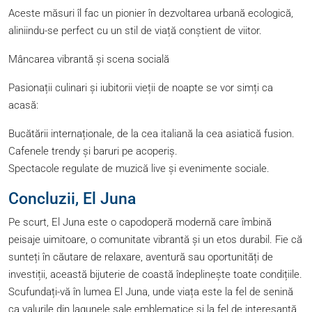
Aceste măsuri îl fac un pionier în dezvoltarea urbană ecologică,
aliniindu-se perfect cu un stil de viață conștient de viitor.
Mâncarea vibrantă și scena socială
Pasionații culinari și iubitorii vieții de noapte se vor simți ca
acasă:
Bucătării internaționale, de la cea italiană la cea asiatică fusion.
Cafenele trendy și baruri pe acoperiș.
Spectacole regulate de muzică live și evenimente sociale.
Concluzii, El Juna
Pe scurt, El Juna este o capodoperă modernă care îmbină
peisaje uimitoare, o comunitate vibrantă și un etos durabil. Fie că
sunteți în căutare de relaxare, aventură sau oportunități de
investiții, această bijuterie de coastă îndeplinește toate condițiile.
Scufundați-vă în lumea El Juna, unde viața este la fel de senină
ca valurile din lagunele sale emblematice și la fel de interesantă