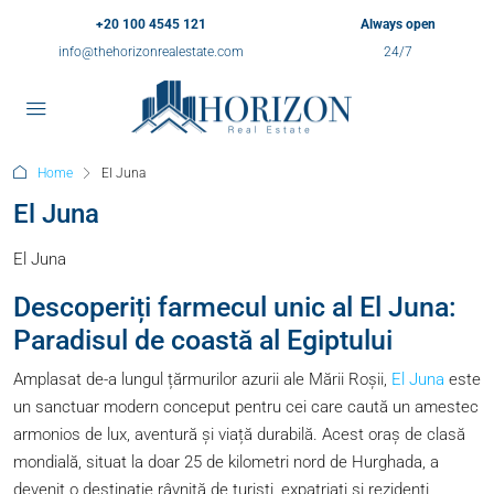
+20 100 4545 121
Always open
info@thehorizonrealestate.com
24/7
Home
El Juna
El Juna
El Juna
Descoperiți farmecul unic al El Juna:
Paradisul de coastă al Egiptului
Amplasat de-a lungul țărmurilor azurii ale Mării Roșii,
El Juna
este
un sanctuar modern conceput pentru cei care caută un amestec
armonios de lux, aventură și viață durabilă. Acest oraș de clasă
mondială, situat la doar 25 de kilometri nord de Hurghada, a
devenit o destinație râvnită de turiști, expatriați și rezidenți