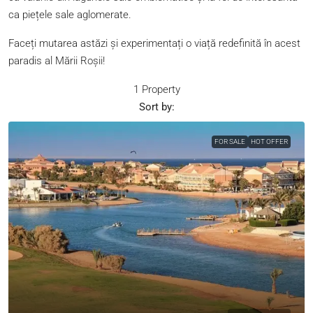
ca piețele sale aglomerate.
Faceți mutarea astăzi și experimentați o viață redefinită în acest
paradis al Mării Roșii!
1 Property
Sort by:
FOR SALE
HOT OFFER