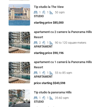
Tip studio la The View
1
1
50 sqm
STUDIO
starting price $85,000
apartament cu 2 camere la Panorama Hills
Resort
2
1
90 to 120 square meters
APARTAMENT
starting price $90,196
apartament cu 1 cameră la Panorama Hills
Resort
1
1
55 to 85 sqm
APARTAMENT
price starting $$43,598
Tip studio la panorama Hills
1
1
35-60 sqm
STUDIO