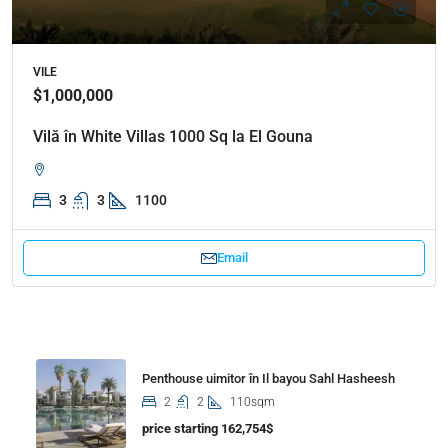
VILE
$1,000,000
Vilă în White Villas 1000 Sq la El Gouna
3
3
1100
Email
Properties
Penthouse uimitor în Il bayou Sahl Hasheesh
2
2
110sqm
price starting 162,754$