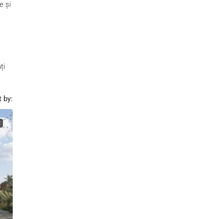
e și
ți
t by:
E