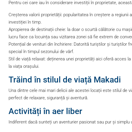
Pentru cei care iau în considerare investiții în proprietate, aceas
Creșterea valorii proprietății: popularitatea în creștere a regiun
investiției în timp.
Apropierea de destinații cheie: la doar o scurtă călătorie cu maș
lucru face ca locuința sau vizitarea zonei să fie extrem de conve
Potențial de venituri din închiriere: Datorită turiștilor și turiștilo
special în timpul sezonului de vârf.
Stil de viață relaxat: deținerea unei proprietăți aici oferă acces
la viața orașului.
Trăind în stilul de viață Makadi
Una dintre cele mai mari delicii ale acestei locații este stilul de v
perfect de relaxare, siguranță și aventură.
Activități în aer liber
Indiferent dacă sunteți un aventurier pasionat sau pur și simplu 