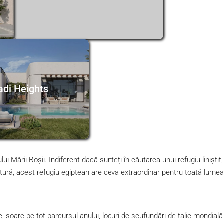
di Heights
i Mării Roșii. Indiferent dacă sunteți în căutarea unui refugiu liniștit,
entură, acest refugiu egiptean are ceva extraordinar pentru toată lumea
 soare pe tot parcursul anului, locuri de scufundări de talie mondială