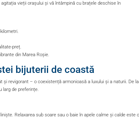
agitația vieții orașului și vă întâmpină cu brațele deschise în
 kilometri.
litate-preț.
 vibrante din Marea Roșie.
tei bijuterii de coastă
i revigorant – o coexistență armonioasă a luxului și a naturii. De la
 larg de preferințe.
u liniște. Relaxarea sub soare sau o baie în apele calme și calde este 