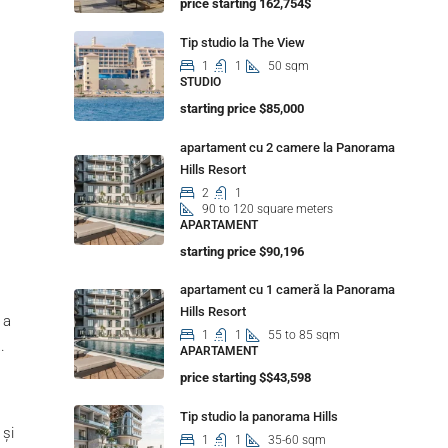
price starting 162,754$
Tip studio la The View
1
1
50 sqm
STUDIO
starting price $85,000
apartament cu 2 camere la Panorama
Hills Resort
2
1
90 to 120 square meters
APARTAMENT
starting price $90,196
apartament cu 1 cameră la Panorama
Hills Resort
 a
1
1
55 to 85 sqm
.
APARTAMENT
price starting $$43,598
Tip studio la panorama Hills
 și
1
1
35-60 sqm