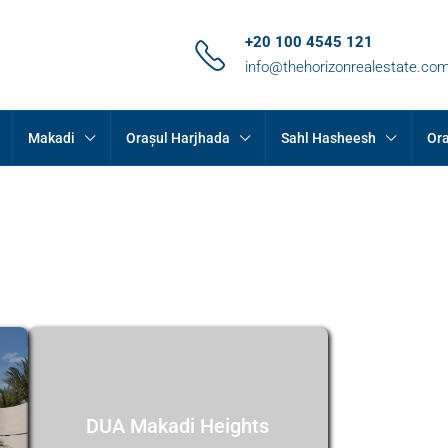
+20 100 4545 121
info@thehorizonrealestate.co
Makadi
Orașul Harjhada
Sahl Hasheesh
Ora
DUA Makadi Heights