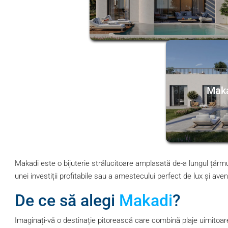
Maka
Makadi este o bijuterie strălucitoare amplasată de-a lungul țărmulu
unei investiții profitabile sau a amestecului perfect de lux și av
De ce să alegi
Makadi
?
Imaginați-vă o destinație pitorească care combină plaje uimitoare,