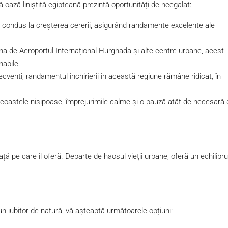
tă oază liniștită egipteană prezintă oportunități de neegalat:
ii a condus la creșterea cererii, asigurând randamente excelente ale
ina de Aeroportul Internațional Hurghada și alte centre urbane, acest
nabile.
r frecventi, randamentul închirierii în această regiune rămâne ridicat, în
 la coastele nisipoase, împrejurimile calme și o pauză atât de necesară
iață pe care îl oferă. Departe de haosul vieții urbane, oferă un echilibru
un iubitor de natură, vă așteaptă următoarele opțiuni: