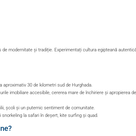
de modernitate și tradiție. Experimentați cultura egipteană autentică
 la aproximativ 30 de kilometri sud de Hurghada.
urile imobiliare accesibile, cererea mare de închiriere și apropierea d
ilii, școli și un puternic sentiment de comunitate.
i snorkeling la safari în deșert, kite surfing și quad.
ine?