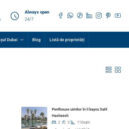
Always open
m
24/7
șul Dubai
Blog
Listă de proprietăți
Properties
Penthouse uimitor în Il bayou Sahl
Hasheesh
2
2
110sqm