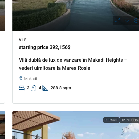
VILE
starting price 392,156$
Vilă dublă de lux de vânzare în Makadi Heights –
vederi uimitoare la Marea Roșie
Makadi
3
4
288.8 sqm
FOR SALE
OPEN HOUS