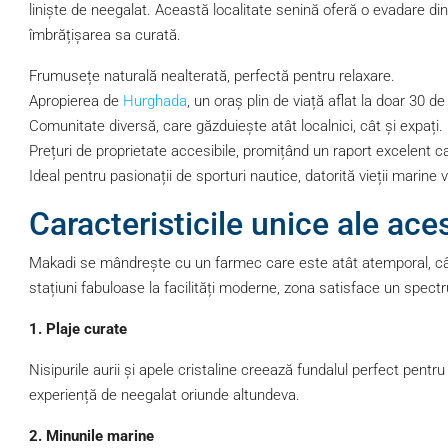
liniște de neegalat. Această localitate senină oferă o evadare din 
îmbrățișarea sa curată.
Frumusețe naturală nealterată, perfectă pentru relaxare.
Apropierea de
Hurghada
, un oraș plin de viață aflat la doar 30 de
Comunitate diversă, care găzduiește atât localnici, cât și expați.
Prețuri de proprietate accesibile, promițând un raport excelent ca
Ideal pentru pasionații de sporturi nautice, datorită vieții marine
Caracteristicile unice ale aces
Makadi se mândrește cu un farmec care este atât atemporal, cât ș
stațiuni fabuloase la facilități moderne, zona satisface un spectru
1. Plaje curate
Nisipurile aurii și apele cristaline creează fundalul perfect pentr
experiență de neegalat oriunde altundeva.
2. Minunile marine