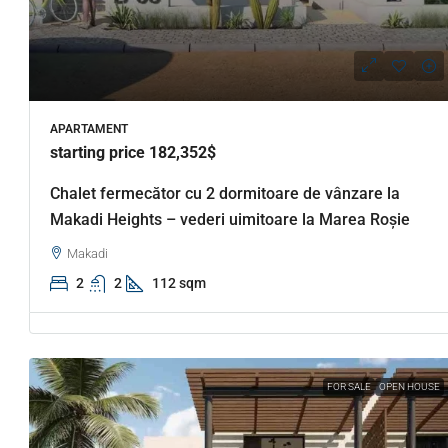
APARTAMENT
starting price 182,352$
Chalet fermecător cu 2 dormitoare de vânzare la
Makadi Heights – vederi uimitoare la Marea Roșie
Makadi
2
2
112 sqm
FOR SALE
OPEN HOUSE