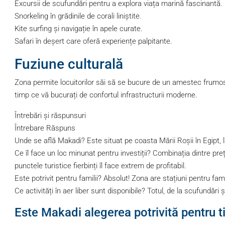
Excursii de scufundări pentru a explora viața marină fascinantă.
Snorkeling în grădinile de corali liniştite.
Kite surfing și navigație în apele curate.
Safari în deșert care oferă experiențe palpitante.
Fuziune culturală
Zona permite locuitorilor săi să se bucure de un amestec frumos 
timp ce vă bucurați de confortul infrastructurii moderne.
Întrebări și răspunsuri
Întrebare Răspuns
Unde se află Makadi? Este situat pe coasta Mării Roșii în Egipt,
Ce îl face un loc minunat pentru investiții? Combinația dintre preț
punctele turistice fierbinți îl face extrem de profitabil.
Este potrivit pentru familii? Absolut! Zona are stațiuni pentru fam
Ce activități în aer liber sunt disponibile? Totul, de la scufundări ș
Este Makadi alegerea potrivită pentru t