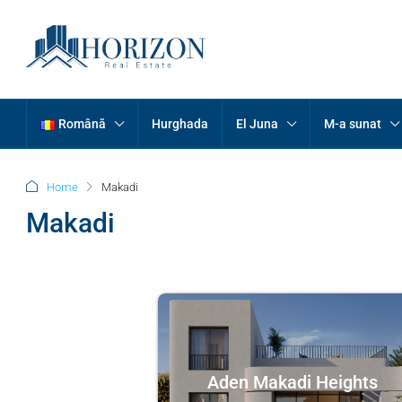
Română
Hurghada
El Juna
M-a sunat
Home
Makadi
Makadi
Aden Makadi Heights