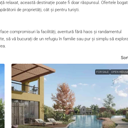
iață relaxat, această destinație poate fi doar răspunsul. Ofertele bogat
ărătorii de proprietăți, cât și pentru turiști.
 face compromisuri la facilități, aventură fără haos și randamentul
tate, să vă bucurați de un refugiu în familie sau pur și simplu să explora
rea.
Sor
FOR SALE
OPEN HOUS