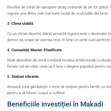
Recifele de corali din apropiere atrag scafandri de pe tot globul.
regiune una dintre cele mai bune locații de scufundări din lume.
3. Clima stabilă
Cu un climat deșertic blând, această regiune este o destinație fan
doresc să scape de vremea rece, în timp ce verile sunt perfecte pe
4. Comunități Master-Planificate
Noile dezvoltări din zonă combină inovația arhitecturală cu durabi
fiecare stil de viață, ceea ce îl face o alegere populară pentru cei
5. Stațiuni vibrante
Această zonă găzduiește o serie de stațiuni pentru familii, cu rest
pentru a vă întineri corpul și sufletul.
Beneficiile investiției în Makadi