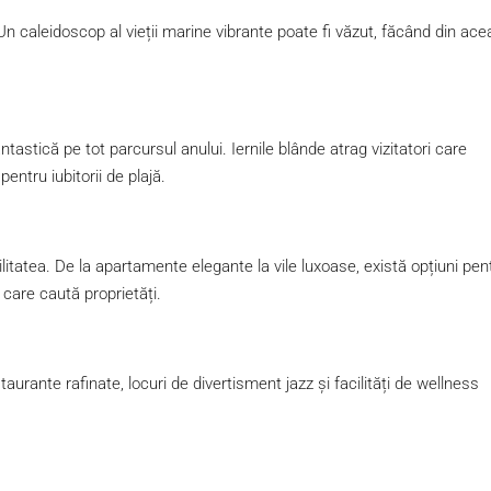
 Un caleidoscop al vieții marine vibrante poate fi văzut, făcând din ace
tastică pe tot parcursul anului. Iernile blânde atrag vizitatori care
ntru iubitorii de plajă.
litatea. De la apartamente elegante la vile luxoase, există opțiuni pen
 care caută proprietăți.
aurante rafinate, locuri de divertisment jazz și facilități de wellness