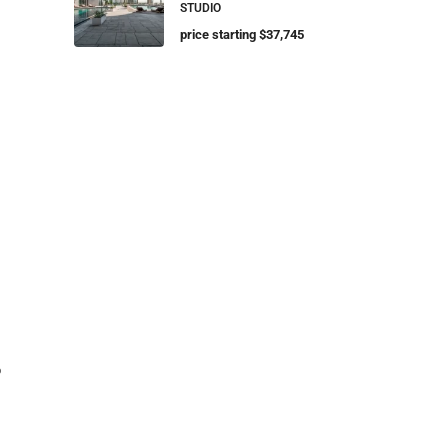
STUDIO
price starting $37,745
o