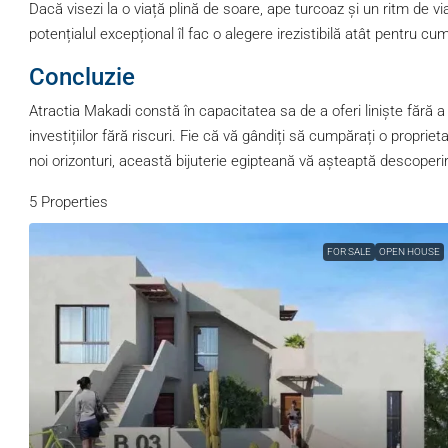
Dacă visezi la o viață plină de soare, ape turcoaz și un ritm de v
potențialul excepțional îl fac o alegere irezistibilă atât pentru cump
Concluzie
Atractia Makadi constă în capacitatea sa de a oferi liniște fără a
investițiilor fără riscuri. Fie că vă gândiți să cumpărați o proprie
noi orizonturi, această bijuterie egipteană vă așteaptă descoperi
5 Properties
FOR SALE
OPEN HOUSE