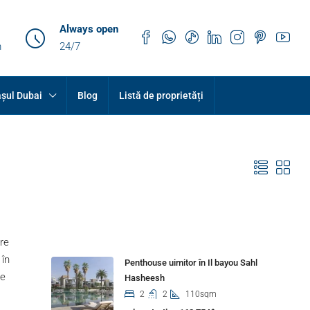
Always open
m
24/7
șul Dubai
Blog
Listă de proprietăți
Properties
are
 în
Penthouse uimitor în Il bayou Sahl
re
Hasheesh
2
2
110sqm