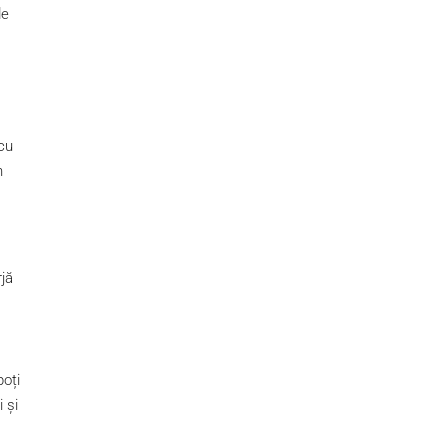
de
 cu
n
rjă
poți
 și