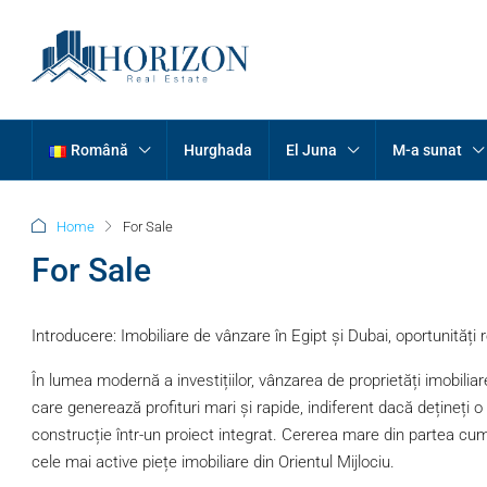
Română
Hurghada
El Juna
M-a sunat
Home
For Sale
For Sale
Introducere: Imobiliare de vânzare în Egipt și Dubai, oportunități 
În lumea modernă a investițiilor, vânzarea de proprietăți imobiliar
care generează profituri mari și rapide, indiferent dacă dețineți o 
construcție într-un proiect integrat. Cererea mare din partea cumpă
cele mai active piețe imobiliare din Orientul Mijlociu.