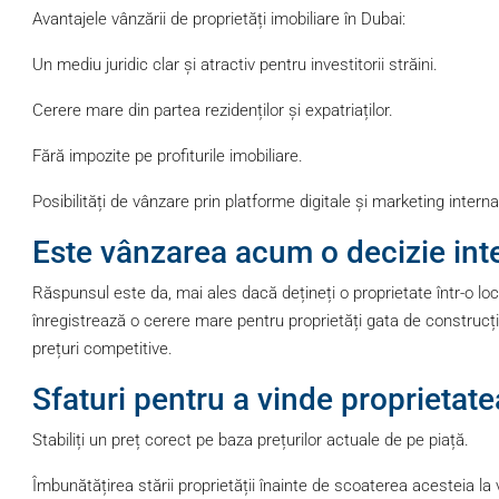
Avantajele vânzării de proprietăți imobiliare în Dubai:
Un mediu juridic clar și atractiv pentru investitorii străini.
Cerere mare din partea rezidenților și expatriaților.
Fără impozite pe profiturile imobiliare.
Posibilități de vânzare prin platforme digitale și marketing interna
Este vânzarea acum o decizie int
Răspunsul este da, mai ales dacă dețineți o proprietate într-o loc
înregistrează o cerere mare pentru proprietăți gata de construcți
prețuri competitive.
Sfaturi pentru a vinde proprietat
Stabiliți un preț corect pe baza prețurilor actuale de pe piață.
Îmbunătățirea stării proprietății înainte de scoaterea acesteia la v