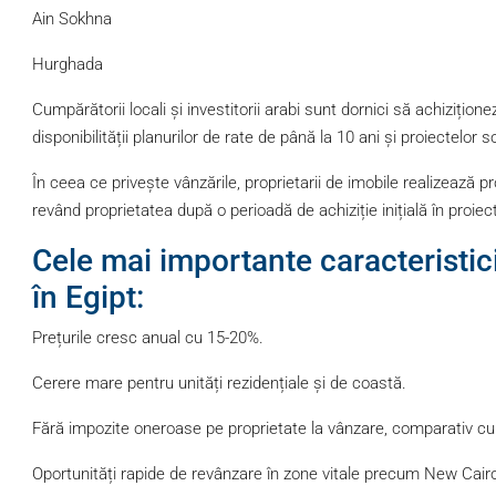
Ain Sokhna
Hurghada
Cumpărătorii locali și investitorii arabi sunt dornici să achizițione
disponibilității planurilor de rate de până la 10 ani și proiectelor s
În ceea ce privește vânzările, proprietarii de imobile realizează pr
revând proprietatea după o perioadă de achiziție inițială în proiec
Cele mai importante caracteristici
în Egipt:
Prețurile cresc anual cu 15-20%.
Cerere mare pentru unități rezidențiale și de coastă.
Fără impozite oneroase pe proprietate la vânzare, comparativ cu a
Oportunități rapide de revânzare în zone vitale precum New Cai