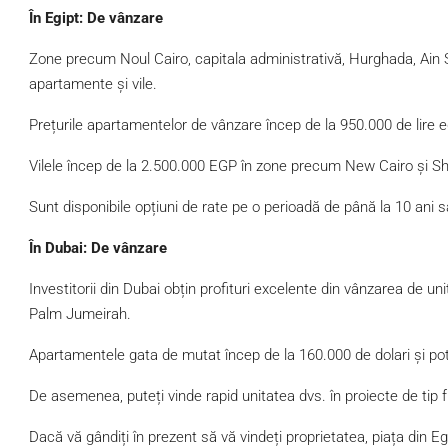
În Egipt: De vânzare
Zone precum Noul Cairo, capitala administrativă, Hurghada, Ain
apartamente și vile.
Prețurile apartamentelor de vânzare încep de la 950.000 de lire e
Vilele încep de la 2.500.000 EGP în zone precum New Cairo și S
Sunt disponibile opțiuni de rate pe o perioadă de până la 10 ani sa
În Dubai: De vânzare
Investitorii din Dubai obțin profituri excelente din vânzarea de u
Palm Jumeirah.
Apartamentele gata de mutat încep de la 160.000 de dolari și pot aj
De asemenea, puteți vinde rapid unitatea dvs. în proiecte de tip f
Dacă vă gândiți în prezent să vă vindeți proprietatea, piața din Eg