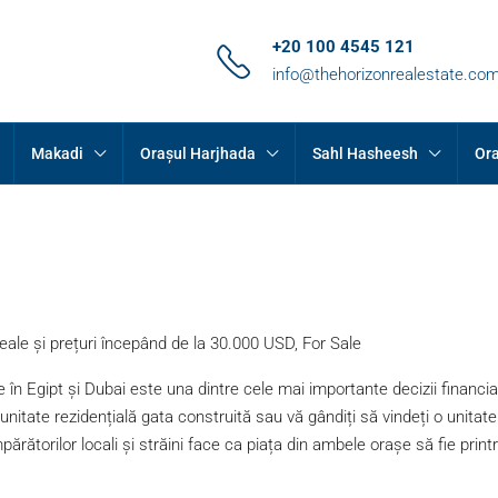
+20 100 4545 121
info@thehorizonrealestate.co
Makadi
Orașul Harjhada
Sahl Hasheesh
Ora
reale și prețuri începând de la 30.000 USD, For Sale
e în Egipt și Dubai este una dintre cele mai importante decizii financi
unitate rezidențială gata construită sau vă gândiți să vindeți o unitate
rătorilor locali și străini face ca piața din ambele orașe să fie print