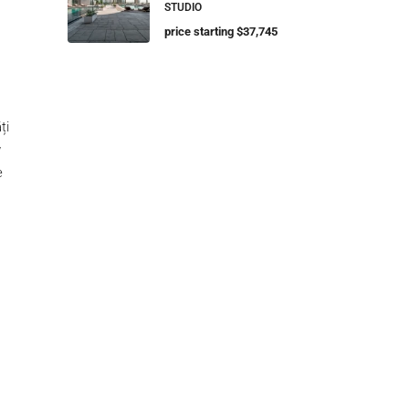
STUDIO
price starting $37,745
ți
w
e