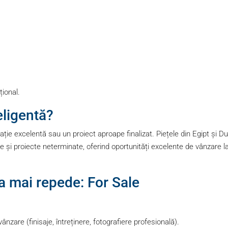
țional.
eligentă?
ație excelentă sau un proiect aproape finalizat. Piețele din Egipt și D
e și proiecte neterminate, oferind oportunități excelente de vânzare l
ea mai repede: For Sale
ânzare (finisaje, întreținere, fotografiere profesională).