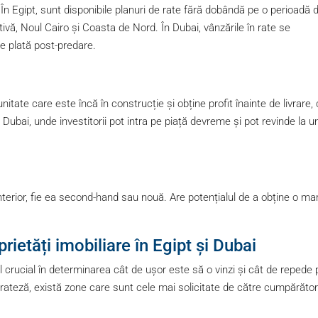
În Egipt, sunt disponibile planuri de rate fără dobândă pe o perioadă 
ativă, Noul Cairo și Coasta de Nord. În Dubai, vânzările în rate se
e plată post-predare.
unitate care este încă în construcție și obține profit înainte de livrare,
n Dubai, unde investitorii pot intra pe piață devreme și pot revinde la u
anterior, fie ea second-hand sau nouă. Are potențialul de a obține o ma
rietăți imobiliare în Egipt și Dubai
l crucial în determinarea cât de ușor este să o vinzi și cât de repede 
irateză, există zone care sunt cele mai solicitate de către cumpărători