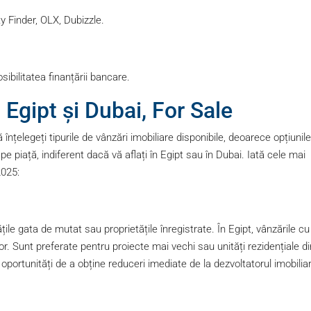
y Finder, OLX, Dubizzle.
sibilitatea finanțării bancare.
 Egipt și Dubai, For Sale
înțelegeți tipurile de vânzări imobiliare disponibile, deoarece opțiunile
 pe piață, indiferent dacă vă aflați în Egipt sau în Dubai. Iată cele mai
2025:
țile gata de mutat sau proprietățile înregistrate. În Egipt, vânzările cu
r. Sunt preferate pentru proiecte mai vechi sau unități rezidențiale di
oportunități de a obține reduceri imediate de la dezvoltatorul imobiliar