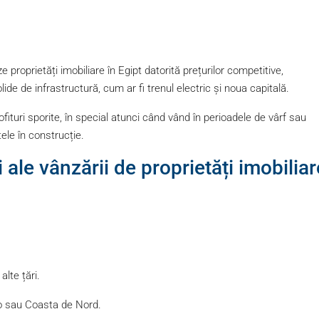
ze proprietăți imobiliare în Egipt datorită prețurilor competitive,
olide de infrastructură, cum ar fi trenul electric și noua capitală.
ofituri sporite, în special atunci când vând în perioadele de vârf sau
tele în construcție.
 ale vânzării de proprietăți imobiliar
lte țări.
ro sau Coasta de Nord.