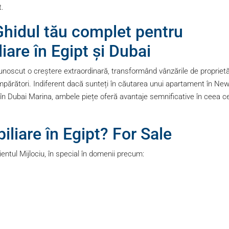
t.
 Ghidul tău complet pentru
iare în Egipt și Dubai
 a cunoscut o creștere extraordinară, transformând vânzările de proprietă
cumpărători. Indiferent dacă sunteți în căutarea unui apartament în Ne
x în Dubai Marina, ambele piețe oferă avantaje semnificative în ceea c
iliare în Egipt? For Sale
ientul Mijlociu, în special în domenii precum: