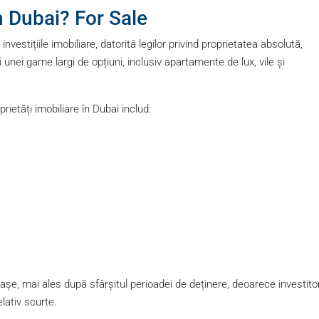
în Dubai? For Sale
estițiile imobiliare, datorită legilor privind proprietatea absolută,
unei game largi de opțiuni, inclusiv apartamente de lux, vile și
etăți imobiliare în Dubai includ:
iașe, mai ales după sfârșitul perioadei de deținere, deoarece investitor
lativ scurte.