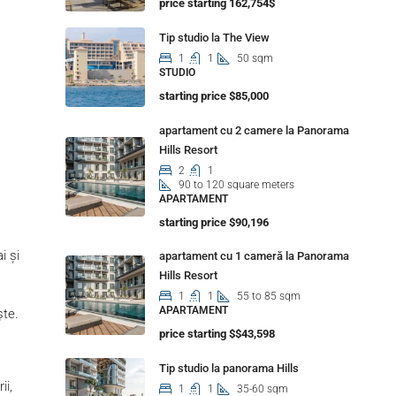
price starting 162,754$
Tip studio la The View
1
1
50 sqm
STUDIO
starting price $85,000
apartament cu 2 camere la Panorama
Hills Resort
2
1
90 to 120 square meters
APARTAMENT
starting price $90,196
i și
apartament cu 1 cameră la Panorama
Hills Resort
1
1
55 to 85 sqm
APARTAMENT
ște.
price starting $$43,598
Tip studio la panorama Hills
ii,
1
1
35-60 sqm