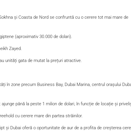
 Sokhna și Coasta de Nord se confruntă cu o cerere tot mai mare de
giptene (aproximativ 30.000 de dolari).
heikh Zayed.
u unități gata de mutat la prețuri atractive.
nități în zone precum Business Bay, Dubai Marina, centrul orașului Duba
unge până la peste 1 milion de dolari, în funcție de locație și priveli
reehold cu cerere mare din partea străinilor.
ipt și Dubai oferă o oportunitate de aur de a profita de creșterea cerer