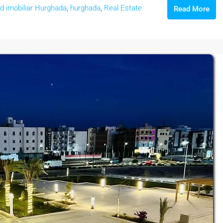
d imobiliar Hurghada
,
hurghada
,
Real Estate
Read More