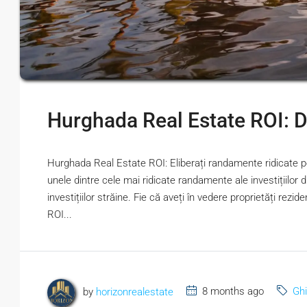
Hurghada Real Estate ROI: D
Hurghada Real Estate ROI: Eliberați randamente ridicate pe
unele dintre cele mai ridicate randamente ale investițiilor din
investițiilor străine. Fie că aveți în vedere proprietăți rezi
ROI...
by
horizonrealestate
8 months ago
Ghi