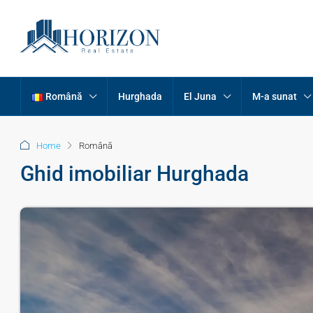
Română
Hurghada
El Juna
M-a sunat
Home
Română
Ghid imobiliar Hurghada