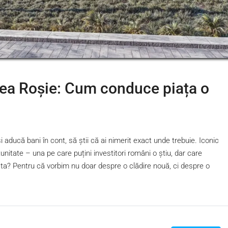
area Roșie: Cum conduce piața o
 aducă bani în cont, să știi că ai nimerit exact unde trebuie. Iconic
itate – una pe care puțini investitori români o știu, dar care
a? Pentru că vorbim nu doar despre o clădire nouă, ci despre o