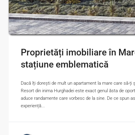
Proprietăți imobiliare în M
stațiune emblematică
Dacă îți dorești de mult un apartament la mare care să-ți și
Resort din inima Hurghadei este exact genul ăsta de oportun
aduce randamente care vorbesc de la sine. De ce spun ast
experiență...