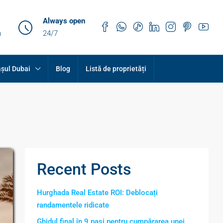
Always open
m
24/7
șul Dubai
Blog
Listă de proprietăți
Recent Posts
Hurghada Real Estate ROI: Deblocați
randamentele ridicate
Ghidul final în 9 pași pentru cumpărarea unei