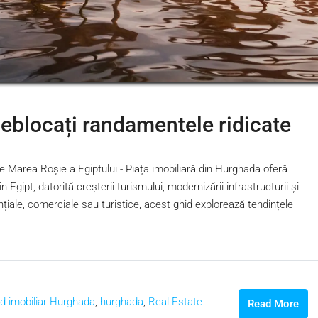
eblocați randamentele ridicate
 Marea Roșie a Egiptului - Piața imobiliară din Hurghada oferă
 Egipt, datorită creșterii turismului, modernizării infrastructurii și
dențiale, comerciale sau turistice, acest ghid explorează tendințele
d imobiliar Hurghada
,
hurghada
,
Real Estate
Read More