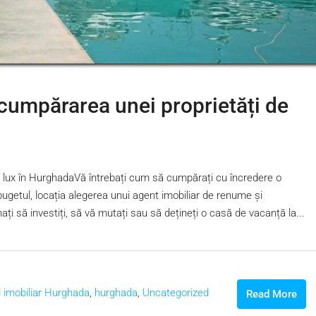
u cumpărarea unei proprietăți de
de lux în HurghadaVă întrebați cum să cumpărați cu încredere o
bugetul, locația alegerea unui agent imobiliar de renume și
ați să investiți, să vă mutați sau să dețineți o casă de vacanță la...
 imobiliar Hurghada
,
hurghada
,
Uncategorized
Read More