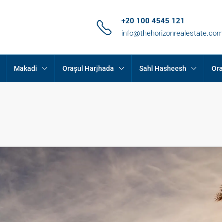
+20 100 4545 121
info@thehorizonrealestate.co
Makadi
Orașul Harjhada
Sahl Hasheesh
Ora