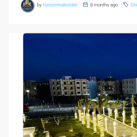
by
horizonrealestate
8 months ago
Ghi