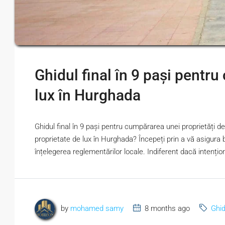
Ghidul final în 9 pași pentr
lux în Hurghada
Ghidul final în 9 pași pentru cumpărarea unei proprietăți 
proprietate de lux în Hurghada? Începeți prin a vă asigura 
înțelegerea reglementărilor locale. Indiferent dacă intențion
by
mohamed samy
8 months ago
Ghid