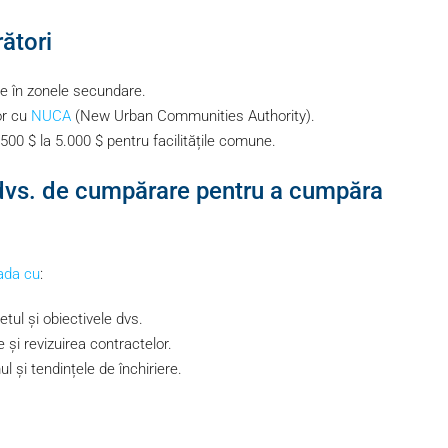
ători
e în zonele secundare.
lor cu
NUCA
(New Urban Communities Authority).
500 $ la 5.000 $ pentru facilitățile comune.
 dvs. de cumpărare pentru a cumpăra
ada cu
:
etul și obiectivele dvs.
e și revizuirea contractelor.
l și tendințele de închiriere.