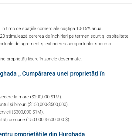
, în timp ce spațiile comerciale câștigă 10-15% anual.
023 stimulează cererea de închirieri pe termen scurt și ospitalitate.
porturile de agrement și extinderea aeroporturilor sporesc
ine proprietăți libere în zonele desemnate.
rghada ,, Cumpărarea unei proprietăți în
 vedere la mare ($200,000-$1M).
ul și birouri ($150,000-$500,000).
rvicii ($300,000-$1M).
ități comune (150.000 $-600.000 $).
entru proprietățile din Hurghada