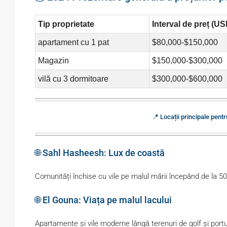
Tip proprietate
Interval de preț (US
apartament cu 1 pat
$80,000-$150,000
Magazin
$150,000-$300,000
vilă cu 3 dormitoare
$300,000-$600,000
📍 Locații principale pent
🌐 Sahl Hasheesh: Lux de coastă
Comunități închise cu vile pe malul mării începând de la 5
🌐 El Gouna: Viața pe malul lacului
Apartamente și vile moderne lângă terenuri de golf și por