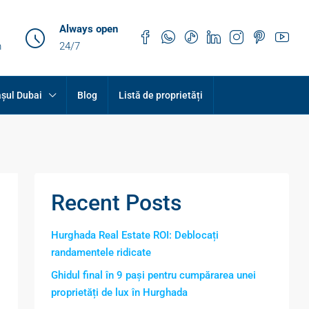
Always open
m
24/7
șul Dubai
Blog
Listă de proprietăți
Recent Posts
Hurghada Real Estate ROI: Deblocați
randamentele ridicate
Ghidul final în 9 pași pentru cumpărarea unei
proprietăți de lux în Hurghada