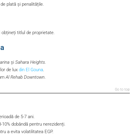
de plată și penalitățile.
 obțineți titlul de proprietate.
da
arina
și
Sahara Heights
.
lor de lux
din El Gouna
.
cum
Al Rehab Downtown
.
Go to top
rioadă de 5-7 ani.
8-10% dobândă pentru nerezidenți.
u a evita volatilitatea EGP.