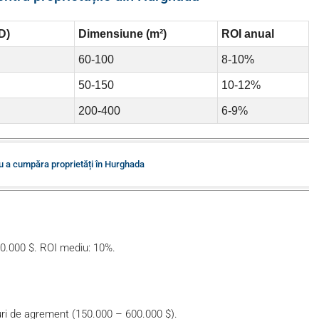
D)
Dimensiune (m²)
ROI anual
60-100
8-10%
50-150
10-12%
200-400
6-9%
ru a cumpăra proprietăți în Hurghada
00.000 $. ROI mediu: 10%.
turi de agrement (150.000 – 600.000 $).