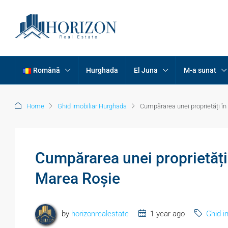
Română
Hurghada
El Juna
M-a sunat
Home
Ghid imobiliar Hurghada
Cumpărarea unei proprietăți în
Cumpărarea unei proprietăți
Marea Roșie
by
horizonrealestate
1 year ago
Ghid i