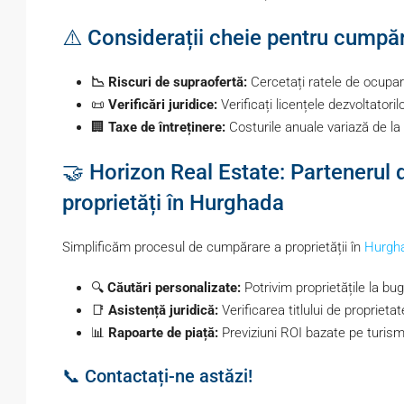
⚠️ Considerații cheie pentru cumpăr
📉 Riscuri de supraofertă:
Cercetați ratele de ocupar
📜
Verificări juridice:
Verificați licențele dezvoltatori
🏢
Taxe de întreținere:
Costurile anuale variază de la 
🤝 Horizon Real Estate: Partenerul
proprietăți în Hurghada
Simplificăm procesul de cumpărare a proprietății în
Hurgh
🔍
Căutări personalizate:
Potrivim proprietățile la bug
📑
Asistență juridică:
Verificarea titlului de proprietat
📊
Rapoarte de piață:
Previziuni ROI bazate pe turismu
📞 Contactați-ne astăzi!