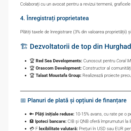
Colaborați cu un avocat pentru a revizui termenii, graficele 
4. Înregistrați proprietatea
Plătiți taxele de înregistrare (3% din valoarea proprietății) și
🏗️ Dezvoltatorii de top din Hurgha
🏆
Red Sea Developments:
Cunoscut pentru
Coral M
🏆
Orascom Development:
Constructor al comunități
🏆
Talaat Moustafa Group:
Realizează proiecte pre
📅 Planuri de plată și opțiuni de finanțare
🔑
Plăți inițiale reduse:
10-15% avans, cu rate pe o pe
🏦
Ipoteci bancare:
CIB și QNB oferă împrumuturi la 
💳 F
lexibilitate valutară:
Prețuri în USD sau EUR pentr