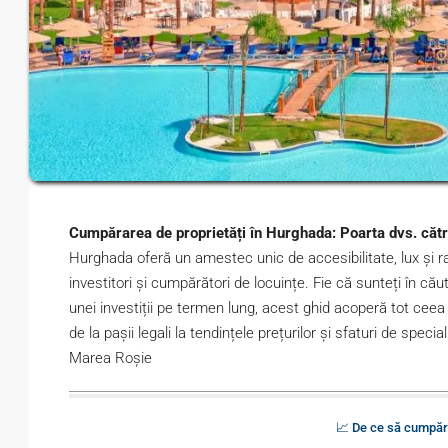
Cumpărarea de proprietăți în Hurghada: Poarta dvs. cătr
Hurghada oferă un amestec unic de accesibilitate, lux și r
investitori și cumpărători de locuințe. Fie că sunteți în că
unei investiții pe termen lung, acest ghid acoperă tot ceea
de la pașii legali la tendințele prețurilor și sfaturi de spe
Marea Roșie
📈 De ce să cumpăra