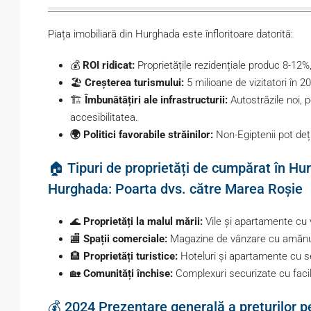
Piața imobiliară din Hurghada este înfloritoare datorită:
💰
ROI ridicat:
Proprietățile rezidențiale produc 8-12%
🏖️
Creșterea turismului:
5 milioane de vizitatori în 2
🏗️
Îmbunătățiri ale infrastructurii:
Autostrăzile noi, 
accesibilitatea.
🌍 Politici favorabile străinilor:
Non-Egiptenii pot deț
🏠 Tipuri de proprietăți de cumpărat în Hu
Hurghada: Poarta dvs. către Marea Roșie
🌊
Proprietăți la malul mării:
Vile și apartamente cu
🏬
Spații comerciale:
Magazine de vânzare cu amănunt
🏨
Proprietăți turistice:
Hoteluri și apartamente cu se
🏡
Comunități închise:
Complexuri securizate cu facil
💰 2024 Prezentare generală a prețurilor p