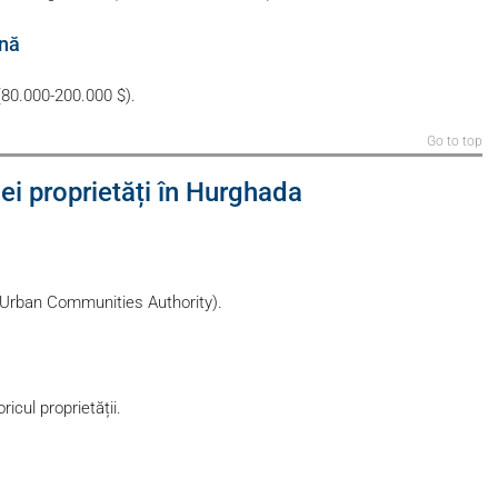
ană
(80.000-200.000 $).
Go to top
ei proprietăți în Hurghada
w Urban Communities Authority).
oricul proprietății.