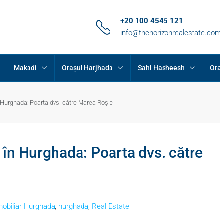
+20 100 4545 121
info@thehorizonrealestate.co
Makadi
Orașul Harjhada
Sahl Hasheesh
Ora
 Hurghada: Poarta dvs. către Marea Roșie
 în Hurghada: Poarta dvs. către
mobiliar Hurghada
,
hurghada
,
Real Estate