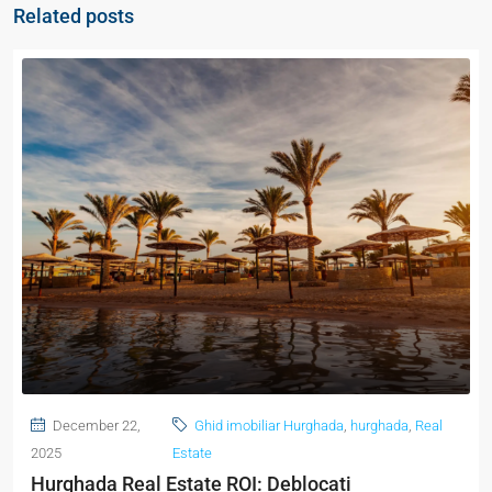
Related posts
December 22,
Ghid imobiliar Hurghada
,
hurghada
,
Real
2025
Estate
Hurghada Real Estate ROI: Deblocați