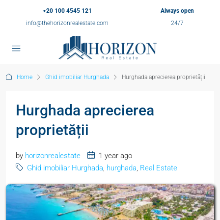
+20 100 4545 121
Always open
info@thehorizonrealestate.com
24/7
Home
Ghid imobiliar Hurghada
Hurghada aprecierea proprietății
Hurghada aprecierea
proprietății
by
horizonrealestate
1 year ago
Ghid imobiliar Hurghada
,
hurghada
,
Real Estate