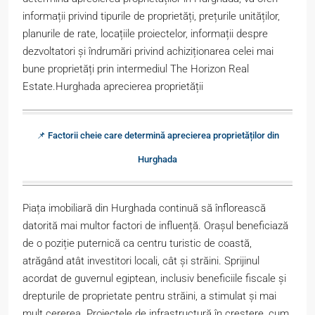
informații privind tipurile de proprietăți, prețurile unităților,
planurile de rate, locațiile proiectelor, informații despre
dezvoltatori și îndrumări privind achiziționarea celei mai
bune proprietăți prin intermediul The Horizon Real
Estate.Hurghada aprecierea proprietății
📌 Factorii cheie care determină aprecierea proprietăților din
Hurghada
Piața imobiliară din Hurghada continuă să înflorească
datorită mai multor factori de influență. Orașul beneficiază
de o poziție puternică ca centru turistic de coastă,
atrăgând atât investitori locali, cât și străini. Sprijinul
acordat de guvernul egiptean, inclusiv beneficiile fiscale și
drepturile de proprietate pentru străini, a stimulat și mai
mult cererea. Proiectele de infrastructură în creștere, cum