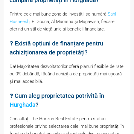
cumpăra proprietăți în Hurghada?
Printre cele mai bune zone de investiții se numără
Sahl
Hasheesh
, El Gouna, Al Mamsha și Magawish, fiecare
oferind un stil de viață unic și beneficii financiare.
❓ Există opțiuni de finanțare pentru
achiziționarea de proprietăți?
Da! Majoritatea dezvoltatorilor oferă planuri flexibile de rate
cu 0% dobândă, făcând achiziția de proprietăți mai ușoară
și mai accesibilă.
❓ Cum aleg proprietatea potrivită în
Hurghada
?
Consultați The Horizon Real Estate pentru sfaturi
profesionale privind selectarea celei mai bune proprietăți în
funcție de bugetul, nevoile și obiectivele dvs. de investiții.