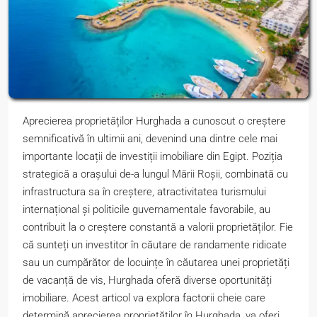
Aprecierea proprietăților Hurghada a cunoscut o creștere
semnificativă în ultimii ani, devenind una dintre cele mai
importante locații de investiții imobiliare din Egipt. Poziția
strategică a orașului de-a lungul Mării Roșii, combinată cu
infrastructura sa în creștere, atractivitatea turismului
internațional și politicile guvernamentale favorabile, au
contribuit la o creștere constantă a valorii proprietăților. Fie
că sunteți un investitor în căutare de randamente ridicate
sau un cumpărător de locuințe în căutarea unei proprietăți
de vacanță de vis, Hurghada oferă diverse oportunități
imobiliare. Acest articol va explora factorii cheie care
determină aprecierea proprietăților în Hurghada, va oferi