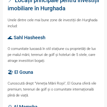
📍 Locații principale pentru investiții
imobiliare în Hurghada
Unele dintre cele mai bune zone de investiții din Hurghada
includ:
🌊 Sahl Hasheesh
O comunitate luxoasă în stil stațiune cu proprietăți de lux
pe malul mării, terenuri de golf și hoteluri de 5 stele, care
atrage investitori bogați.
🏖️ El Gouna
Cunoscută drept “Veneția Mării Roșii”, El Gouna oferă vile
premium, terenuri de golf și o comunitate internațională
plină de viață.
🌅 Al Mamsha