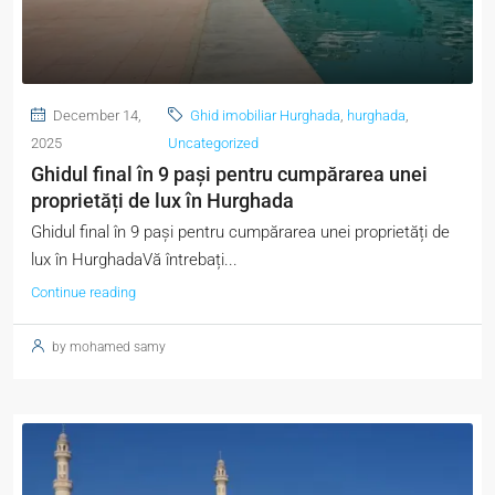
December 14,
Ghid imobiliar Hurghada
,
hurghada
,
2025
Uncategorized
Ghidul final în 9 pași pentru cumpărarea unei
proprietăți de lux în Hurghada
Ghidul final în 9 pași pentru cumpărarea unei proprietăți de
lux în HurghadaVă întrebați...
Continue reading
by mohamed samy