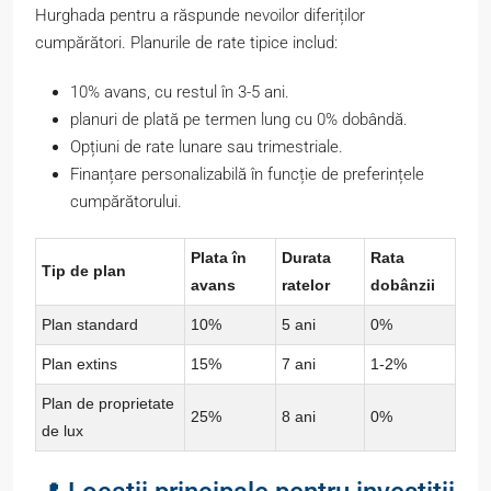
Hurghada pentru a răspunde nevoilor diferiților
cumpărători. Planurile de rate tipice includ:
10% avans, cu restul în 3-5 ani.
planuri de plată pe termen lung cu 0% dobândă.
Opțiuni de rate lunare sau trimestriale.
Finanțare personalizabilă în funcție de preferințele
cumpărătorului.
Plata în
Durata
Rata
Tip de plan
avans
ratelor
dobânzii
Plan standard
10%
5 ani
0%
Plan extins
15%
7 ani
1-2%
Plan de proprietate
25%
8 ani
0%
de lux