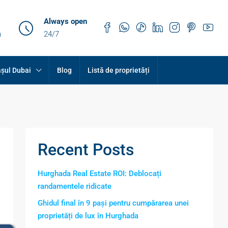
Always open
m
24/7
șul Dubai
Blog
Listă de proprietăți
Recent Posts
Hurghada Real Estate ROI: Deblocați
randamentele ridicate
Ghidul final în 9 pași pentru cumpărarea unei
proprietăți de lux în Hurghada