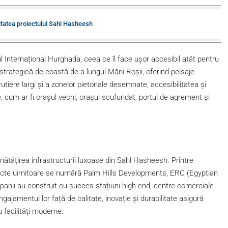
litatea proiectului Sahl Hasheesh
Internațional Hurghada, ceea ce îl face ușor accesibil atât pentru
 strategică de coastă de-a lungul Mării Roșii, oferind peisaje
utiere largi și a zonelor pietonale desemnate, accesibilitatea și
e, cum ar fi orașul vechi, orașul scufundat, portul de agrement și
bunătățirea infrastructurii luxoase din Sahl Hasheesh. Printre
roiecte uimitoare se numără Palm Hills Developments, ERC (Egyptian
i au construit cu succes stațiuni high-end, centre comerciale
ngajamentul lor față de calitate, inovație și durabilitate asigură
u facilități moderne.