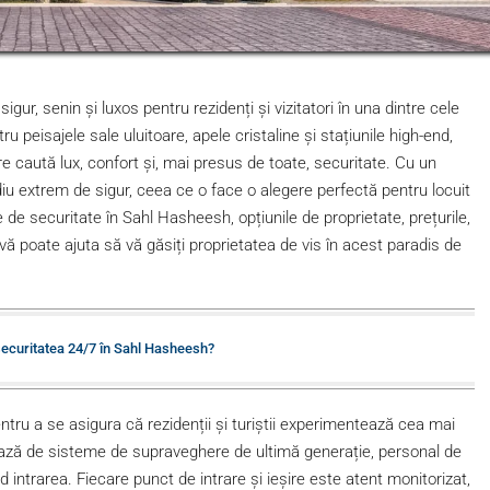
gur, senin și luxos pentru rezidenți și vizitatori în una dintre cele
 peisajele sale uluitoare, apele cristaline și stațiunile high-end,
e caută lux, confort și, mai presus de toate, securitate. Cu un
u extrem de sigur, ceea ce o face o alegere perfectă pentru locuit
e de securitate în Sahl Hasheesh, opțiunile de proprietate, prețurile,
vă poate ajuta să vă găsiți proprietatea de vis în acest paradis de
securitatea 24/7 în Sahl Hasheesh?
tru a se asigura că rezidenții și turiștii experimentează cea mai
iază de sisteme de supraveghere de ultimă generație, personal de
nd intrarea. Fiecare punct de intrare și ieșire este atent monitorizat,