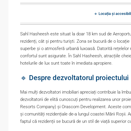
🔹 Locația și accesibi
Sahl Hasheesh este situat la doar 18 km sud de Aeroportul 
rezidenți, cât și pentru turiști. Zona se bucură de o locație
superbe și o atmosferă urbană luxoasă. Datorită rețelelor r
confortul sunt asigurate. În Sahl Hasheesh, atracțiile chei
hotelurile de lux sunt toate în imediata apropiere.
🔹 Despre dezvoltatorul proiectului
Mai mulți dezvoltatori imobiliari apreciați contribuie la îm
dezvoltatorii de elită cunoscuți pentru realizarea unor p
Resorts Company) și Orascom Development. Aceste compani
și comunități rezidențiale de-a lungul coastei Mării Roșii. A
faptul că rezidenții se bucură de un stil de viață superior c