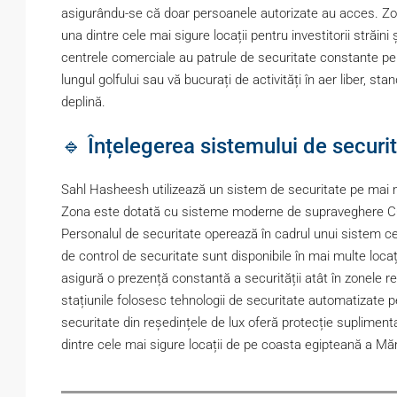
asigurându-se că doar persoanele autorizate au acces. Zon
una dintre cele mai sigure locații pentru investitorii străini ș
centrele comerciale au patrule de securitate constante pen
lungul golfului sau vă bucurați de activități în aer liber, s
deplină.
🔹 Înțelegerea sistemului de securi
Sahl Hasheesh utilizează un sistem de securitate pe mai mult
Zona este dotată cu sisteme moderne de supraveghere CCT
Personalul de securitate operează în cadrul unui sistem c
de control de securitate sunt disponibile în mai multe locaț
asigură o prezență constantă a securității atât în zonele rez
stațiunile folosesc tehnologii de securitate automatizate pen
securitate din reședințele de lux oferă protecție suplimentar
dintre cele mai sigure locații de pe coasta egipteană a Mări