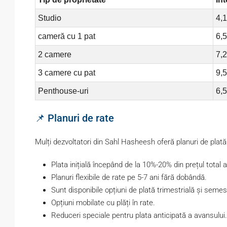
Studio
4,
cameră cu 1 pat
6,
2 camere
7,
3 camere cu pat
9,
Penthouse-uri
6,
📌 Planuri de rate
Mulți dezvoltatori din Sahl Hasheesh oferă planuri de plată
Plata inițială începând de la 10%-20% din prețul total al
Planuri flexibile de rate pe 5-7 ani fără dobândă.
Sunt disponibile opțiuni de plată trimestrială și semest
Opțiuni mobilate cu plăți în rate.
Reduceri speciale pentru plata anticipată a avansului.