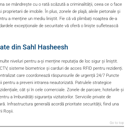
a se mândrește cu o rată scăzută a criminalității, ceea ce o face
i proprietarii de imobile. În plus, zonele de plajă, aleile pietonale și
tru a menține un mediu liniștit. Fie că vă plimbați noaptea de-a
tandardele excepționale de securitate vă oferă o liniște sufletească
tate din Sahl Hasheesh
e niveluri pentru a-și menține reputația de loc sigur și liniștit.
V, sisteme biometrice și carduri de acces RFID pentru rezidenți.
entralizat care coordonează răspunsurile de urgență 24/7 Puncte
ii pentru a preveni intrarea neautorizată. Patrulele strategice
idențiale, cât și în cele comerciale. Zonele de parcare, hotelurile și
tru a îmbunătăți siguranța vizitatorilor. Serviciile private de
ă. Infrastructura generală acordă prioritate securității, fiind una
i Roșii.
Go to top