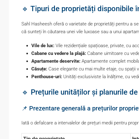
🔹 Tipuri de proprietăți disponibile
Sahl Hasheesh oferă o varietate de proprietăți pentru a se pot
că sunteți în căutarea unei vile luxoase sau a unui apartam
Vile de lux:
Vile rezidențiale spațioase, private, cu acc
Cabane cu vedere la plajă:
Cabane uimitoare cu vedere
Apartamente deservite:
Apartamente complet mobilate,
Căsuțe:
Case elegante cu mai multe etaje, cu spații 
Penthouse-uri:
Unități exclusiviste la înălțime, cu ve
🔹 Prețurile unităților și planurile 
📌 Prezentare generală a prețurilor proprie
Iată o defalcare a intervalelor de prețuri medii pentru prop
Tip de proprietate
Int