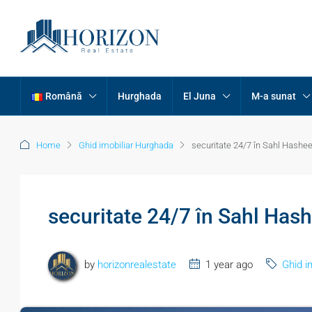
Română
Hurghada
El Juna
M-a sunat
Home
Ghid imobiliar Hurghada
securitate 24/7 în Sahl Hashe
securitate 24/7 în Sahl Has
by
horizonrealestate
1 year ago
Ghid i