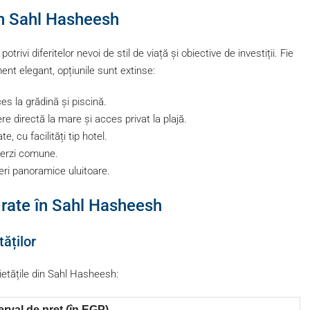
 în Sahl Hasheesh
rivi diferitelor nevoi de stil de viață și obiective de investiții. Fie
ent elegant, opțiunile sunt extinse:
es la grădină și piscină.
 directă la mare și acces privat la plajă.
 cu facilități tip hotel.
verzi comune.
deri panoramice uluitoare.
de rate în Sahl Hasheesh
tăților
rietățile din Sahl Hasheesh:
erval de preț (în EGP)