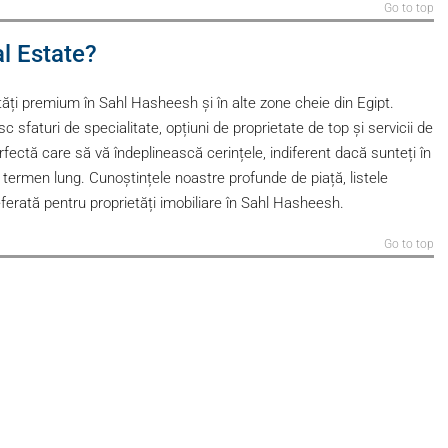
Go to top
l Estate?
tăți premium în Sahl Hasheesh și în alte zone cheie din Egipt.
sfaturi de specialitate, opțiuni de proprietate de top și servicii de
fectă care să vă îndeplinească cerințele, indiferent dacă sunteți în
 termen lung. Cunoștințele noastre profunde de piață, listele
ferată pentru proprietăți imobiliare în Sahl Hasheesh.
Go to top