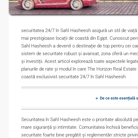
securitatea 24/7 în Sahl Hasheesh asigură un stil de viață si
mai prestigioase locații de coastă din Egipt. Cunoscut pentru
Sahl Hasheesh a devenit o destinație de top pentru cei car
sistem de securitate robust și avansat, zona oferă un medi
și investiții. Acest articol explorează toate aspectele legat
planurile de rate și modul în care The Horizon Real Estate 
coastă exclusivist.securitate 24/7 în Sahl Hasheesh
🔹 De ce este esențială 
Securitatea în Sahl Hasheesh este o prioritate absolută pen
mare siguranță și intimitate. Comunitatea închisă benefic
securitate foarte bine pregătit și reglementări stricte privi