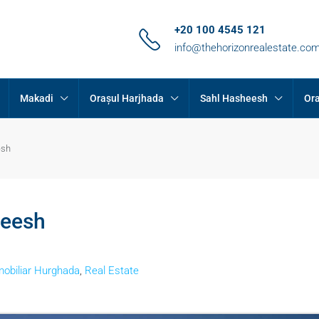
+20 100 4545 121
info@thehorizonrealestate.co
Makadi
Orașul Harjhada
Sahl Hasheesh
Ora
esh
heesh
mobiliar Hurghada
,
Real Estate