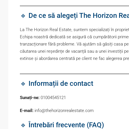
🔹 De ce să alegeți The Horizon Rea
La The Horizon Real Estate, suntem specializați în proprie
Echipa noastră dedicată se asigură că cumpărătorii primesc 
tranzacționare fără probleme. Vă ajutăm să găsiți casa per
căutarea unei reședințe de vacanță sau a unei investiții pe
extinse și abordarea centrată pe client ne fac alegerea pre
🔹 Informații de contact
Sunați-ne:
01004545121
E-mail:
info@thehorizonrealestate.com
🔹 Întrebări frecvente (FAQ)