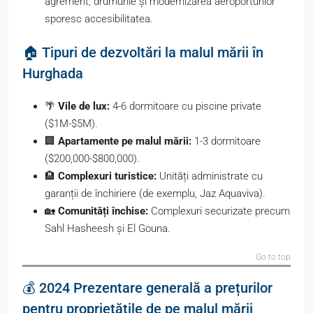
agrement, drumurile și modernizarea aeroporturilor
sporesc accesibilitatea.
🏠 Tipuri de dezvoltări la malul mării în
Hurghada
🌴
Vile de lux:
4-6 dormitoare cu piscine private
($1M-$5M).
🏢
Apartamente pe malul mării:
1-3 dormitoare
($200,000-$800,000).
🏨
Complexuri turistice:
Unități administrate cu
garanții de închiriere (de exemplu, Jaz Aquaviva).
🏡
Comunități închise:
Complexuri securizate precum
Sahl Hasheesh și El Gouna.
Go to top
💰 2024 Prezentare generală a prețurilor
pentru proprietățile de pe malul mării