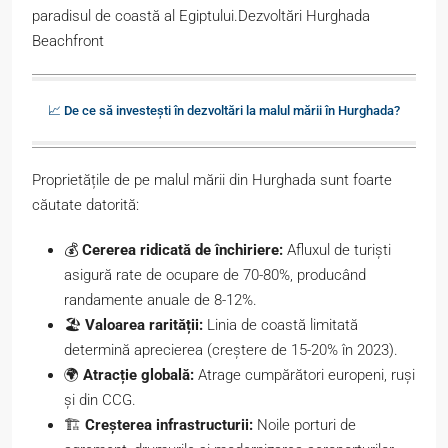
paradisul de coastă al Egiptului.Dezvoltări Hurghada
Beachfront
📈 De ce să investești în dezvoltări la malul mării în Hurghada?
Proprietățile de pe malul mării din Hurghada sunt foarte
căutate datorită:
💰
Cererea ridicată de închiriere:
Afluxul de turiști
asigură rate de ocupare de 70-80%, producând
randamente anuale de 8-12%.
🏖️
Valoarea rarității:
Linia de coastă limitată
determină aprecierea (creștere de 15-20% în 2023).
🌍
Atracție globală:
Atrage cumpărători europeni, ruși
și din CCG.
🏗️
Creșterea infrastructurii:
Noile porturi de