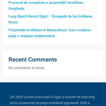
Procesul de cumpărare a proprietății imobiliare
Hurghada
Long Beach Resort Egipt – Escapadă de lux la Marea
Roșie
Proprietăți imobiliare în Marea Roșie: Cum conduce
piața o stațiune emblematică
Recent Comments
No comments to show.
Din 2005 suntem autorizați în Egipt și suntem de mult timp
activi și pasionați pe piața imobiliară egipteană. 2005 a