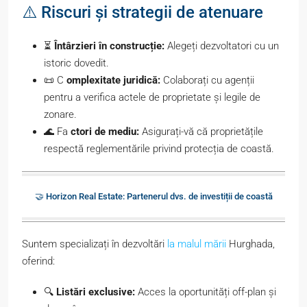
⚠️ Riscuri și strategii de atenuare
⏳
Întârzieri în construcție:
Alegeți dezvoltatori cu un
istoric dovedit.
📜 C
omplexitate juridică:
Colaborați cu agenții
pentru a verifica actele de proprietate și legile de
zonare.
🌊 Fa
ctori de mediu:
Asigurați-vă că proprietățile
respectă reglementările privind protecția de coastă.
🤝 Horizon Real Estate: Partenerul dvs. de investiții de coastă
Suntem specializați în dezvoltări
la malul mării
Hurghada,
oferind:
🔍
Listări exclusive:
Acces la oportunități off-plan și