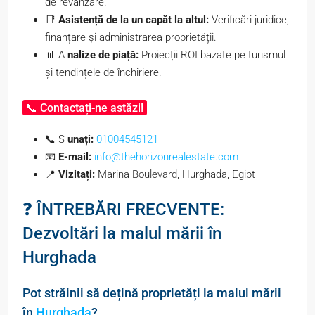
de revânzare.
📑
Asistență de la un capăt la altul:
Verificări juridice,
finanțare și administrarea proprietății.
📊 A
nalize de piață:
Proiecții ROI bazate pe turismul
și tendințele de închiriere.
📞 Contactați-ne astăzi!
📞 S
unați:
01004545121
📧
E-mail:
info@thehorizonrealestate.com
📍
Vizitați:
Marina Boulevard, Hurghada, Egipt
❓ ÎNTREBĂRI FRECVENTE:
Dezvoltări la malul mării în
Hurghada
Pot străinii să dețină proprietăți la malul mării
în
Hurghada
?