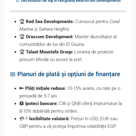
🏗️ Dezvoltatori de top în Hurghada Beachfront Developments
🏆
Red Sea Developments:
Cunoscut pentru
Coral
Marina
și
Sahara Heights
.
🏆
Orascom Development:
Master dezvoltator al
comunităților de lux din El Gouna.
🏆
Talaat Moustafa Group:
Livrarea de proiecte
precum
Mivida
cu acces la port.
📅 Planuri de plată și opțiuni de finanțare
🔑
Plăți inițiale reduse:
10-15% avans, cu rate pe o
perioadă de 5-7 ani.
🏦
Ipoteci bancare:
CIB și QNB oferă împrumuturi la
8-10% dobândă pentru străini.
💳 F
lexibilitate valutară:
Prețuri în USD, EUR sau
GBP pentru a vă proteja împotriva volatilității EGP.