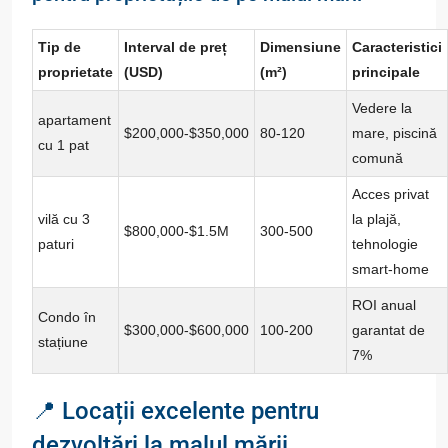
Tip de
Interval de preț
Dimensiune
Caracteristici
proprietate
(USD)
(m²)
principale
Vedere la
apartament
$200,000-$350,000
80-120
mare, piscină
cu 1 pat
comună
Acces privat
vilă cu 3
la plajă,
$800,000-$1.5M
300-500
paturi
tehnologie
smart-home
ROI anual
Condo în
$300,000-$600,000
100-200
garantat de
stațiune
7%
📍 Locații excelente pentru
dezvoltări la malul mării