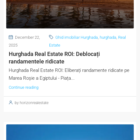
December 22,
Ghid imobiliar Hurghada
,
hurghada
,
Real
2025
Estate
Hurghada Real Estate ROI: Deblocați
randamentele ridicate
Hurghada Real Estate ROI: Eliberați randamente ridicate pe
Marea Roșie a Egiptului - Piața...
Continue reading
by horizonrealestate