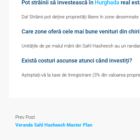
Pot străinii să investească în
Hurghada
real est
Da! Străinii pot deține proprietăți libere în zone desemnat
Care zone oferă cele mai bune venituri din chiri
Unitățile de pe malul mării din Sahl Hasheesh au un randame
Există costuri ascunse atunci când investiți?
Așteptați-vă la taxe de înregistrare (3% din valoarea propriet
Prev Post
Veranda Sahl Hasheesh Master Plan