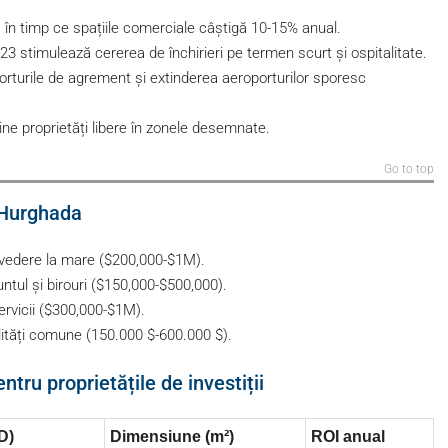
, în timp ce spațiile comerciale câștigă 10-15% anual.
023 stimulează cererea de închirieri pe termen scurt și ospitalitate.
porturile de agrement și extinderea aeroporturilor sporesc
ine proprietăți libere în zonele desemnate.
Go to top
n Hurghada
 vedere la mare ($200,000-$1M).
ul și birouri ($150,000-$500,000).
rvicii ($300,000-$1M).
ități comune (150.000 $-600.000 $).
tru proprietățile de investiții
D)
Dimensiune (m²)
ROI anual