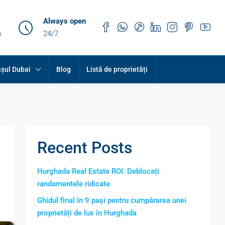
Always open
m
24/7
șul Dubai
Blog
Listă de proprietăți
Recent Posts
Hurghada Real Estate ROI: Deblocați
randamentele ridicate
Ghidul final în 9 pași pentru cumpărarea unei
proprietăți de lux în Hurghada