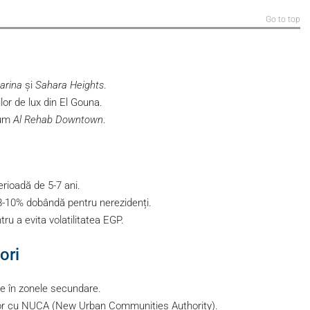
Go to top
arina
și
Sahara Heights
.
or de lux din El Gouna.
cum
Al Rehab Downtown
.
rioadă de 5-7 ani.
8-10% dobândă pentru nerezidenți.
u a evita volatilitatea EGP.
ori
e în zonele secundare.
rilor cu NUCA (New Urban Communities Authority).