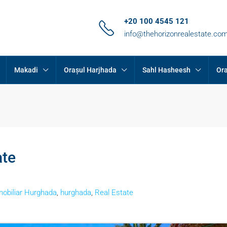
+20 100 4545 121
info@thehorizonrealestate.co
Makadi
Orașul Harjhada
Sahl Hasheesh
Ora
ate
mobiliar Hurghada
,
hurghada
,
Real Estate