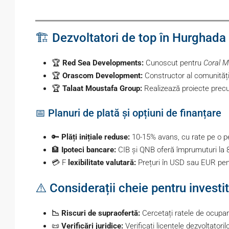
🏗️ Dezvoltatori de top în Hurghada
🏆
Red Sea Developments:
Cunoscut pentru
Coral M
🏆
Orascom Development:
Constructor al comunitățil
🏆
Talaat Moustafa Group:
Realizează proiecte pre
📅 Planuri de plată și opțiuni de finanțare
🔑
Plăți inițiale reduse:
10-15% avans, cu rate pe o pe
🏦
Ipoteci bancare:
CIB și QNB oferă împrumuturi la 
💳 F
lexibilitate valutară:
Prețuri în USD sau EUR pentr
⚠️ Considerații cheie pentru investit
📉 Riscuri de supraofertă:
Cercetați ratele de ocupar
📜
Verificări juridice:
Verificați licențele dezvoltato