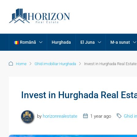
Română
Hurghada
El Juna
M-a sunat
Home
Ghid imobiliar Hurghada
Invest in Hurghada Real Estate
Invest in Hurghada Real Est
by
horizonrealestate
1 year ago
Ghid i