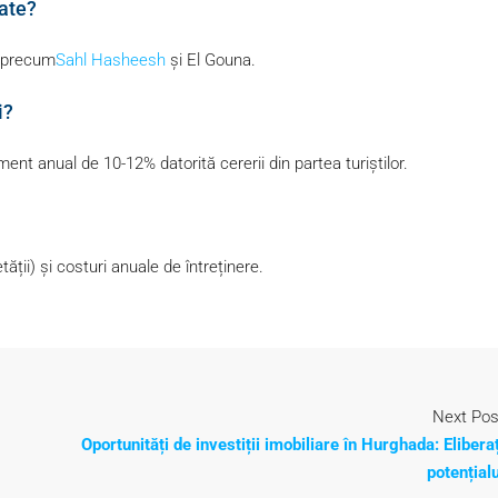
ate?
e precum
Sahl Hasheesh
și El Gouna.
i?
nt anual de 10-12% datorită cererii din partea turiștilor.
ății) și costuri anuale de întreținere.
Next Pos
Oportunități de investiții imobiliare în Hurghada: Eliberaț
potențialu