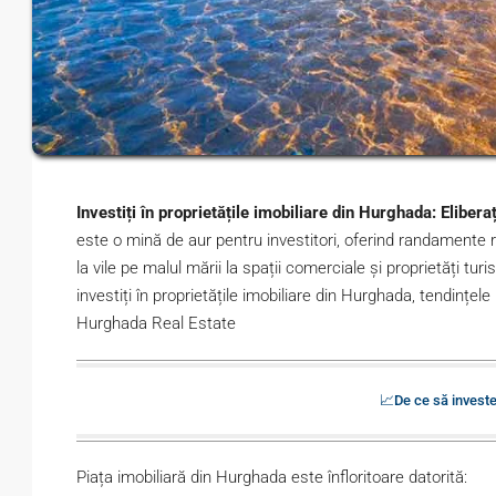
Investiți în proprietățile imobiliare din Hurghada: Eliberaț
este o mină de aur pentru investitori, oferind randamente rid
la vile pe malul mării la spații comerciale și proprietăți tu
investiți în proprietățile imobiliare din Hurghada, tendințel
Hurghada Real Estate
📈De ce să investe
Piața imobiliară din Hurghada este înfloritoare datorită: