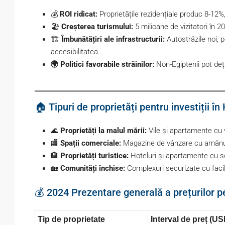
💰
ROI ridicat:
Proprietățile rezidențiale produc 8-12%
🏖️
Creșterea turismului:
5 milioane de vizitatori în 2
🏗️
Îmbunătățiri ale infrastructurii:
Autostrăzile noi, 
accesibilitatea.
🌍 Politici favorabile străinilor:
Non-Egiptenii pot deț
🏠 Tipuri de proprietăți pentru investiții î
🌊
Proprietăți la malul mării:
Vile și apartamente cu
🏬
Spații comerciale:
Magazine de vânzare cu amănunt
🏨
Proprietăți turistice:
Hoteluri și apartamente cu se
🏡
Comunități închise:
Complexuri securizate cu facil
💰 2024 Prezentare generală a prețurilor pen
Tip de proprietate
Interval de preț (US