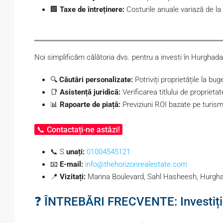
🏢
Taxe de întreținere:
Costurile anuale variază de la 
Noi simplificăm călătoria dvs. pentru a investi în Hurghada
🔍
Căutări personalizate:
Potriviți proprietățile la bug
📑
Asistență juridică:
Verificarea titlului de proprietat
📊
Rapoarte de piață:
Previziuni ROI bazate pe turismu
📞 Contactați-ne astăzi!
📞 S
unați:
01004545121
📧
E-mail:
info@thehorizonrealestate.com
📍
Vizitați:
Marina Boulevard, Sahl Hasheesh, Hurgh
❓ ÎNTREBĂRI FRECVENTE: Investiți î