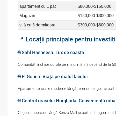
apartament cu 1 pat
$80,000-$150,000
Magazin
$150,000-$300,000
vilă cu 3 dormitoare
$300,000-$600,000
📍 Locații principale pentru investiț
🌐 Sahl Hasheesh: Lux de coastă
Comunități închise cu vile pe malul mării începând de la 5
🌐 El Gouna: Viața pe malul lacului
Apartamente și vile moderne lângă terenuri de golf și por
🌐 Centrul orașului Hurghada: Conveniență urb
Opțiuni accesibile lângă Senzo Mall și portul de agrement 