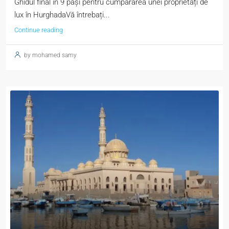
Ghidul final în 9 pași pentru cumpărarea unei proprietăți de
lux în HurghadaVă întrebați...
Continue reading
by mohamed samy