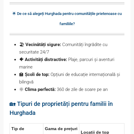
🌟 De ce să alegeți Hurghada pentru comunitățile prietenoase cu
familiile?
🏖️
Vecinătăți sigure:
Comunități îngrădite cu
securitate 24/7
🐠 Activități distractive:
Plaje, parcuri și aventuri
marine
🏫
Școli de top:
Opțiuni de educație internațională și
bilingvă
🌞
Clima perfectă:
360 de zile de soare pe an
🏡 Tipuri de proprietăți pentru familii în
Hurghada
Tip de
Gama de prețuri
Locații de top