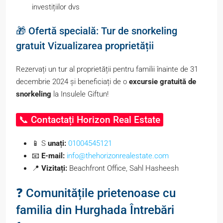
investițiilor dvs
🎁 Ofertă specială: Tur de snorkeling
gratuit Vizualizarea proprietății
Rezervați un tur al proprietății pentru familii înainte de 31
decembrie 2024 și beneficiați de o
excursie gratuită de
snorkeling
la Insulele Giftun!
📞 Contactați Horizon Real Estate
📱 S
unați:
01004545121
📧
E-mail:
info@thehorizonrealestate.com
📍
Vizitați:
Beachfront Office, Sahl Hasheesh
❓ Comunitățile prietenoase cu
familia din Hurghada Întrebări