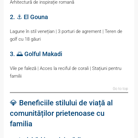
Arhitectură de inspirație romană
2. ⚓ El Gouna
Lagune în stil venețian | 3 porturi de agrement | Teren de
golf cu 18 găuri
3. 🌅 Golful Makadi
Vile pe faleză | Acces la reciful de corali | Stațiuni pentru
familii
Go to top
💎 Beneficiile stilului de viață al
comunităților prietenoase cu
familia