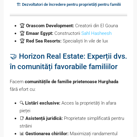
🏗️ Dezvoltatori de încredere pentru proprietăți pentru familii
🏆
Orascom Development:
Creatorii din El Gouna
🏆
Emaar Egypt:
Constructorii
Sahl Hasheesh
🏆
Red Sea Resorts:
Specialiști în vile de lux
🤝 Horizon Real Estate: Experții dvs.
în comunități favorabile familiilor
Facem
comunitățile de familie prietenoase Hurghada
fără efort cu:
🔍
Listări exclusive:
Acces la proprietăți în afara
pieței
📑
Asistență juridică:
Proprietate simplificată pentru
străini
📊
Gestionarea chiriilor:
Maximizați randamentul