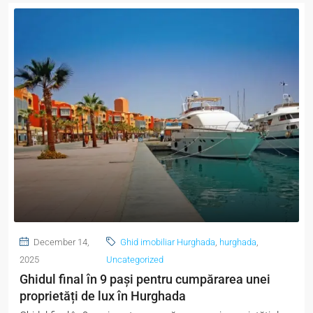
December 14,
Ghid imobiliar Hurghada
,
hurghada
,
2025
Uncategorized
Ghidul final în 9 pași pentru cumpărarea unei
proprietăți de lux în Hurghada