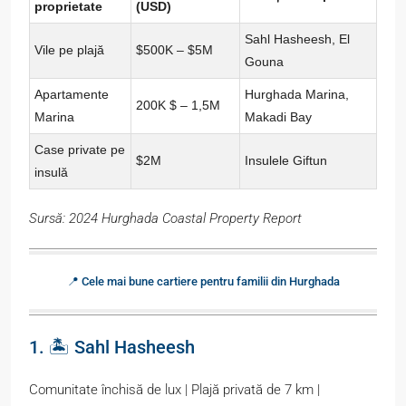
proprietate
(USD)
Sahl Hasheesh, El
Vile pe plajă
$500K – $5M
Gouna
Apartamente
Hurghada Marina,
200K $ – 1,5M
Marina
Makadi Bay
Case private pe
$2M
Insulele Giftun
insulă
Sursă: 2024 Hurghada Coastal Property Report
📍 Cele mai bune cartiere pentru familii din Hurghada
1. 🏝️ Sahl Hasheesh
Comunitate închisă de lux | Plajă privată de 7 km |