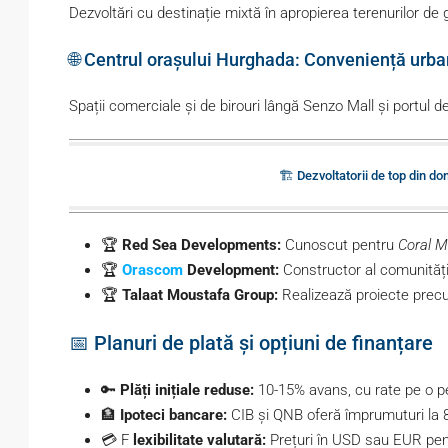
Dezvoltări cu destinație mixtă în apropierea terenurilor de 
🌐 Centrul orașului Hurghada: Conveniență urb
Spații comerciale și de birouri lângă Senzo Mall și portul
🏗️ Dezvoltatorii de top din d
🏆
Red Sea Developments:
Cunoscut pentru
Coral M
🏆
Orascom
Development:
Constructor al comunitățil
🏆
Talaat Moustafa Group:
Realizează proiecte pre
📅 Planuri de plată și opțiuni de finanțare
🔑
Plăți inițiale reduse:
10-15% avans, cu rate pe o pe
🏦
Ipoteci bancare:
CIB și QNB oferă împrumuturi la 
💳 F
lexibilitate valutară:
Prețuri în USD sau EUR pentr