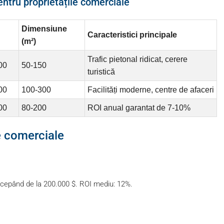
entru proprietățile comerciale
Dimensiune
Caracteristici principale
(m²)
Trafic pietonal ridicat, cerere
00
50-150
turistică
00
100-300
Facilități moderne, centre de afaceri
00
80-200
ROI anual garantat de 7-10%
e comerciale
 începând de la 200.000 $. ROI mediu: 12%.