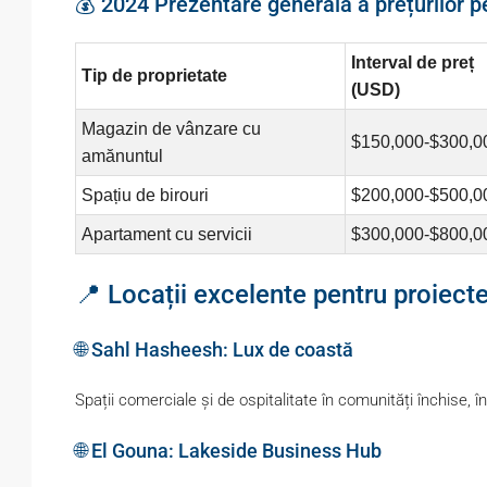
💰 2024 Prezentare generală a prețurilor p
Interval de preț
Tip de proprietate
(USD)
Magazin de vânzare cu
$150,000-$300,0
amănuntul
Spațiu de birouri
$200,000-$500,0
Apartament cu servicii
$300,000-$800,0
📍 Locații excelente pentru proiect
🌐 Sahl Hasheesh: Lux de coastă
Spații comerciale și de ospitalitate în comunități închise,
🌐 El Gouna: Lakeside Business Hub