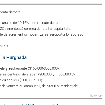
gentă datorită:
 anuale de 10-15%, determinate de turism.
023 alimentează cererea de retail și ospitalitate.
rile de agrement și modernizarea aeroporturilor sporesc
și ruși.
e în Hurghada
le și restaurante ($150,000-$500,000).
erea centrelor de afaceri (200.000 $ – 600.000 $).
 cu servicii ($300,000-$1M).
 de vânzare cu amănuntul, de birouri și rezidențiale.
Go to top