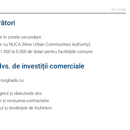
Go to top
ători
e în zonele secundare.
rilor cu NUCA (New Urban Communities Authority).
1.000 la 5.000 de dolari pentru facilitățile comune.
vs. de investiții comerciale
 Hurghada cu:
etul și obiectivele dvs.
e și revizuirea contractelor.
l și tendințele de închiriere.