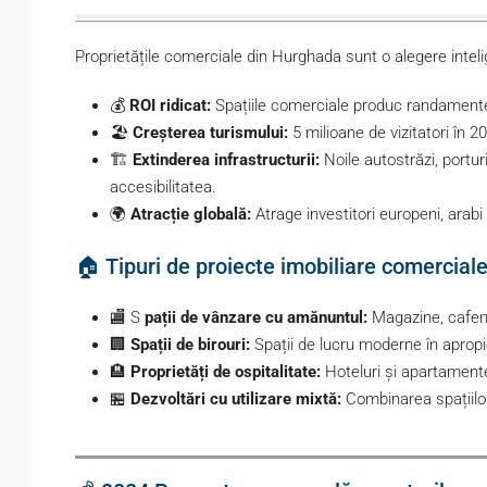
Proprietățile comerciale din Hurghada sunt o alegere inteli
💰
ROI ridicat:
Spațiile comerciale produc randamente
🏖️
Creșterea turismului:
5 milioane de vizitatori în 2
🏗️
Extinderea infrastructurii:
Noile autostrăzi, portu
accesibilitatea.
🌍
Atracție globală:
Atrage investitori europeni, arabi 
🏠 Tipuri de proiecte imobiliare comercial
🏬 S
pații de vânzare cu amănuntul:
Magazine, cafene
🏢
Spații de birouri:
Spații de lucru moderne în apropi
🏨
Proprietăți de ospitalitate:
Hoteluri și apartamente
🏪
Dezvoltări cu utilizare mixtă:
Combinarea spațiilor