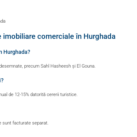
ada
imobiliare comerciale în Hurghada
 în Hurghada?
one desemnate, precum Sahl Hasheesh și El Gouna.
i?
l de 12-15% datorită cererii turistice.
le sunt facturate separat.