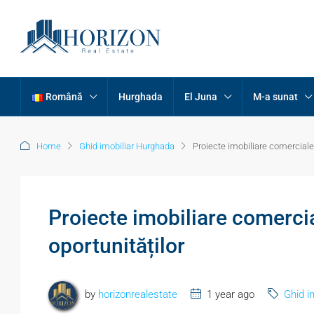
Română
Hurghada
El Juna
M-a sunat
Home
Ghid imobiliar Hurghada
Proiecte imobiliare comerciale
Proiecte imobiliare comerci
oportunităților
by
horizonrealestate
1 year ago
Ghid i