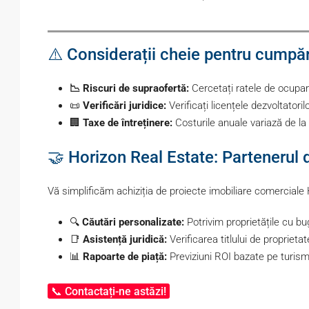
⚠️ Considerații cheie pentru cumpăr
📉 Riscuri de supraofertă:
Cercetați ratele de ocupar
📜
Verificări juridice:
Verificați licențele dezvoltato
🏢
Taxe de întreținere:
Costurile anuale variază de la 
🤝 Horizon Real Estate: Partenerul d
Vă simplificăm achiziția de proiecte imobiliare comerciale
🔍
Căutări personalizate:
Potrivim proprietățile cu bug
📑
Asistență juridică:
Verificarea titlului de proprietat
📊
Rapoarte de piață:
Previziuni ROI bazate pe turismu
📞 Contactați-ne astăzi!