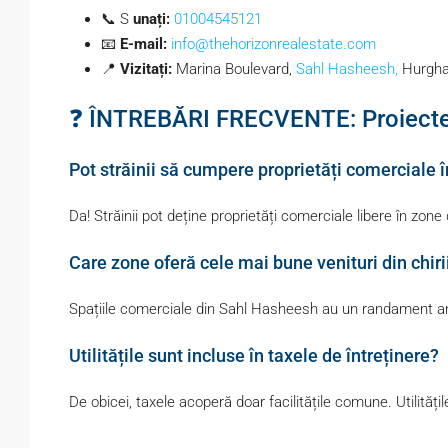
📞 S
unați:
01004545121
📧
E-mail:
info@thehorizonrealestate.com
📍
Vizitați:
Marina Boulevard,
Sahl Hasheesh,
Hurgh
❓ ÎNTREBĂRI FRECVENTE: Proiecte 
Pot străinii să cumpere proprietăți comerciale
Da! Străinii pot deține proprietăți comerciale libere în z
Care zone oferă cele mai bune venituri din chiri
Spațiile comerciale din Sahl Hasheesh au un randament anua
Utilitățile sunt incluse în taxele de întreținere?
De obicei, taxele acoperă doar facilitățile comune. Utilități