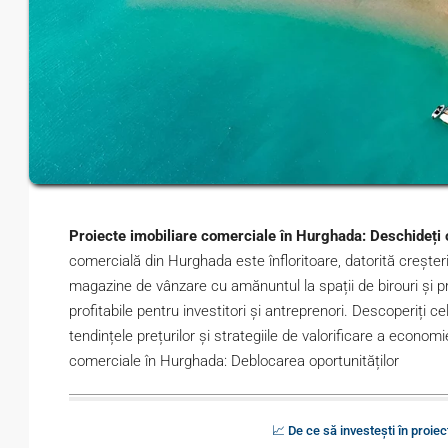
Proiecte imobiliare comerciale în Hurghada: Deschideți o
comercială din Hurghada este înfloritoare, datorită creșterii t
magazine de vânzare cu amănuntul la spații de birouri și pro
profitabile pentru investitori și antreprenori. Descoperiți 
tendințele prețurilor și strategiile de valorificare a econom
comerciale în Hurghada: Deblocarea oportunităților
📈 De ce să investești în proie