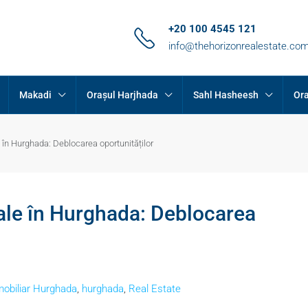
+20 100 4545 121
info@thehorizonrealestate.co
Makadi
Orașul Harjhada
Sahl Hasheesh
Ora
 în Hurghada: Deblocarea oportunităților
ale în Hurghada: Deblocarea
mobiliar Hurghada
,
hurghada
,
Real Estate