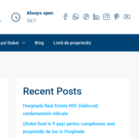
Always open
m
24/7
șul Dubai
Blog
Listă de proprietăți
Recent Posts
Hurghada Real Estate ROI: Deblocați
randamentele ridicate
Ghidul final în 9 pași pentru cumpărarea unei
proprietăți de lux în Hurghada