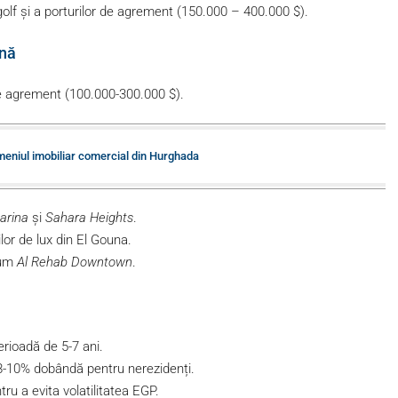
golf și a porturilor de agrement (150.000 – 400.000 $).
ană
 de agrement (100.000-300.000 $).
omeniul imobiliar comercial din Hurghada
arina
și
Sahara Heights
.
or de lux din El Gouna.
cum
Al Rehab Downtown
.
rioadă de 5-7 ani.
8-10% dobândă pentru nerezidenți.
u a evita volatilitatea EGP.