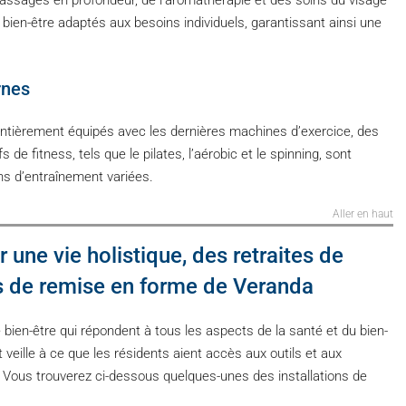
 massages en profondeur, de l’aromathérapie et des soins du visage
bien-être adaptés aux besoins individuels, garantissant ainsi une
rnes
tièrement équipés avec les dernières machines d’exercice, des
de fitness, tels que le pilates, l’aérobic et le spinning, sont
ns d’entraînement variées.
Aller en haut
 une vie holistique, des retraites de
ons de remise en forme de Veranda
n-être qui répondent à tous les aspects de la santé et du bien-
t veille à ce que les résidents aient accès aux outils et aux
. Vous trouverez ci-dessous quelques-unes des installations de