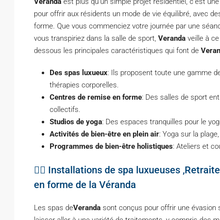
Veranda
est plus qu’un simple projet résidentiel, c’est une
pour offrir aux résidents un mode de vie équilibré, avec de
forme. Que vous commenciez votre journée par une séan
vous transpiriez dans la salle de sport,
Veranda
veille à ce
dessous les principales caractéristiques qui font de
Vera
Des spas luxueux
: Ils proposent toute une gamme d
thérapies corporelles.
Centres de remise en forme
: Des salles de sport e
collectifs.
Studios de yoga
: Des espaces tranquilles pour le yog
Activités de bien-être en plein air
: Yoga sur la plage
Programmes de bien-être holistiques
: Ateliers et c
💆‍♂️ Installations de spa luxueuses ,Retrait
en forme de la Véranda
Les spas de
Veranda
sont conçus pour offrir une évasion s