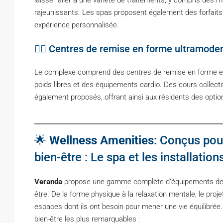
laisser aller à une variété de traitements, y compris des
rajeunissants. Les spas proposent également des forfaits 
expérience personnalisée.
🏋️‍♂️ Centres de remise en forme ultramode
Le complexe comprend des centres de remise en forme en
poids libres et des équipements cardio. Des cours collectifs 
également proposés, offrant ainsi aux résidents des optio
🌟
Wellness Amenities
: Conçus pour
bien-être : Le spa et les installati
Veranda
propose une gamme complète d’équipements de bie
être. De la forme physique à la relaxation mentale, le proje
espaces dont ils ont besoin pour mener une vie équilibrée
bien-être les plus remarquables :