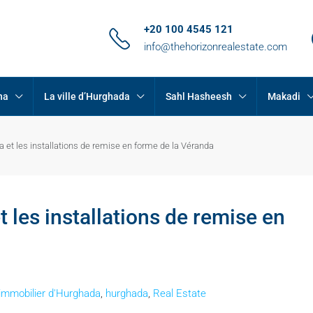
+20 100 4545 121
info@thehorizonrealestate.com
na
La ville d’Hurghada
Sahl Hasheesh
Makadi
pa et les installations de remise en forme de la Véranda
et les installations de remise en
immobilier d'Hurghada
,
hurghada
,
Real Estate