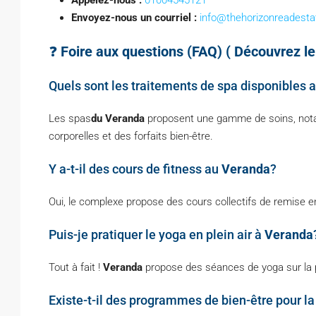
Appelez-nous :
01004545121
Envoyez-nous un courriel :
info@thehorizonreadest
❓
Foire aux questions (FAQ) ( Découvrez l
Quels sont les traitements de spa disponibles 
Les spas
du Veranda
proposent une gamme de soins, nota
corporelles et des forfaits bien-être.
Y a-t-il des cours de fitness au
Veranda
?
Oui, le complexe propose des cours collectifs de remise en f
Puis-je pratiquer le yoga en plein air à
Veranda
Tout à fait !
Veranda
propose des séances de yoga sur la pla
Existe-t-il des programmes de bien-être pour l