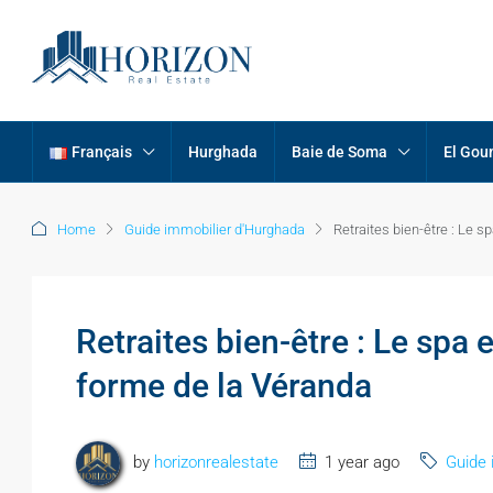
Français
Hurghada
Baie de Soma
El Gou
Home
Guide immobilier d'Hurghada
Retraites bien-être : Le s
Retraites bien-être : Le spa 
forme de la Véranda
by
horizonrealestate
1 year ago
Guide 