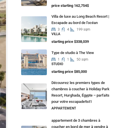
price starting 162,754$
Villa de luxe au Long Beach Resort |
Escapade au bord de l’océan
3
4
199 sqm
VILLA
starting price $338,039
Type de studio à The View
1
1
50 sqm
STUDIO
starting price $85,000
Découvrez les premiers types de
chambres à coucher à Holiday Park
Resort, Hurghada, Égypte – parfaits
pour votre escapade!tst1
APPARTEMENT
appartement de 3 chambres à
coucher en bord de mer à vendre à