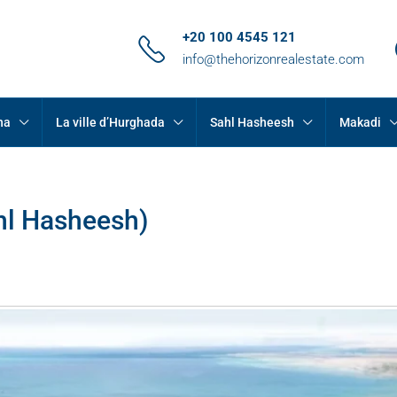
+20 100 4545 121
info@thehorizonrealestate.com
na
La ville d’Hurghada
Sahl Hasheesh
Makadi
ahl Hasheesh)