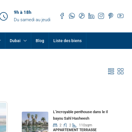
9h à 18h
Du samedi au jeudi
Dubai
Blog
Liste des biens
Properties
L’incroyable penthouse dans le Il
bayou Sahl Hasheesh
2
2
110sqm
APPARTEMENT TERRASSE