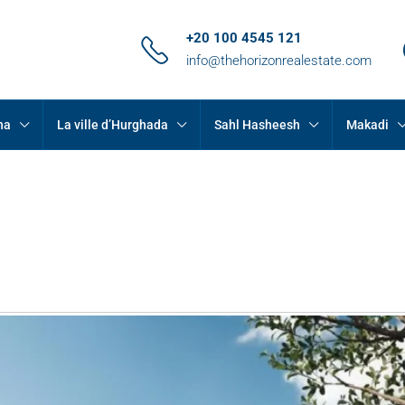
+20 100 4545 121
info@thehorizonrealestate.com
na
La ville d’Hurghada
Sahl Hasheesh
Makadi