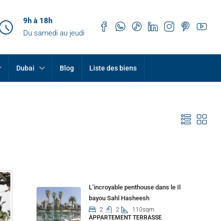
9h à 18h
Du samedi au jeudi
Dubai
Blog
Liste des biens
Properties
L’incroyable penthouse dans le Il
bayou Sahl Hasheesh
2
2
110sqm
APPARTEMENT TERRASSE