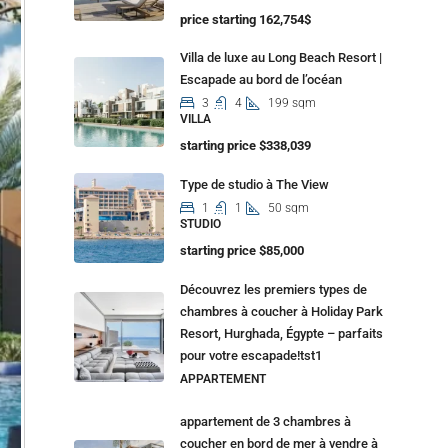
price starting 162,754$
Villa de luxe au Long Beach Resort |
Escapade au bord de l’océan
3
4
199 sqm
VILLA
starting price $338,039
Type de studio à The View
1
1
50 sqm
STUDIO
starting price $85,000
Découvrez les premiers types de
chambres à coucher à Holiday Park
Resort, Hurghada, Égypte – parfaits
pour votre escapade!tst1
APPARTEMENT
appartement de 3 chambres à
coucher en bord de mer à vendre à