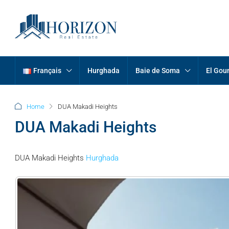
Français
Hurghada
Baie de Soma
El Gou
Home
DUA Makadi Heights
DUA Makadi Heights
DUA Makadi Heights
Hurghada