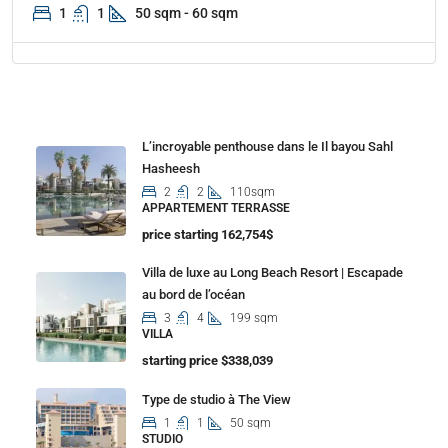
1
1
50 sqm - 60 sqm
Properties
L’incroyable penthouse dans le Il bayou Sahl
Hasheesh
2
2
110sqm
APPARTEMENT TERRASSE
price starting 162,754$
Villa de luxe au Long Beach Resort | Escapade
au bord de l’océan
3
4
199 sqm
VILLA
starting price $338,039
Type de studio à The View
1
1
50 sqm
STUDIO