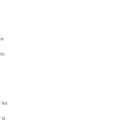
ne
te,
.
 les
 la