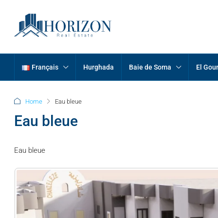
Français
Hurghada
Baie de Soma
El Gou
Home
Eau bleue
Eau bleue
Eau bleue