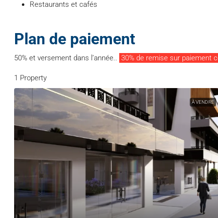
Restaurants et cafés
Plan de paiement
50% et versement dans l’année..
30% de remise sur paiement 
1 Property
À VENDRE