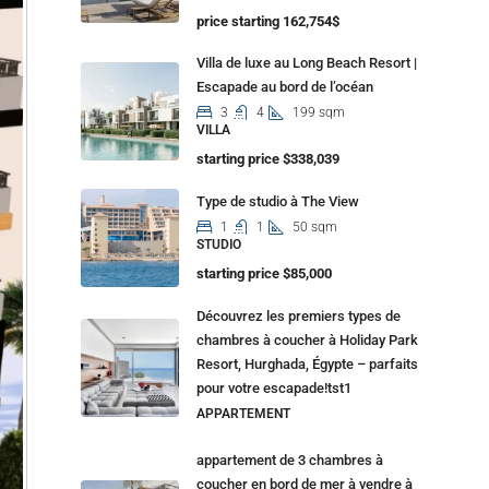
price starting 162,754$
Villa de luxe au Long Beach Resort |
Escapade au bord de l’océan
3
4
199 sqm
VILLA
starting price $338,039
Type de studio à The View
1
1
50 sqm
STUDIO
starting price $85,000
Découvrez les premiers types de
chambres à coucher à Holiday Park
Resort, Hurghada, Égypte – parfaits
pour votre escapade!tst1
APPARTEMENT
appartement de 3 chambres à
coucher en bord de mer à vendre à