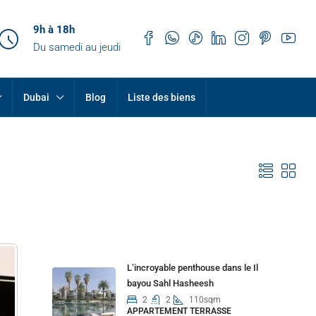
9h à 18h
Du samedi au jeudi
Dubai
Blog
Liste des biens
Properties
L’incroyable penthouse dans le Il
bayou Sahl Hasheesh
2
2
110sqm
APPARTEMENT TERRASSE