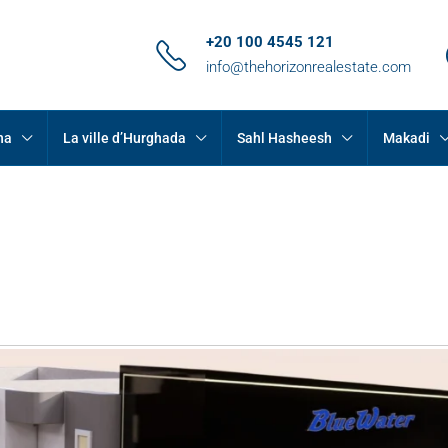
+20 100 4545 121
info@thehorizonrealestate.com
na
La ville d’Hurghada
Sahl Hasheesh
Makadi