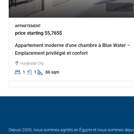
APPARTEMENT
price starting 55,765$
Appartement moderne d’une chambre à Blue Water –
Emplacement privilégié et confort
Hurghada City
1
1
86 sqm
Depuis 2005, nous sommes agréés en Égypte et nous sommes depu