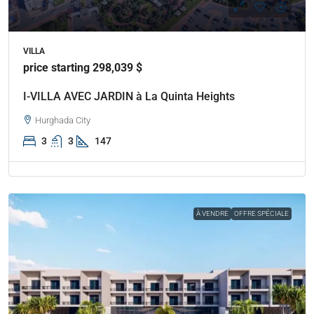
VILLA
price starting 298,039 $
I-VILLA AVEC JARDIN à La Quinta Heights
Hurghada City
3
3
147
À VENDRE
OFFRE SPÉCIALE