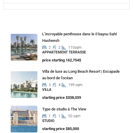
Properties
L’incroyable penthouse dans le Il bayou Sahl
Hasheesh
2
2
110sqm
APPARTEMENT TERRASSE
price starting 162,754$
Villa de luxe au Long Beach Resort | Escapade
au bord de l’océan
3
4
199 sqm
VILLA
starting price $338,039
Type de studio à The View
1
1
50 sqm
STUDIO
starting price $85,000