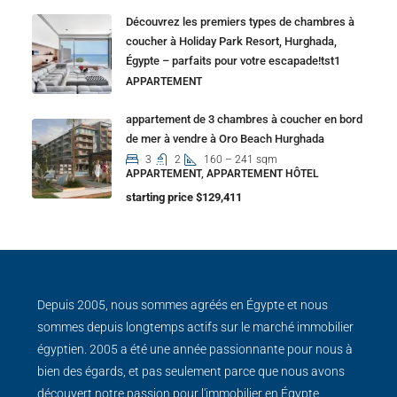
Découvrez les premiers types de chambres à
coucher à Holiday Park Resort, Hurghada,
Égypte – parfaits pour votre escapade!tst1
APPARTEMENT
appartement de 3 chambres à coucher en bord
de mer à vendre à Oro Beach Hurghada
3
2
160 – 241 sqm
APPARTEMENT, APPARTEMENT HÔTEL
starting price $129,411
Depuis 2005, nous sommes agréés en Égypte et nous
sommes depuis longtemps actifs sur le marché immobilier
égyptien. 2005 a été une année passionnante pour nous à
bien des égards, et pas seulement parce que nous avons
découvert notre passion pour l'immobilier en Égypte.