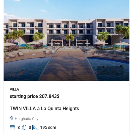
VILLA
starting price 207.843$
TWIN VILLA à La Quinta Heights
Hurghada City
3
3
195 sqm