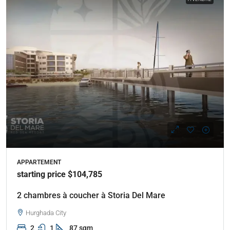
APPARTEMENT
starting price $104,785
2 chambres à coucher à Storia Del Mare
Hurghada City
2
1
87 sqm