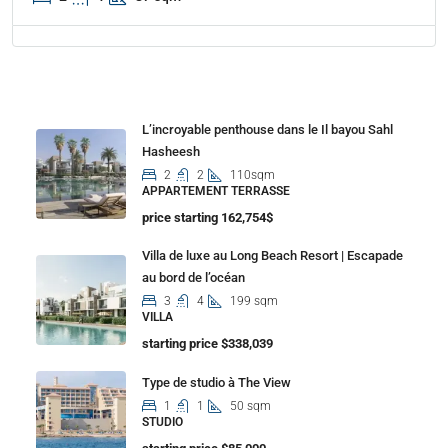
Properties
L’incroyable penthouse dans le Il bayou Sahl
Hasheesh
2
2
110sqm
APPARTEMENT TERRASSE
price starting 162,754$
Villa de luxe au Long Beach Resort | Escapade
au bord de l’océan
3
4
199 sqm
VILLA
starting price $338,039
Type de studio à The View
1
1
50 sqm
STUDIO