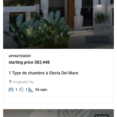
APPARTEMENT
starting price $83,448
1 Type de chambre à Storia Del Mare
Hurghada City
1
1
56 sqm
À VENDRE