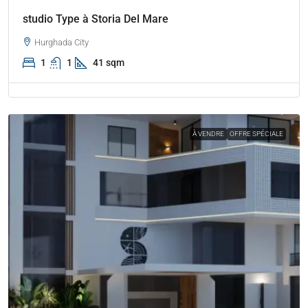
studio Type à Storia Del Mare
Hurghada City
1
1
41 sqm
À VENDRE
OFFRE SPÉCIALE