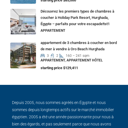
starting price $85,000
Découvrez les premiers types de chambres à
coucher à Holiday Park Resort, Hurghada,
Égypte – parfaits pour votre escapade!tst1
APPARTEMENT
appartement de 3 chambres à coucher en bord
de mer à vendre à Oro Beach Hurghada
3
2
160 – 241 sqm
APPARTEMENT, APPARTEMENT HÔTEL
starting price $129,411
Depuis 2005, nous sommes agréés en Égypte et nous
sommes depuis longtemps actifs sur le marché immobilier
égyptien. 2005 a été une année passionnante pour nous à
bien des égards, et pas seulement parce que nous avons