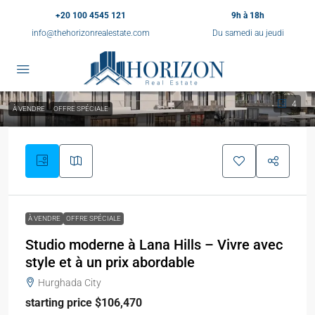
+20 100 4545 121
9h à 18h
info@thehorizonrealestate.com
Du samedi au jeudi
4
À VENDRE
OFFRE SPÉCIALE
À VENDRE
OFFRE SPÉCIALE
Studio moderne à Lana Hills – Vivre avec
style et à un prix abordable
Hurghada City
starting price $106,470