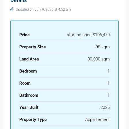
Details
Updated on July 9, 2025 at 4:52 am
Price
starting price $106,470
Property Size
98 sqm
Land Area
30.000 sqm
Bedroom
1
Room
1
Bathroom
1
Year Built
2025
Property Type
Appartement