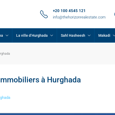
+20 100 4545 121
info@thehorizonrealestate.com
na
La ville d’Hurghada
Sahl Hasheesh
Makadi
urghada
 immobiliers à Hurghada
rghada