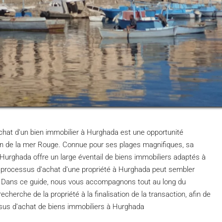
chat d’un bien immobilier à Hurghada est une opportunité
n de la mer Rouge. Connue pour ses plages magnifiques, sa
, Hurghada offre un large éventail de biens immobiliers adaptés à
le processus d’achat d’une propriété à Hurghada peut sembler
s. Dans ce guide, nous vous accompagnons tout au long du
cherche de la propriété à la finalisation de la transaction, afin de
ssus d’achat de biens immobiliers à Hurghada