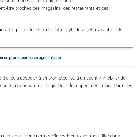
maisons modernes et traditionnelles.
ent être proches des magasins, des restaurants et des
votre propriété répond à votre style de vie et à vos objectifs
avec un promoteur ou un agent réputé
sentiel de s’associer à un promoteur ou à un agent immobilier de
sent la transparence, la qualité et le respect des délais. Parmi les
ssis, ce qui vous permet d’investir en toute tranquillité dans