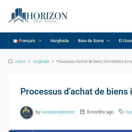
Français
Hurghada
Baie de Soma
El Gou
Home
hurghada
Processus d’achat de biens immobiliers à H
Processus d’achat de biens
by
horizonrealestate
8 months ago
hu