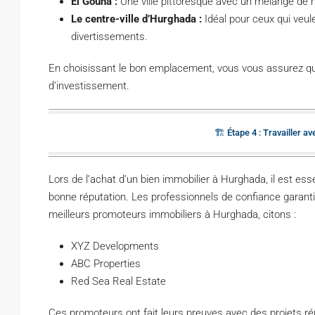
El Gouna :
Une ville pittoresque avec un mélange de 
Le centre-ville d’Hurghada :
Idéal pour ceux qui veul
divertissements.
En choisissant le bon emplacement, vous vous assurez que 
d’investissement.
🏗️ Étape 4 : Travailler 
Lors de l’achat d’un bien immobilier à Hurghada, il est es
bonne réputation. Les professionnels de confiance garantis
meilleurs promoteurs immobiliers à Hurghada, citons :
XYZ Developments
ABC Properties
Red Sea Real Estate
Ces promoteurs ont fait leurs preuves avec des projets réu