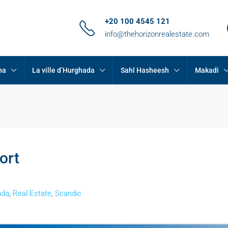
+20 100 4545 121
info@thehorizonrealestate.com
na
La ville d’Hurghada
Sahl Hasheesh
Makadi
ort
ada
,
Real Estate
,
Scandic