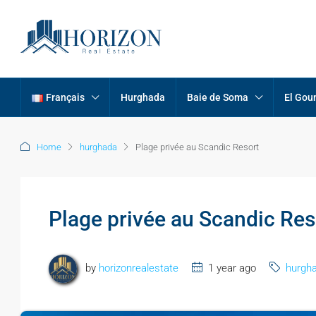
Français
Hurghada
Baie de Soma
El Gou
Home
hurghada
Plage privée au Scandic Resort
Plage privée au Scandic Res
by
horizonrealestate
1 year ago
hurgh