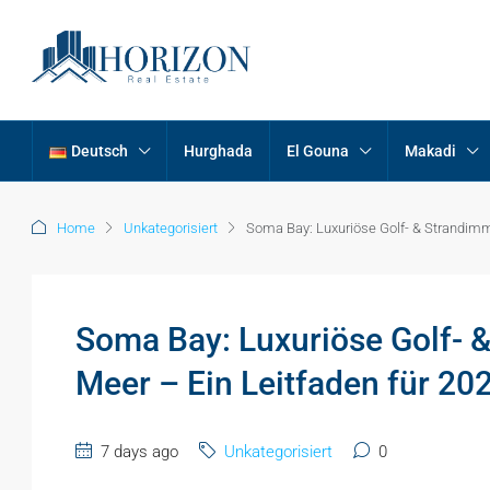
Deutsch
Hurghada
El Gouna
Makadi
Home
Unkategorisiert
Soma Bay: Luxuriöse Golf- & Strandimm
Soma Bay: Luxuriöse Golf- 
Meer – Ein Leitfaden für 20
7 days ago
Unkategorisiert
0