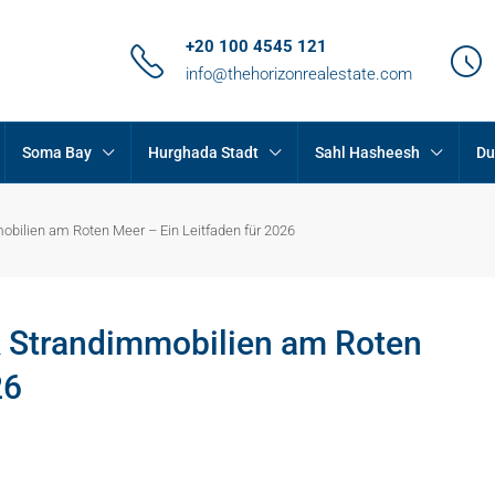
+20 100 4545 121
info@thehorizonrealestate.com
Soma Bay
Hurghada Stadt
Sahl Hasheesh
Du
obilien am Roten Meer – Ein Leitfaden für 2026
& Strandimmobilien am Roten
26