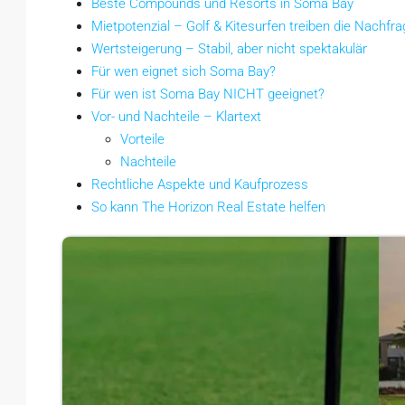
Beste Compounds und Resorts in Soma Bay
Mietpotenzial – Golf & Kitesurfen treiben die Nachfra
Wertsteigerung – Stabil, aber nicht spektakulär
Für wen eignet sich Soma Bay?
Für wen ist Soma Bay NICHT geeignet?
Vor- und Nachteile – Klartext
Vorteile
Nachteile
Rechtliche Aspekte und Kaufprozess
So kann The Horizon Real Estate helfen