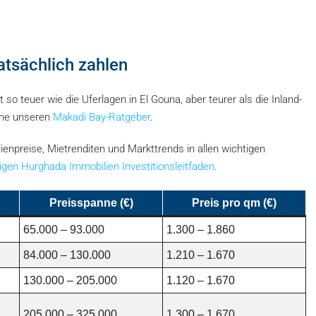
atsächlich zahlen
 teuer wie die Uferlagen in El Gouna, aber teurer als die Inland-
iehe unseren
Makadi Bay-Ratgeber
.
npreise, Mietrenditen und Markttrends in allen wichtigen
digen Hurghada Immobilien Investitionsleitfaden
.
Preisspanne (€)
Preis pro qm (€)
65.000 – 93.000
1.300 – 1.860
84.000 – 130.000
1.210 – 1.670
130.000 – 205.000
1.120 – 1.670
205.000 – 325.000
1.300 – 1.670