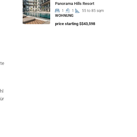
Panorama Hills Resort
1
1
55 to 85 sqm
WOHNUNG
price starting $$43,598
ste
hl
ür