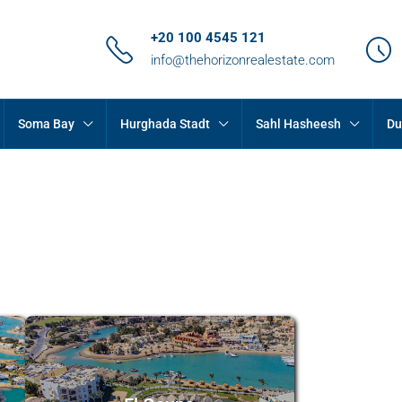
+20 100 4545 121
info@thehorizonrealestate.com
Soma Bay
Hurghada Stadt
Sahl Hasheesh
Du