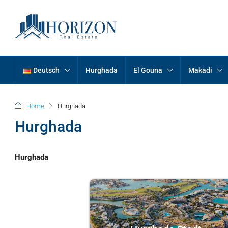
Deutsch
Hurghada
El Gouna
Makadi
Home
Hurghada
Hurghada
Hurghada