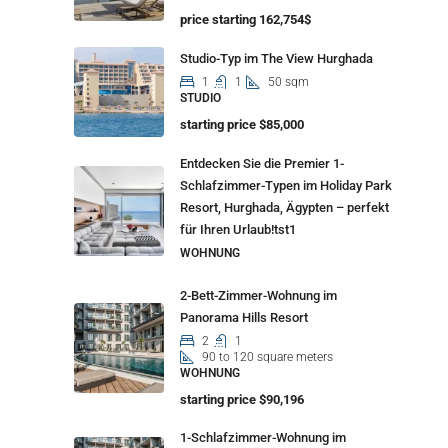
price starting 162,754$
Studio-Typ im The View Hurghada
1
1
50 sqm
STUDIO
starting price $85,000
Entdecken Sie die Premier 1-
Schlafzimmer-Typen im Holiday Park
Resort, Hurghada, Ägypten – perfekt
für Ihren Urlaub!tst1
WOHNUNG
2-Bett-Zimmer-Wohnung im
Panorama Hills Resort
2
1
90 to 120 square meters
WOHNUNG
starting price $90,196
1-Schlafzimmer-Wohnung im