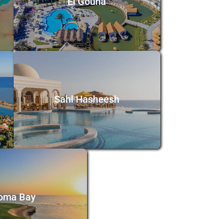
El Gouna
Sahl Hasheesh
oma Bay