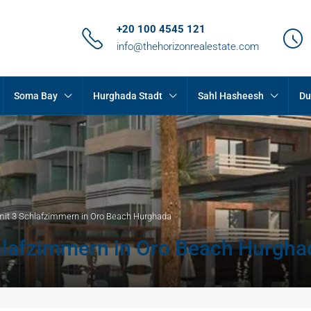
+20 100 4545 121
info@thehorizonrealestate.com
Soma Bay
Hurghada Stadt
Sahl Hasheesh
Du
it 3 Schlafzimmern in Oro Beach Hurghada
lafzimmern in Oro Beach Hurgha