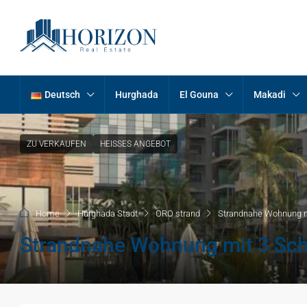
Deutsch
Hurghada
El Gouna
Makadi
ZU VERKAUFEN
HEISSES ANGEBOT
Home
Hurghada Stadt
ORO strand
Strandnahe Wohnung m
Strandnahe Wohnung mit 3 Sch