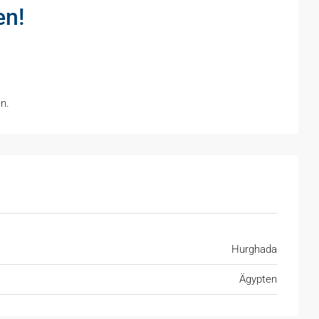
en!
n.
Hurghada
Ägypten