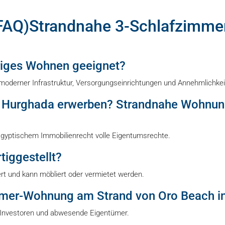
 (FAQ)Strandnahe 3-Schlafzimm
riges Wohnen geeignet?
t moderner Infrastruktur, Versorgungseinrichtungen und Annehmlichkei
n Hurghada erwerben? Strandnahe Wohnun
ägyptischem Immobilienrecht volle Eigentumsrechte.
iggestellt?
fert und kann möbliert oder vermietet werden.
mmer-Wohnung am Strand von Oro Beach i
ür Investoren und abwesende Eigentümer.