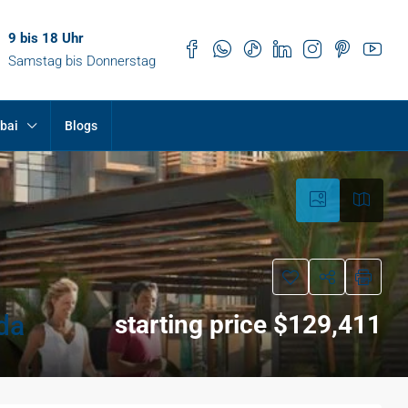
9 bis 18 Uhr
Samstag bis Donnerstag
bai
Blogs
da
starting price $129,411