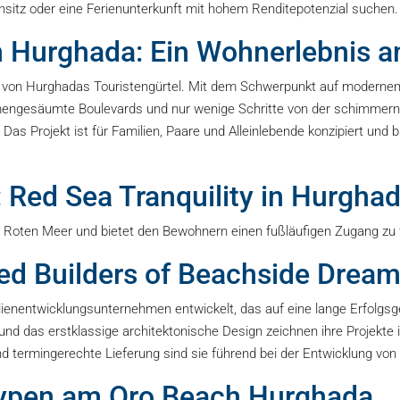
nsitz oder eine Ferienunterkunft mit hohem Renditepotenzial suchen.
h Hurghada: Ein Wohnerlebnis 
von Hurghadas Touristengürtel. Mit dem Schwerpunkt auf modernem 
engesäumte Boulevards und nur wenige Schritte von der schimmernden 
s Projekt ist für Familien, Paare und Alleinlebende konzipiert und b
: Red Sea Tranquility in Hurgha
 Roten Meer und bietet den Bewohnern einen fußläufigen Zugang zu
sted Builders of Beachside Drea
nentwicklungsunternehmen entwickelt, das auf eine lange Erfolgsge
 und das erstklassige architektonische Design zeichnen ihre Projek
 termingerechte Lieferung sind sie führend bei der Entwicklung von
typen am Oro Beach Hurghada