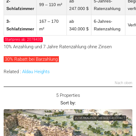
2-
ab
5-Jahres-
Beg
99 – 110 m²
Schlafzimmer
247.000 $
Ratenzahlung
ver
3-
167 – 170
ab
6-Jahres-
Ver
Schlafzimmer
m²
340.000 $
Ratenzahlung
Startpreis ab: 207843$
10% Anzahlung und 7 Jahre Ratenzahlung ohne Zinsen
30% Rabatt bei Barzahlung
Related :
Aldau Heights
Nach oben
5 Properties
Sort by:
ZU VERKAUFEN
HEISSES ANGEBOT