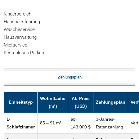
Kinderbereich
Haushaltsführung
Wäscheservice
Hausverwaltung
Mietservice
Kostenloses Parken
Zahlungsplan
Wohnfläche
Ab-Preis
Einheitstyp
Zahlungsplan
Ver
(m²)
(USD)
1-
ab
3-Jahres-
85 – 91 m²
Ver
Schlafzimmer
143.000 $
Ratenzahlung