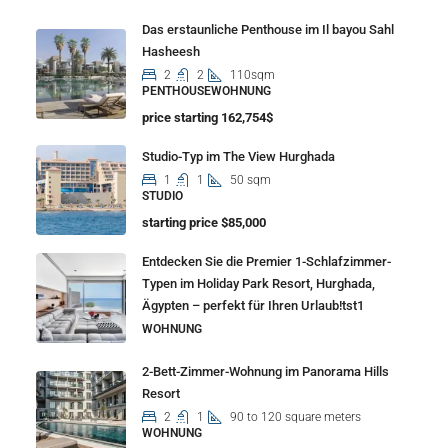
Das erstaunliche Penthouse im Il bayou Sahl
Hasheesh
2
2
110sqm
PENTHOUSEWOHNUNG
price starting 162,754$
Studio-Typ im The View Hurghada
1
1
50 sqm
STUDIO
starting price $85,000
Entdecken Sie die Premier 1-Schlafzimmer-
Typen im Holiday Park Resort, Hurghada,
Ägypten – perfekt für Ihren Urlaub!tst1
WOHNUNG
2-Bett-Zimmer-Wohnung im Panorama Hills
Resort
2
1
90 to 120 square meters
WOHNUNG