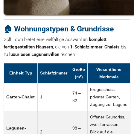
🏠 Wohnungstypen & Grundrisse
Golf Town bietet eine vielfältige Auswahl an
komplett
fertiggestellten Häusern
, die von
1-Schlafzimmer-Chalets
bis
zu
luxuriösen Lagunenvillen
reichen:
Größe
Wesentliche
Einheit Typ
Schlafzimmer
(m²)
Merkmale
Erdgeschoss,
74 –
Garten-Chalet
1
privater Garten,
82
Zugang zur Lagune
Offener Grundriss,
zwei Terrassen,
Lagunen-
98 –
2
Blick auf die