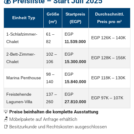
💰 Preisliste – Start Juli 2025
Größe
Startpreis
Durchschnittl.
Einheit Typ
(m²)
(EGP)
Preis pro m²
1-Schlafzimmer-
61 –
EGP
EGP 126K – 140K
Chalet
82
11.539.000
2-Bett-Zimmer-
102 –
EGP
EGP 128K – 156K
Chalet
106
15.300.000
98 –
EGP
Marina Penthouse
EGP 118K – 130K
140
15.840.000
Freistehende
137 –
EGP
EGP 97K – 107K
Lagunen-Villa
260
27.810.000
💡
Preise beinhalten die komplette Ausstattung
🪑 Möbelpakete auf Anfrage erhältlich
📑 Besitzurkunde und Rechtskosten ausgeschlossen