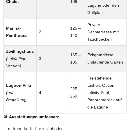
Chalet
106
Lagune oder den
Golfplatz
Private
Marina-
125 –
2
Dachterrasse mit
Penthouse
140
Tauchbecken
Zwillingshaus
165 –
Eckgrundrisse,
(zukünftige
3
185
umlaufende Gärten
Version)
Freistehende
Lagoon Villa
Einheit, Option
225 –
(auf
4
Infinity-Pool,
260
Bestellung)
Panoramablick auf
die Lagune
🛠️
Ausstattungen umfassen:
Importierte Porzellanböden