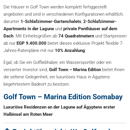
Die Häuser in Golf Town werden komplett fertiggestellt
angeboten und sind in verschiedenen Konfigurationen erhältlich,
darunter
1-Schlafzimmer-Gartenchalets
,
2-Schlafzimmer-
Apartments in der Lagune
und
private Penthäuser auf dem
Dach
. Mit Einheitsgrößen ab
74 Quadratmetern
und Startpreisen
ab nur
EGP 9.400.000
bietet dieses exklusive Projekt flexible 7-
Jahres-Ratenpläne mit nur
10% Anzahlung
.
Egal, ob Sie ein Golfliebhaber, ein Wassersportler oder ein
versierter Investor sind,
Golf Town – Marina Edition
bietet Ihnen
die seltene Gelegenheit, ein luxuriöses Haus in Ägyptens
begehrtestem Badeort zu besitzen.
Golf Town – Marina Edition Somabay
Luxuriöse Residenzen an der Lagune auf Ägyptens erster
Halbinsel am Roten Meer