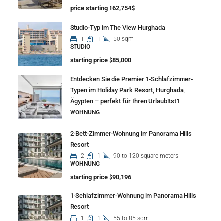
price starting 162,754$
Studio-Typ im The View Hurghada
1
1
50 sqm
STUDIO
starting price $85,000
Entdecken Sie die Premier 1-Schlafzimmer-
Typen im Holiday Park Resort, Hurghada,
Ägypten – perfekt für Ihren Urlaub!tst1
WOHNUNG
2-Bett-Zimmer-Wohnung im Panorama Hills
Resort
2
1
90 to 120 square meters
WOHNUNG
starting price $90,196
1-Schlafzimmer-Wohnung im Panorama Hills
Resort
1
1
55 to 85 sqm