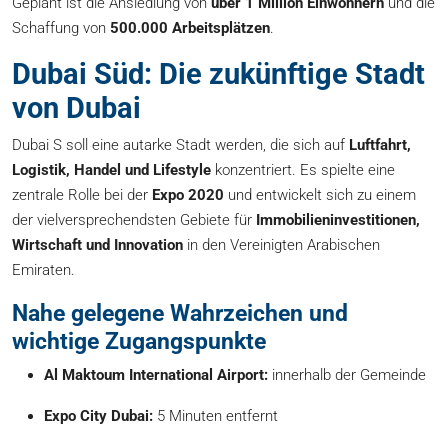
Geplant ist die Ansiedlung von
über 1 Million Einwohnern
und die
Schaffung von
500.000 Arbeitsplätzen
.
Dubai Süd: Die zukünftige Stadt
von Dubai
Dubai S soll eine autarke Stadt werden, die sich auf
Luftfahrt,
Logistik, Handel und Lifestyle
konzentriert. Es spielte eine
zentrale Rolle bei der
Expo 2020
und entwickelt sich zu einem
der vielversprechendsten Gebiete für
Immobilieninvestitionen,
Wirtschaft und Innovation
in den Vereinigten Arabischen
Emiraten.
Nahe gelegene Wahrzeichen und
wichtige Zugangspunkte
Al Maktoum International Airport:
innerhalb der Gemeinde
Expo City Dubai:
5 Minuten entfernt