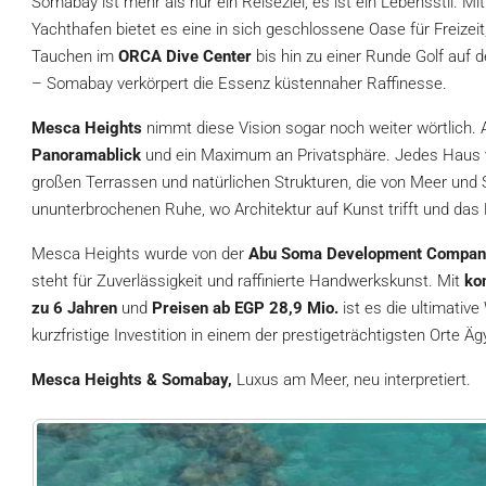
Somabay ist mehr als nur ein Reiseziel, es ist ein Lebensstil. 
Yachthafen bietet es eine in sich geschlossene Oase für Freizei
Tauchen im
ORCA Dive Center
bis hin zu einer Runde Golf auf
– Somabay verkörpert die Essenz küstennaher Raffinesse.
Mesca Heights
nimmt diese Vision sogar noch weiter wörtlich.
Panoramablick
und ein Maximum an Privatsphäre. Jedes Haus 
großen Terrassen und natürlichen Strukturen, die von Meer und Sa
ununterbrochenen Ruhe, wo Architektur auf Kunst trifft und das
Mesca Heights wurde von der
Abu Soma Development Compan
steht für Zuverlässigkeit und raffinierte Handwerkskunst. Mit
ko
zu 6 Jahren
und
Preisen ab EGP 28,9 Mio.
ist es die ultimative
kurzfristige Investition in einem der prestigeträchtigsten Orte 
Mesca Heights & Somabay,
Luxus am Meer, neu interpretiert.