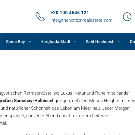
+20 100 4545 121
info@thehorizonrealestate.com
Soma Bay
Hurghada Stadt
Sahl Hasheesh
Du
 ägyptischen Rotmeerküste, wo Luxus, Natur und Ruhe miteinander
 großen Somabay-Halbinsel
gelegen, definiert Mesca Heights mit sei
z und natürlicher Schönheit das Leben am Meer neu. Jeder Morgen
ser spiegelt, und jeder Abend endet mit einem heiteren
mel.