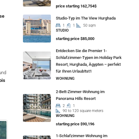
price starting 162,754$
se
Studio-Typ im The View Hurghada
1
1
50 sqm
STUDIO
starting price $85,000
Entdecken Sie die Premier 1-
Schlafzimmer-Typen im Holiday Park
Resort, Hurghada, Ägypten – perfekt
für Ihren Urlaub!tst1
und
WOHNUNG
bis
2-Bett-Zimmer-Wohnung im
Panorama Hills Resort
2
1
90 to 120 square meters
WOHNUNG
starting price $90,196
1-Schlafzimmer-Wohnung im