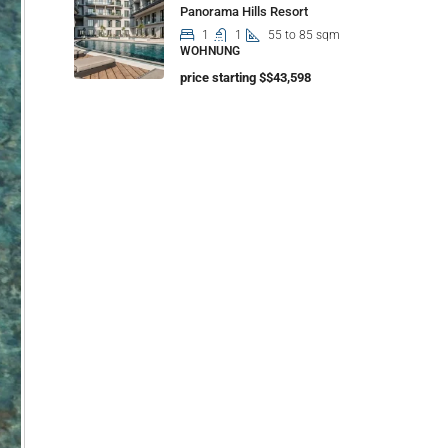
Panorama Hills Resort
1
1
55 to 85 sqm
WOHNUNG
price starting $$43,598