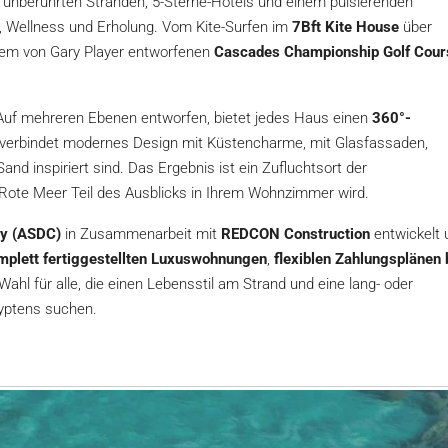
Mit unberührten Stränden, 5-Sterne-Hotels und einem pulsierenden
t, Wellness und Erholung. Vom Kite-Surfen im
7Bft Kite House
über
 dem von Gary Player entworfenen
Cascades Championship Golf Cour
 Auf mehreren Ebenen entworfen, bietet jedes Haus einen
360°-
verbindet modernes Design mit Küstencharme, mit Glasfassaden,
nd inspiriert sind. Das Ergebnis ist ein Zufluchtsort der
 Rote Meer Teil des Ausblicks in Ihrem Wohnzimmer wird.
y (ASDC)
in Zusammenarbeit mit
REDCON Construction
entwickelt 
mplett fertiggestellten Luxuswohnungen
,
flexiblen Zahlungsplänen 
 Wahl für alle, die einen Lebensstil am Strand und eine lang- oder
Ägyptens suchen.