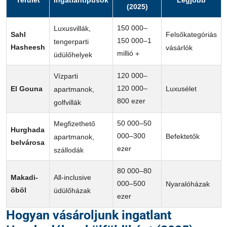
Terület
Ingatlantípusok
Legjobb
(2025)
150
000–
Luxusvillák,
Felsőkategóriás
Sahl
150
000–1
tengerparti
Hasheesh
vásárlók
millió
+
üdülőhelyek
120
000–
Vízparti
120
000–
Luxusélet
El Gouna
apartmanok,
800
ezer
golfvillák
50
000–50
Megfizethető
Hurghada
000–300
Befektetők
apartmanok,
belvárosa
ezer
szállodák
80
000–80
All-inclusive
Makadi-
000–500
Nyaralóházak
öböl
üdülőházak
ezer
Hogyan vásároljunk ingatlant