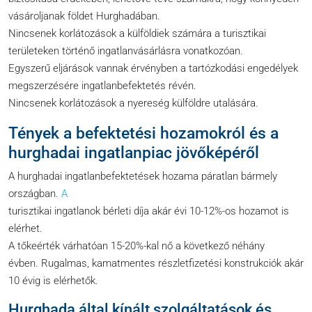
vásároljanak földet Hurghadában.
Nincsenek korlátozások a külföldiek számára a turisztikai
területeken történő ingatlanvásárlásra vonatkozóan.
Egyszerű eljárások vannak érvényben a tartózkodási engedélyek
megszerzésére ingatlanbefektetés révén.
Nincsenek korlátozások a nyereség külföldre utalására.
Tények a befektetési hozamokról és a
hurghadai ingatlanpiac jövőképéről
A hurghadai ingatlanbefektetések hozama páratlan bármely
országban.
A
turisztikai ingatlanok bérleti díja akár évi 10-12%-os hozamot is
elérhet.
A tőkeérték várhatóan 15-20%-kal nő a következő néhány
évben. Rugalmas, kamatmentes részletfizetési konstrukciók akár
10 évig is elérhetők.
Hurghada által kínált szolgáltatások és