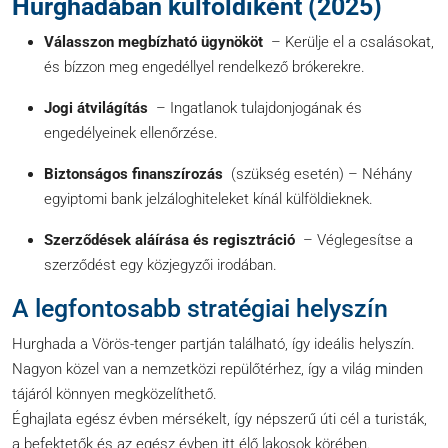
Hurghadában külföldiként (2025)
Válasszon megbízható ügynököt
– Kerülje el a csalásokat,
és bízzon meg engedéllyel rendelkező brókerekre.
Jogi átvilágítás
– Ingatlanok tulajdonjogának és
engedélyeinek ellenőrzése.
Biztonságos finanszírozás
(szükség esetén) – Néhány
egyiptomi bank jelzáloghiteleket kínál külföldieknek.
Szerződések aláírása és regisztráció
– Véglegesítse a
szerződést egy közjegyzői irodában.
A legfontosabb stratégiai helyszín
Hurghada a Vörös-tenger partján található, így ideális helyszín.
Nagyon közel van a nemzetközi repülőtérhez, így a világ minden
tájáról könnyen megközelíthető.
Éghajlata egész évben mérsékelt, így népszerű úti cél a turisták,
a befektetők és az egész évben itt élő lakosok körében.