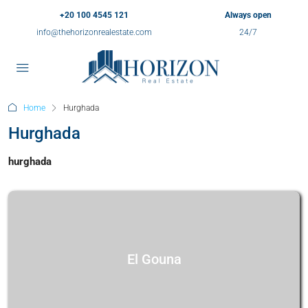
+20 100 4545 121
Always open
info@thehorizonrealestate.com
24/7
Home
Hurghada
Hurghada
hurghada
El Gouna