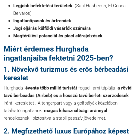
Legjobb befektetési területek
(Sahl Hasheesh, El Gouna,
Belváros)
Ingatlantípusok és ártrendek
Jogi eljárás külföldi vásárlók számára
Megtérülési potenciál és piaci előrejelzések
Miért érdemes Hurghada
ingatlanjaiba fektetni 2025-ben?
1. Növekvő turizmus és erős bérbeadási
kereslet
Hurghada
évente több millió turistát
fogad , ami táplálja
a rövid
távú bérbeadás (Airbnb) és a hosszú távú bérleti szerződések
iránti keresletet . A tengerpart vagy a golfpályák közelében
található ingatlanok
magas kihasználtsági aránnyal
rendelkeznek , biztosítva a stabil passzív jövedelmet.
2. Megfizethető luxus Európához képest