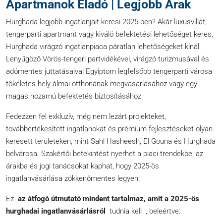
Apartmanok Eladó | Legjobb Árak
Hurghada legjobb ingatlanjait keresi 2025-ben? Akár luxusvillát,
tengerparti apartmant vagy kiváló befektetési lehetőséget keres,
Hurghada virágzó ingatlanpiaca páratlan lehetőségeket kínál.
Lenyűgöző Vörös-tengeri partvidékével, virágzó turizmusával és
adómentes juttatásaival Egyiptom legfelsőbb tengerparti városa
tökéletes hely álmai otthonának megvásárlásához vagy egy
magas hozamú befektetés biztosításához.
Fedezzen fel exkluzív, még nem lezárt projekteket,
továbbértékesített ingatlanokat és prémium fejlesztéseket olyan
keresett területeken, mint Sahl Hasheesh, El Gouna és Hurghada
belvárosa. Szakértői betekintést nyerhet a piaci trendekbe, az
árakba és jogi tanácsokat kaphat, hogy 2025-ös
ingatlanvásárlása zökkenőmentes legyen.
Ez
az átfogó útmutató mindent tartalmaz, amit
a 2025-ös
hurghadai ingatlanvásárlásról
tudnia kell , beleértve: