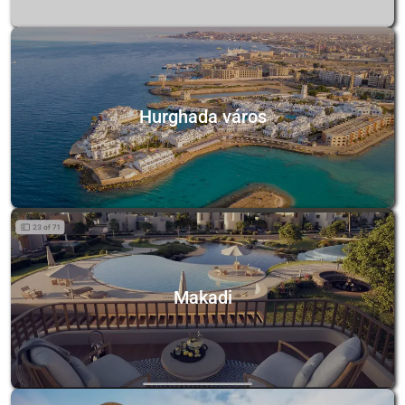
Hurghada város
Makadi