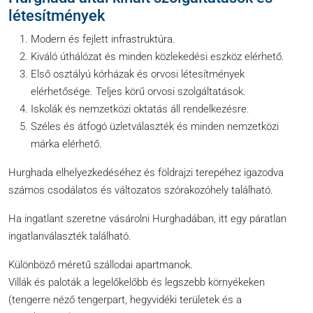
létesítmények
Modern és fejlett infrastruktúra.
Kiváló úthálózat és minden közlekedési eszköz elérhető.
Első osztályú kórházak és orvosi létesítmények
elérhetősége. Teljes körű orvosi szolgáltatások.
Iskolák és nemzetközi oktatás áll rendelkezésre.
Széles és átfogó üzletválaszték és minden nemzetközi
márka elérhető.
Hurghada elhelyezkedéséhez és földrajzi terepéhez igazodva
számos csodálatos és változatos szórakozóhely található.
Ha ingatlant szeretne vásárolni Hurghadában, itt egy páratlan
ingatlanválaszték található.
Különböző méretű szállodai apartmanok.
Villák és paloták a legelőkelőbb és legszebb környékeken
(tengerre néző tengerpart, hegyvidéki területek és a