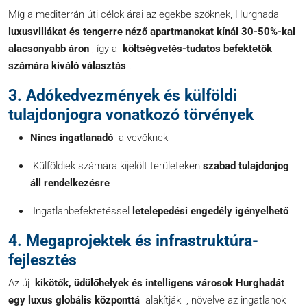
Míg a mediterrán úti célok árai az egekbe szöknek, Hurghada
luxusvillákat és tengerre néző apartmanokat kínál 30-50%-kal
alacsonyabb áron
, így a
költségvetés-tudatos befektetők
számára kiváló választás
.
3. Adókedvezmények és külföldi
tulajdonjogra vonatkozó törvények
Nincs ingatlanadó
a vevőknek
Külföldiek számára kijelölt területeken
szabad tulajdonjog
áll rendelkezésre
Ingatlanbefektetéssel
letelepedési engedély igényelhető
4. Megaprojektek és infrastruktúra-
fejlesztés
Az új
kikötők, üdülőhelyek és intelligens városok Hurghadát
egy
luxus globális központtá
alakítják , növelve az ingatlanok