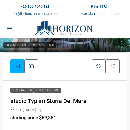
+20 100 4545 121
9 bis 18 Uhr
info@thehorizonrealestate.com
Samstag bis Donnerstag
2
ZU VERKAUFEN
HEISSES ANGEBOT
ZU VERKAUFEN
HEISSES ANGEBOT
studio Typ im Storia Del Mare
Hurghada City
starting price $89,381