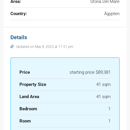
Area:
Storia Del Mare
Country:
Ägypten
Details
Updated on May 8, 2025 at 11:51 pm
Price
starting price $89,381
Property Size
41 sqm
Land Area
41 sqm
Bedroom
1
Room
1