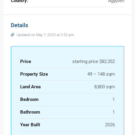
Country:
Ägypten
Details
Updated on May 7, 2025 at 2:52 pm
Price
starting price $82,352
Property Size
49 – 148 sqm
Land Area
8,800 sqm
Bedroom
1
Bathroom
1
Year Built
2026