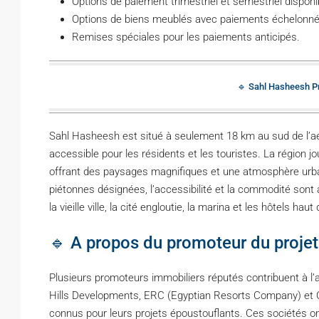
Options de paiement trimestriel et semestriel disponi
Options de biens meublés avec paiements échelonné
Remises spéciales pour les paiements anticipés.
🔹 Sahl Hasheesh Pr
Sahl Hasheesh est situé à seulement 18 km au sud de l’aér
accessible pour les résidents et les touristes. La région jo
offrant des paysages magnifiques et une atmosphère urba
piétonnes désignées, l’accessibilité et la commodité sont 
la vieille ville, la cité engloutie, la marina et les hôtels 
🔹 A propos du promoteur du projet
Plusieurs promoteurs immobiliers réputés contribuent à l’
Hills Developments, ERC (Egyptian Resorts Company) et 
connus pour leurs projets époustouflants. Ces sociétés o