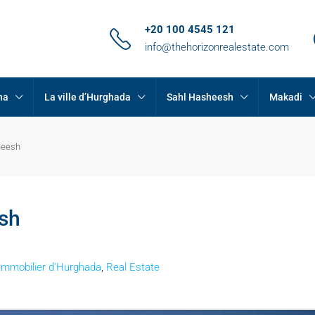
+20 100 4545 121
info@thehorizonrealestate.com
na
La ville d’Hurghada
Sahl Hasheesh
Makadi
heesh
esh
immobilier d'Hurghada
,
Real Estate