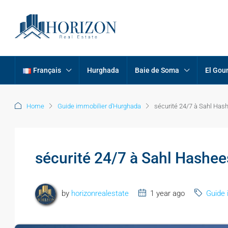
Français
Hurghada
Baie de Soma
El Gou
Home
Guide immobilier d'Hurghada
sécurité 24/7 à Sahl Has
sécurité 24/7 à Sahl Hashe
by
horizonrealestate
1 year ago
Guide 