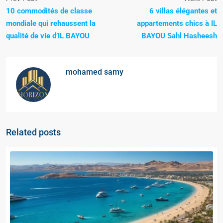
10 commodités de classe
6 villas élégantes et
mondiale qui rehaussent la
appartements chics à IL
qualité de vie d’IL BAYOU
BAYOU Sahl Hasheesh
mohamed samy
Related posts