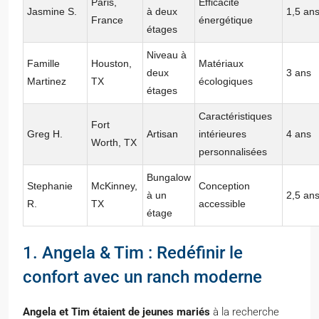
Paris,
Efficacité
Jasmine S.
à deux
1,5 an
France
énergétique
étages
Niveau à
Famille
Houston,
Matériaux
deux
3 ans
Martinez
TX
écologiques
étages
Caractéristiques
Fort
Greg H.
Artisan
intérieures
4 ans
Worth, TX
personnalisées
Bungalow
Stephanie
McKinney,
Conception
à un
2,5 an
R.
TX
accessible
étage
1. Angela & Tim : Redéfinir le
confort avec un ranch moderne
Angela et Tim étaient de jeunes mariés
à la recherche