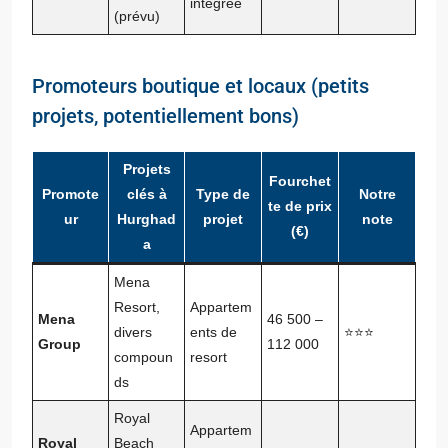
intégrée
(prévu)
Promoteurs boutique et locaux (petits
projets, potentiellement bons)
Projets
Fourchet
Promote
clés à
Type de
Notre
te de prix
ur
Hurghad
projet
note
(€)
a
Mena
Resort,
Appartem
Mena
46 500 –
divers
ents de
⭐⭐⭐
Group
112 000
compoun
resort
ds
Royal
Appartem
Royal
Beach