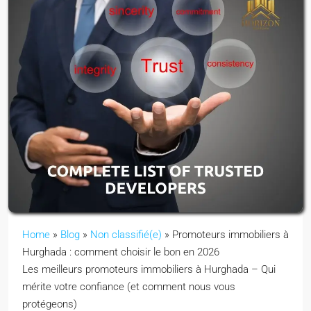
Home
»
Blog
»
Non classifié(e)
»
Promoteurs immobiliers à
Hurghada : comment choisir le bon en 2026
Les meilleurs promoteurs immobiliers à Hurghada – Qui
mérite votre confiance (et comment nous vous
protégeons)