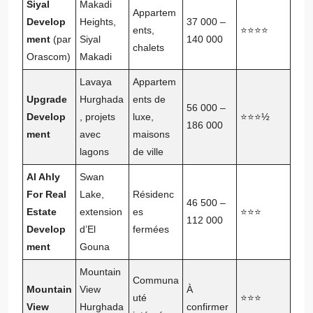
Siyal
Makadi
Appartem
Develop
Heights,
37 000 –
ents,
⭐⭐⭐⭐
ment
(par
Siyal
140 000
chalets
Orascom)
Makadi
Lavaya
Appartem
Upgrade
Hurghada
ents de
56 000 –
Develop
, projets
luxe,
⭐⭐⭐½
186 000
ment
avec
maisons
lagons
de ville
Al Ahly
Swan
For Real
Lake,
Résidenc
46 500 –
Estate
extension
es
⭐⭐⭐
112 000
Develop
d’El
fermées
ment
Gouna
Mountain
Communa
Mountain
View
À
uté
⭐⭐⭐
View
Hurghada
confirmer