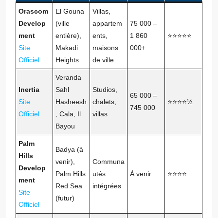
Orascom
El Gouna
Villas,
Develop
(ville
appartem
75 000 –
ment
entière),
ents,
1 860
⭐⭐⭐⭐⭐
Site
Makadi
maisons
000+
Officiel
Heights
de ville
Veranda
Inertia
Sahl
Studios,
65 000 –
Site
Hasheesh
chalets,
⭐⭐⭐⭐½
745 000
Officiel
, Cala, Il
villas
Bayou
Palm
Badya (à
Hills
venir),
Communa
Develop
Palm Hills
utés
À venir
⭐⭐⭐⭐
ment
Red Sea
intégrées
Site
(futur)
Officiel