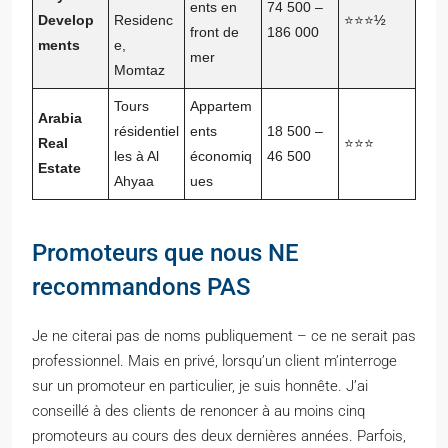
ents en
74 500 –
Develop
Residenc
⭐⭐⭐½
front de
186 000
ments
e,
mer
Momtaz
Tours
Appartem
Arabia
résidentiel
ents
18 500 –
Real
⭐⭐⭐
les à Al
économiq
46 500
Estate
Ahyaa
ues
Promoteurs que nous NE
recommandons PAS
Je ne citerai pas de noms publiquement – ce ne serait pas
professionnel. Mais en privé, lorsqu’un client m’interroge
sur un promoteur en particulier, je suis honnête. J’ai
conseillé à des clients de renoncer à au moins cinq
promoteurs au cours des deux dernières années. Parfois,