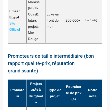
Marassi
(North
Emaar
Coast),
Luxe en
Egypt
futurs
front de
280 000+
⭐⭐⭐⭐½
Site
projets
mer
Officiel
Mer
Rouge
Promoteurs de taille intermédiaire (bon
rapport qualité-prix, réputation
grandissante)
Projets
Fourchet
Promote
clés à
Type de
Notre
te de prix
ur
Hurghad
projet
note
(€)
a