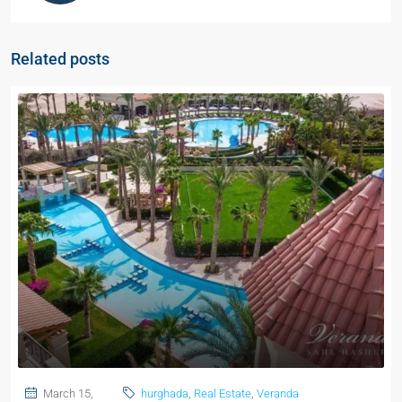
Related posts
March 15,
hurghada
,
Real Estate
,
Veranda