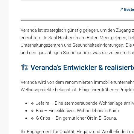
📍 Beste
Veranda ist strategisch günstig gelegen, um den Zugang z
erleichtern. In Sahl Hasheesh am Roten Meer gelegen, bef
Unterhaltungszentren und Gesundheitseinrichtungen. Die Geg
und den ganzjährigen Sonnenschein, was sie zu einem Pa
🏗️ Veranda’s Entwickler & realisier
Veranda wird von dem renommierten Immobilienunternehme
Wellnessprojekte bekannt ist. Einige ihrer früheren Projekt
🔹 Jefaira – Eine atemberaubende Wohnanlage am M
🔹 Brix – Ein exklusives Wohnerlebnis in Kairo.
🔹 G Cribs – Ein gemütlicher Ort in El Gouna.
Ihr Engagement für Qualität, Eleganz und Wohlbefinden ma