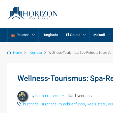
Deutsch
Hurghada
El Gouna
Makadi
Home
hurghada
Wellness-Tourismus: Spa-Retreats in der Ve
Wellness-Tourismus: Spa-Re
by
horizonrealestate
1 year ago
hurghada
,
Hurghada-Immobilienführer
,
Real Estate
,
Ver