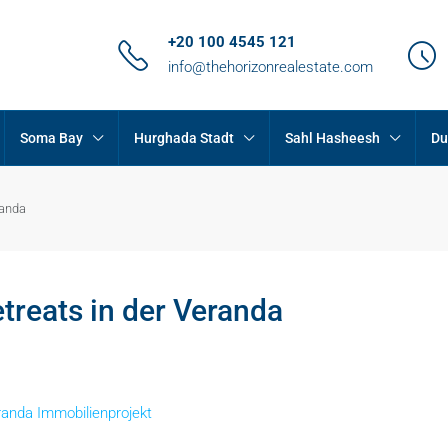
+20 100 4545 121
info@thehorizonrealestate.com
Soma Bay
Hurghada Stadt
Sahl Hasheesh
Du
randa
treats in der Veranda
anda Immobilienprojekt