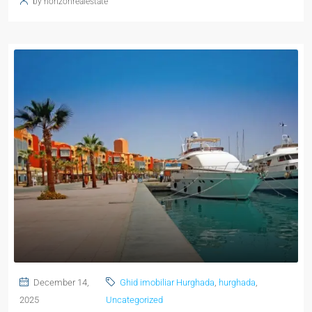
by horizonrealestate
December 14,
Ghid imobiliar Hurghada
,
hurghada
,
2025
Uncategorized