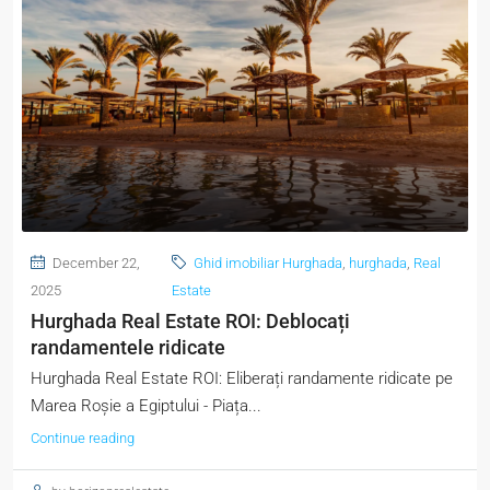
December 22,
Ghid imobiliar Hurghada
,
hurghada
,
Real
2025
Estate
Hurghada Real Estate ROI: Deblocați
randamentele ridicate
Hurghada Real Estate ROI: Eliberați randamente ridicate pe
Marea Roșie a Egiptului - Piața...
Continue reading