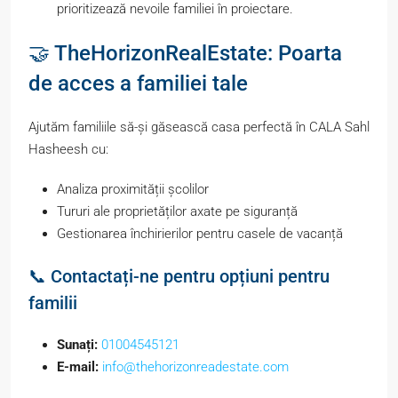
prioritizează nevoile familiei în proiectare.
🤝 TheHorizonRealEstate: Poarta
de acces a familiei tale
Ajutăm familiile să-și găsească casa perfectă în CALA Sahl
Hasheesh cu:
Analiza proximității școlilor
Tururi ale proprietăților axate pe siguranță
Gestionarea închirierilor pentru casele de vacanță
📞 Contactați-ne pentru opțiuni pentru
familii
Sunați:
01004545121
E-mail:
info@thehorizonreadestate.com