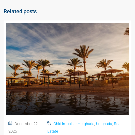
Related posts
December 22,
Ghid imobiliar Hurghada
,
hurghada
,
Real
2025
Estate