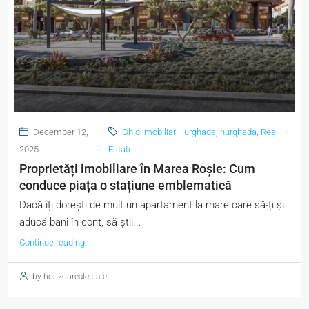
December 12,
Ghid imobiliar Hurghada
,
hurghada
,
Real
2025
Estate
Proprietăți imobiliare în Marea Roșie: Cum
conduce piața o stațiune emblematică
Dacă îți dorești de mult un apartament la mare care să-ți și
aducă bani în cont, să știi...
Continue reading
by horizonrealestate