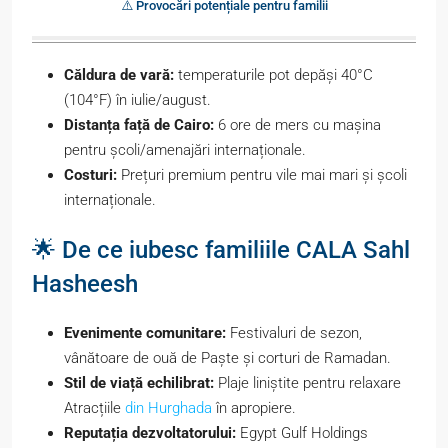
⚠️ Provocări potențiale pentru familii
Căldura de vară:
temperaturile pot depăși 40°C
(104°F) în iulie/august.
Distanța față de Cairo:
6 ore de mers cu mașina
pentru școli/amenajări internaționale.
Costuri:
Prețuri premium pentru vile mai mari și școli
internaționale.
🌟 De ce iubesc familiile CALA Sahl
Hasheesh
Evenimente comunitare:
Festivaluri de sezon,
vânătoare de ouă de Paște și corturi de Ramadan.
Stil de viață echilibrat:
Plaje liniștite pentru relaxare
Atracțiile
din Hurghada
în apropiere.
Reputația dezvoltatorului:
Egypt Gulf Holdings