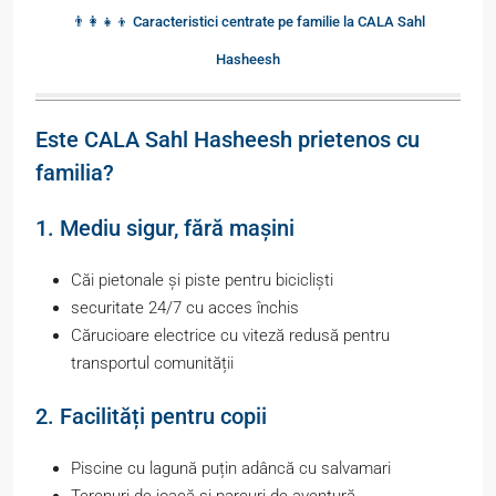
👨👩👧👦 Caracteristici centrate pe familie la CALA Sahl
Hasheesh
Este CALA Sahl Hasheesh prietenos cu
familia?
1. Mediu sigur, fără mașini
Căi pietonale și piste pentru bicicliști
securitate 24/7 cu acces închis
Cărucioare electrice cu viteză redusă pentru
transportul comunității
2. Facilități pentru copii
Piscine cu lagună puțin adâncă cu salvamari
Terenuri de joacă și parcuri de aventură