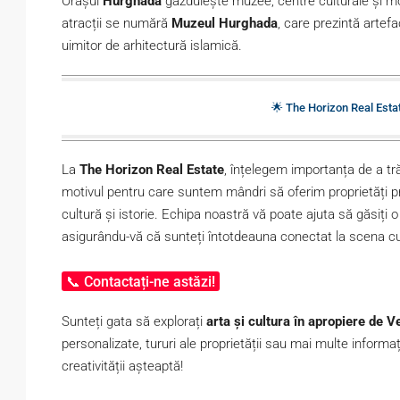
Orașul
Hurghada
găzduiește muzee, centre culturale și mosc
atracții se numără
Muzeul Hurghada
, care prezintă artefa
uimitor de arhitectură islamică.
🌟 The Horizon Real Estate
La
The Horizon Real Estate
, înțelegem importanța de a tr
motivul pentru care suntem mândri să oferim proprietăți
cultură și istorie. Echipa noastră vă poate ajuta să găsiți o l
asigurându-vă că sunteți întotdeauna conectat la scena cul
📞 Contactați-ne astăzi!
Sunteți gata să explorați
arta și cultura în apropiere de
personalizate, tururi ale proprietății sau mai multe informaț
creativității așteaptă!