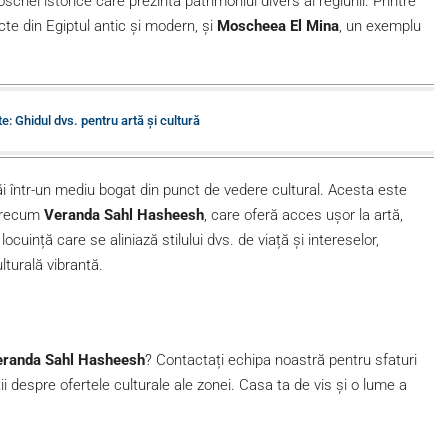
hei istorice care prezintă patrimoniul divers al regiunii. Printre
cte din Egiptul antic și modern, și
Moscheea El Mina
, un exemplu
: Ghidul dvs. pentru artă și cultură
ăi într-un mediu bogat din punct de vedere cultural. Acesta este
 precum
Veranda Sahl Hasheesh
, care oferă acces ușor la artă,
ocuință care se aliniază stilului dvs. de viață și intereselor,
turală vibrantă.
 Veranda Sahl Hasheesh
? Contactați echipa noastră pentru sfaturi
ii despre ofertele culturale ale zonei. Casa ta de vis și o lume a