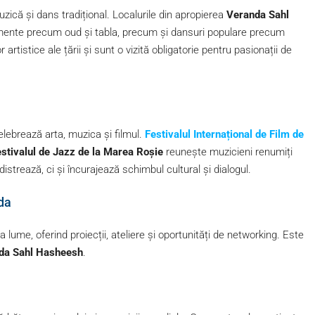
uzică și dans tradițional. Localurile din apropierea
Veranda Sahl
mente precum oud și tabla, precum și dansuri populare precum
artistice ale țării și sunt o vizită obligatorie pentru pasionații de
elebrează arta, muzica și filmul.
Festivalul Internațional de Film de
stivalul de Jazz de la Marea Roșie
reunește muzicieni renumiți
trează, ci și încurajează schimbul cultural și dialogul.
ada
 lume, oferind proiecții, ateliere și oportunități de networking. Este
da Sahl Hasheesh
.