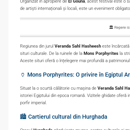
Organizat în apropiere de
El Gouna
, acest festival este o 
de artiști internaționali și locali, este un eveniment obligat
🏛️ Repere ist
Regiunea din jurul
Veranda Sahl Hasheesh
este încărcată 
situri culturale. De la ruinele de la
Mons Porphyrites
la str
Aceste situri oferă o înțelegere mai profundă a patrimoniulu
🏺 Mons Porphyrites: O privire în Egiptul A
Situat la o scurtă călătorie cu mașina de
Veranda Sahl H
istoriei Egiptului din epoca romană. Vizitele ghidate oferă i
porfir imperial.
🏙️ Cartierul cultural din Hurghada