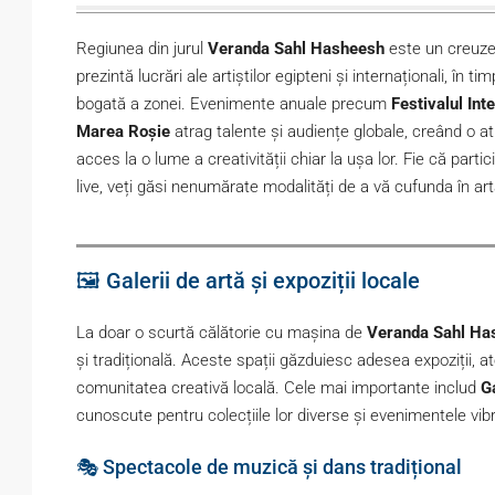
Regiunea din jurul
Veranda Sahl Hasheesh
este un creuzet 
prezintă lucrări ale artiștilor egipteni și internaționali, în 
bogată a zonei. Evenimente anuale precum
Festivalul Int
Marea Roșie
atrag talente și audiențe globale, creând o a
acces la o lume a creativității chiar la ușa lor. Fie că part
live, veți găsi nenumărate modalități de a vă cufunda în art
🖼️ Galerii de artă și expoziții locale
La doar o scurtă călătorie cu mașina de
Veranda Sahl Ha
și tradițională. Aceste spații găzduiesc adesea expoziții, ate
comunitatea creativă locală. Cele mai importante includ
G
cunoscute pentru colecțiile lor diverse și evenimentele vib
🎭 Spectacole de muzică și dans tradițional