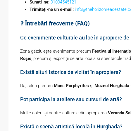
Sunați-ne:
01004545121
Trimiteți-ne un e-mail:
info@thehorizonreadestate.
❓
Întrebări frecvente (FAQ)
Ce evenimente culturale au loc în apropiere de
Zona găzduiește evenimente precum
Festivalul Internaț
Roșie
, precum și expoziții de artă locală și spectacole trad
Există situri istorice de vizitat în apropiere?
Da, situri precum
Mons Porphyrites
și
Muzeul Hurghada
Pot participa la ateliere sau cursuri de artă?
Multe galerii și centre culturale din apropierea
Veranda Sa
Există o scenă artistică locală în
Hurghada
?