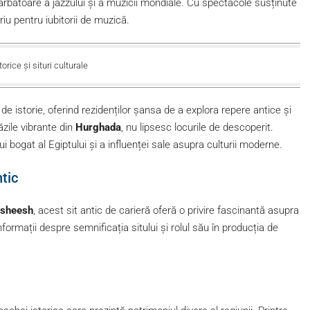
sărbătoare a jazzului și a muzicii mondiale. Cu spectacole susținute
oriu pentru iubitorii de muzică.
orice și situri culturale
de istorie, oferind rezidenților șansa de a explora repere antice și
ăzile vibrante din
Hurghada
, nu lipsesc locurile de descoperit.
i bogat al Egiptului și a influenței sale asupra culturii moderne.
ntic
asheesh
, acest sit antic de carieră oferă o privire fascinantă asupra
nformații despre semnificația sitului și rolul său în producția de