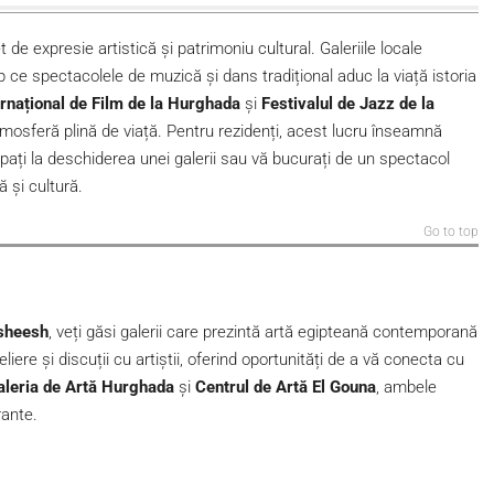
de expresie artistică și patrimoniu cultural. Galeriile locale
timp ce spectacolele de muzică și dans tradițional aduc la viață istoria
ernațional de Film de la Hurghada
și
Festivalul de Jazz de la
tmosferă plină de viață. Pentru rezidenți, acest lucru înseamnă
icipați la deschiderea unei galerii sau vă bucurați de un spectacol
ă și cultură.
Go to top
sheesh
, veți găsi galerii care prezintă artă egipteană contemporană
liere și discuții cu artiștii, oferind oportunități de a vă conecta cu
aleria de Artă Hurghada
și
Centrul de Artă El Gouna
, ambele
rante.