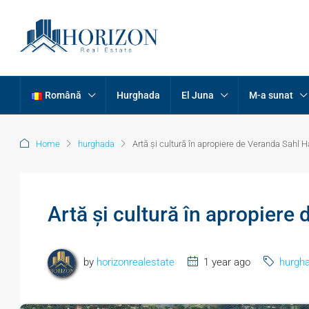
Română
Hurghada
El Juna
M-a sunat
Home
hurghada
Artă și cultură în apropiere de Veranda Sahl
Artă și cultură în apropier
by
horizonrealestate
1 year ago
hurgh