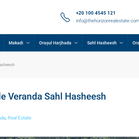
+20 100 4545 121
info@thehorizonrealestate.co
Makadi
Orașul Harjhada
Sahl Hasheesh
Ora
 Hasheesh
e de Veranda Sahl Hasheesh
ada
,
Real Estate