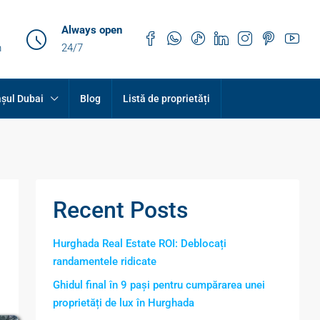
Always open
m
24/7
șul Dubai
Blog
Listă de proprietăți
Recent Posts
Hurghada Real Estate ROI: Deblocați
randamentele ridicate
Ghidul final în 9 pași pentru cumpărarea unei
proprietăți de lux în Hurghada