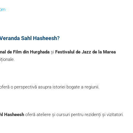
com
Veranda Sahl Hasheesh
?
ional de Film din Hurghada
și
Festivalul de Jazz de la Marea
iționale.
oferă o perspectivă asupra istoriei bogate a regiunii.
hl Hasheesh
oferă ateliere și cursuri pentru rezidenți și vizitatori.