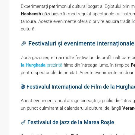
Experimentați patrimoniul cultural bogat al Egiptului prin m
Hasheesh
găzduiesc în mod regulat spectacole cu instru
tanoura. Aceste evenimente oferă o privire asupra tradițiilor 
cultură.
🎉 Festivaluri și evenimente internaționale
Zona găzduiește mai multe festivaluri de profil înalt care c
la Hurghada
prezintă
filme din întreaga lume, în timp ce
Fe
pentru spectacole de neuitat. Aceste evenimente nu doar dis
🎬 Festivalul Internațional de Film de la Hurgh
Acest eveniment anual atrage cineaști și public din întreaga
un punct culminant al calendarului cultural de lângă
Veran
🎷 Festivalul de jazz de la Marea Roșie