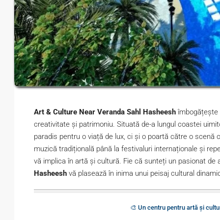
Art & Culture Near Veranda Sahl Hasheesh
îmbogățește vi
creativitate și patrimoniu. Situată de-a lungul coastei uimi
paradis pentru o viață de lux, ci și o poartă către o scenă cu
muzică tradițională până la festivaluri internaționale și rep
vă implica în artă și cultură. Fie că sunteți un pasionat de 
Hasheesh
vă plasează în inima unui peisaj cultural dinami
🎨 Un centru pentru artă și cul