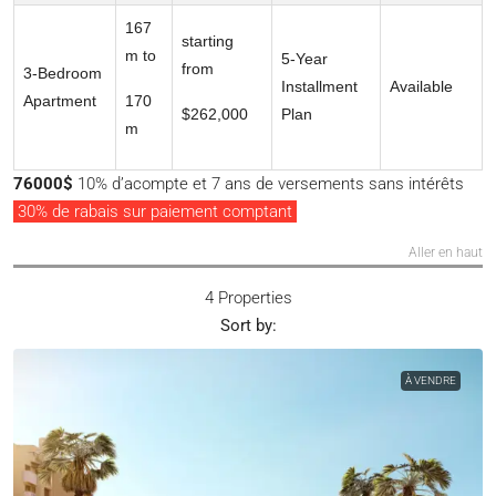
167
starting
m to
5-Year
from
3-Bedroom
Installment
Available
Apartment
170
$262,000
Plan
m
76000$
10% d’acompte et 7 ans de versements sans intérêts
30% de rabais sur paiement comptant
Aller en haut
4 Properties
Sort by:
À VENDRE