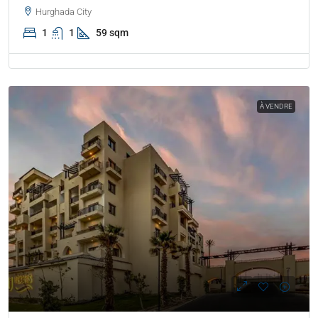
Hurghada City
1
1
59 sqm
À VENDRE