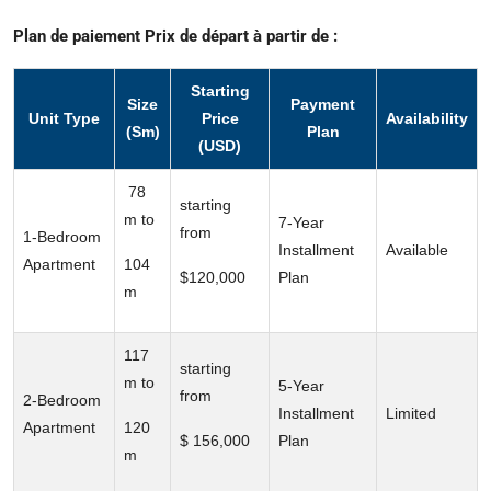
Plan de paiement
Prix de départ à partir de :
Starting
Size
Payment
Unit Type
Price
Availability
(Sm)
Plan
(USD)
78
starting
m to
7-Year
from
1-Bedroom
Installment
Available
Apartment
104
$120,000
Plan
m
117
starting
m to
5-Year
from
2-Bedroom
Installment
Limited
Apartment
120
$ 156,000
Plan
m