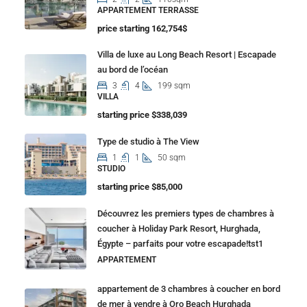
APPARTEMENT TERRASSE
price starting 162,754$
Villa de luxe au Long Beach Resort | Escapade
au bord de l’océan
3
4
199 sqm
VILLA
starting price $338,039
Type de studio à The View
1
1
50 sqm
STUDIO
starting price $85,000
Découvrez les premiers types de chambres à
coucher à Holiday Park Resort, Hurghada,
Égypte – parfaits pour votre escapade!tst1
APPARTEMENT
appartement de 3 chambres à coucher en bord
de mer à vendre à Oro Beach Hurghada