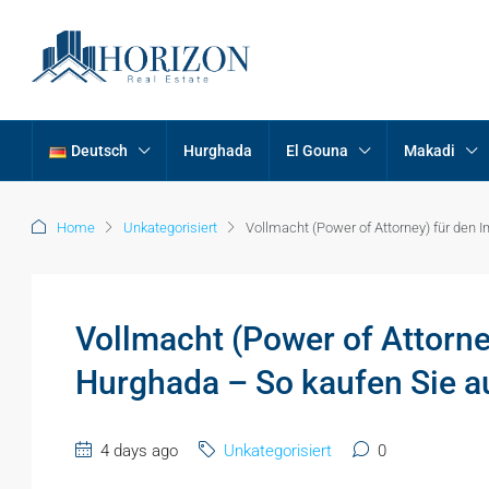
Deutsch
Hurghada
El Gouna
Makadi
Home
Unkategorisiert
Vollmacht (Power of Attorney) für den 
Vollmacht (Power of Attorne
Hurghada – So kaufen Sie a
4 days ago
Unkategorisiert
0