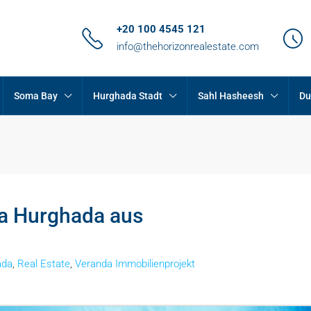
+20 100 4545 121
info@thehorizonrealestate.com
Soma Bay
Hurghada Stadt
Sahl Hasheesh
Du
a Hurghada aus
ada
,
Real Estate
,
Veranda Immobilienprojekt