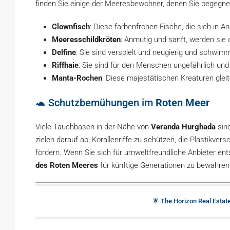
finden Sie einige der Meeresbewohner, denen Sie begegne
Clownfisch
: Diese farbenfrohen Fische, die sich in 
Meeresschildkröten
: Anmutig und sanft, werden sie o
Delfine
: Sie sind verspielt und neugierig und schw
Riffhaie
: Sie sind für den Menschen ungefährlich u
Manta-Rochen
: Diese majestätischen Kreaturen gle
🐢 Schutzbemühungen im
Roten Meer
Viele Tauchbasen in der Nähe von
Veranda Hurghada
sind
zielen darauf ab, Korallenriffe zu schützen, die Plastikv
fördern. Wenn Sie sich für umweltfreundliche Anbieter en
des Roten Meeres
für künftige Generationen zu bewahren
🌟 The Horizon Real Estat