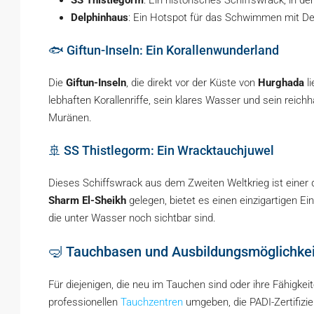
SS Thistlegorm
: Ein historisches Schiffswrack, in
Delphinhaus
: Ein Hotspot für das Schwimmen mit Del
🐟 Giftun-Inseln: Ein Korallenwunderland
Die
Giftun-Inseln
, die direkt vor der Küste von
Hurghada
li
lebhaften Korallenriffe, sein klares Wasser und sein reic
Muränen.
🚢 SS Thistlegorm: Ein Wracktauchjuwel
Dieses Schiffswrack aus dem Zweiten Weltkrieg ist einer
Sharm El-Sheikh
gelegen, bietet es einen einzigartigen Ein
die unter Wasser noch sichtbar sind.
🤿 Tauchbasen und Ausbildungsmöglichke
Für diejenigen, die neu im Tauchen sind oder ihre Fähigke
professionellen
Tauchzentren
umgeben, die PADI-Zertifizi