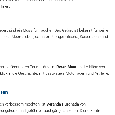
 dem es von Meeresbewohnern nur so wimmelt.
finen.
egen, sind ein Muss für Taucher. Das Gebiet ist bekannt für seine
hhaltiges Meeresleben, darunter Papageienfische, Kaiserfische und
 der berühmtesten Tauchplätze im
Roten Meer
. In der Nähe von
blick in die Geschichte, mit Lastwagen, Motorrädern und Artillerie,
iten
iten verbessern möchten, ist
Veranda Hurghada
von
erungskurse und geführte Tauchgänge anbieten. Diese Zentren