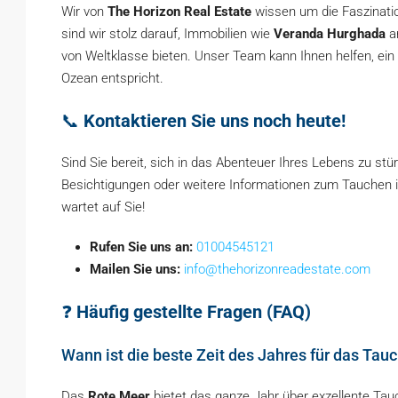
Wir von
The Horizon Real Estate
wissen um die Faszinati
sind wir stolz darauf, Immobilien wie
Veranda Hurghada
an
von Weltklasse bieten. Unser Team kann Ihnen helfen, ein
Ozean entspricht.
📞
Kontaktieren Sie uns noch heute!
Sind Sie bereit, sich in das Abenteuer Ihres Lebens zu st
Besichtigungen oder weitere Informationen zum Tauchen 
wartet auf Sie!
Rufen Sie uns an:
01004545121
Mailen Sie uns:
info@thehorizonreadestate.com
❓
Häufig gestellte Fragen (FAQ)
Wann ist die beste Zeit des Jahres für das Tau
Das
Rote Meer
bietet das ganze Jahr über exzellente Tau