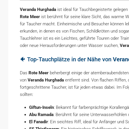
Veranda Hurghada
ist ideal für Tauchbegeisterte gelege
Rote Meer
ist berühmt für seine klare Sicht, das warme 
für Taucher macht. Einheimische und Besucher können leb
erkunden, in denen es von Fischen, Schildkröten und sog
Tauchlehrer ist es ein Leichtes, geführte Touren oder Tra
oder neue Herausforderungen unter Wasser suchen,
Vera
🐠 Top-Tauchplätze in der Nähe von
Veran
Das
Rote Meer
beherbergt einige der atemberaubendsten T
von
Veranda Hurghada
entfernt sind. Von flachen Riffen, 
fortgeschrittene Taucher, ist für jeden etwas dabei. Im Fo
sollten:
Giftun-Inseln
: Bekannt für farbenprächtige Korallengä
Abu Ramada
: Berühmt für seine Unterwasserhöhlen
El Fanadir
: Ein seichtes Riff, ideal für Anfänger und S