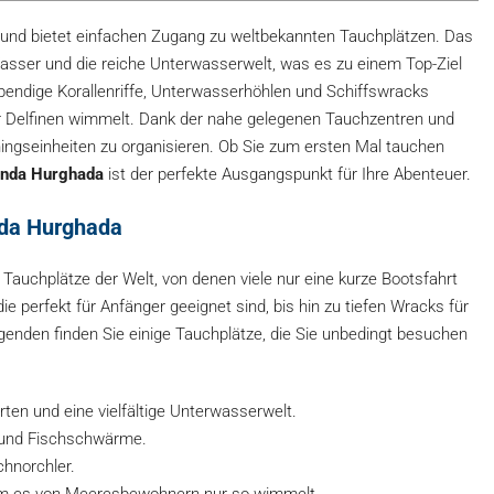
n und bietet einfachen Zugang zu weltbekannten Tauchplätzen. Das
Wasser und die reiche Unterwasserwelt, was es zu einem Top-Ziel
endige Korallenriffe, Unterwasserhöhlen und Schiffswracks
ar Delfinen wimmelt. Dank der nahe gelegenen Tauchzentren und
iningseinheiten zu organisieren. Ob Sie zum ersten Mal tauchen
nda Hurghada
ist der perfekte Ausgangspunkt für Ihre Abenteuer.
da Hurghada
auchplätze der Welt, von denen viele nur eine kurze Bootsfahrt
die perfekt für Anfänger geeignet sind, bis hin zu tiefen Wracks für
lgenden finden Sie einige Tauchplätze, die Sie unbedingt besuchen
rten und eine vielfältige Unterwasserwelt.
 und Fischschwärme.
chnorchler.