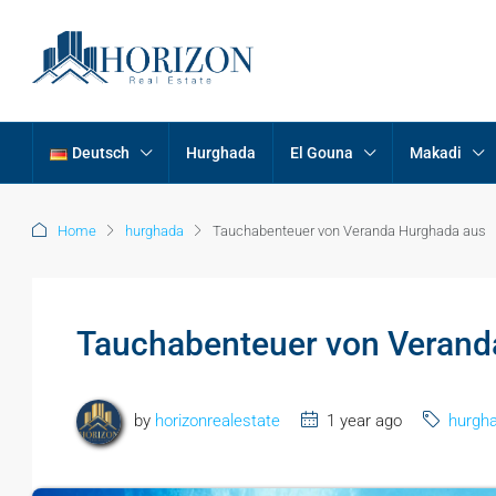
Deutsch
Hurghada
El Gouna
Makadi
Home
hurghada
Tauchabenteuer von Veranda Hurghada aus
Tauchabenteuer von Verand
by
horizonrealestate
1 year ago
hurgh