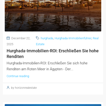
December 22,
hurghada
,
Hurghada-Immobilienführer
,
Real
2025
Estate
Hurghada-Immobilien-ROI: Erschließen Sie hohe
Renditen
Hurghada-Immobilien-ROI: Erschließen Sie sich hohe
Renditen am Roten Meer in Ägypten - Der...
Continue reading
by horizonrealestate