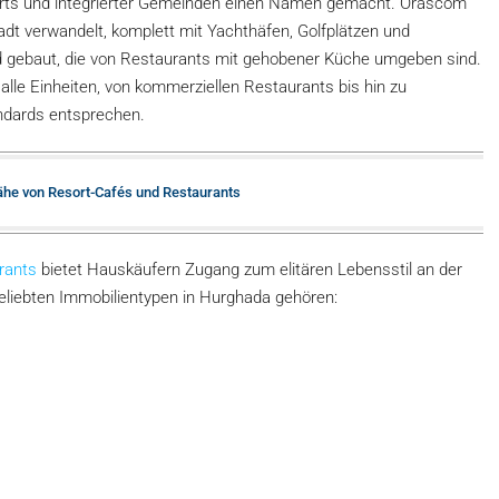
sorts und integrierter Gemeinden einen Namen gemacht. Orascom
Stadt verwandelt, komplett mit Yachthäfen, Golfplätzen und
nd gebaut, die von Restaurants mit gehobener Küche umgeben sind.
le Einheiten, von kommerziellen Restaurants bis hin zu
andards entsprechen.
Nähe von Resort-Cafés und Restaurants
rants
bietet Hauskäufern Zugang zum elitären Lebensstil an der
eliebten Immobilientypen in Hurghada gehören: