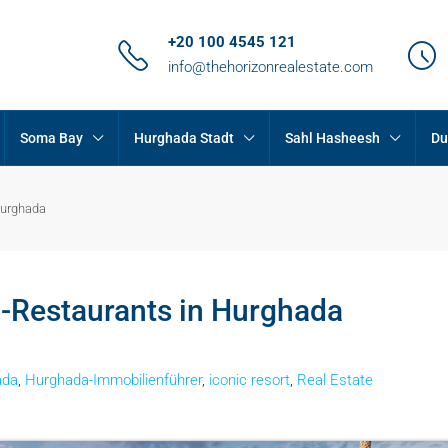
+20 100 4545 121
info@thehorizonrealestate.com
Soma Bay
Hurghada Stadt
Sahl Hasheesh
Du
Hurghada
 -Restaurants in Hurghada
ada
,
Hurghada-Immobilienführer
,
iconic resort
,
Real Estate