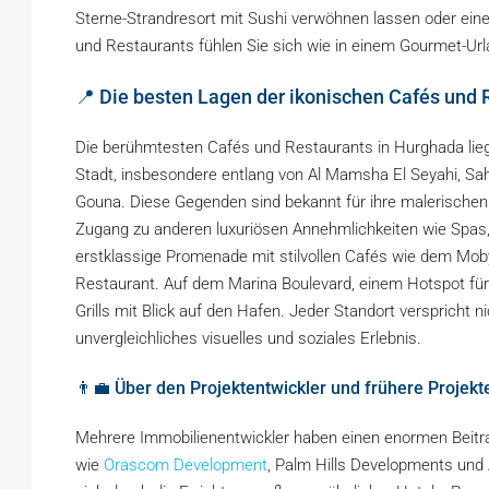
Sterne-Strandresort mit Sushi verwöhnen lassen oder einen
und Restaurants fühlen Sie sich wie in einem Gourmet-Url
📍 Die besten Lagen der ikonischen Cafés und 
Die berühmtesten Cafés und Restaurants in Hurghada liege
Stadt, insbesondere entlang von Al Mamsha El Seyahi, S
Gouna. Diese Gegenden sind bekannt für ihre malerische
Zugang zu anderen luxuriösen Annehmlichkeiten wie Spas,
erstklassige Promenade mit stilvollen Cafés wie dem Mo
Restaurant. Auf dem Marina Boulevard, einem Hotspot für 
Grills mit Blick auf den Hafen. Jeder Standort verspricht n
unvergleichliches visuelles und soziales Erlebnis.
👨‍💼 Über den Projektentwickler und frühere Projekt
Mehrere Immobilienentwickler haben einen enormen Beitra
wie
Orascom Development
, Palm Hills Developments und