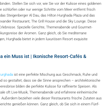
inden. Stellen Sie sich vor, wie Sie vor der Kulisse eines goldenen
 schlürfen oder nur wenige Schritte vom Meer entfernt frisch
das Steigenberger Al Dau, das Hilton Hurghada Plaza und das
lexander Restaurant, The Grill House und die Sky Lounge. Diese
e-Erlebnisse. Spezielle Gerichte, Themenabende und Gourmet-
kungsreise der Aromen. Ganz gleich, ob Sie mediterrane
en, Hurghada bietet in jedem luxuriösen Resort exquisite
 ein Muss ist | Ikonische Resort-Cafés &
urghada
ist eine perfekte Mischung aus Geschmack, Ruhe und
d so gestaltet, dass sie die Sinne ansprechen – architektonische
esbrise bilden die perfekte Kulisse für raffinierte Speisen. Als
kale oft Live-Musik, Themenabende und erfahrene einheimische
. Außerdem beziehen viele dieser Restaurants frische Zutaten aus
richte genießen können. Ganz gleich, ob Sie sich in einem Fünf-