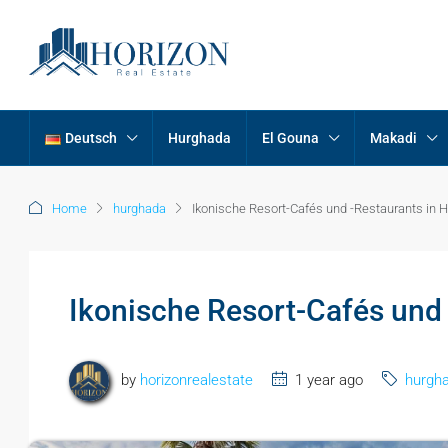
Deutsch
Hurghada
El Gouna
Makadi
Home
hurghada
Ikonische Resort-Cafés und -Restaurants in 
Ikonische Resort-Cafés und
by
horizonrealestate
1 year ago
hurgh