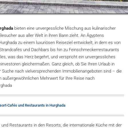
urghada
bieten eine unvergessliche Mischung aus kulinarischer
esucher aus aller Welt in ihren Bann zieht. An Ägyptens
urghada zu einem luxuriösen Reiseziel entwickelt, in dem es von
Strandcafés und Dachbars bis hin zu Feinschmeckerrestaurants
es, was das Herz begehrt, und verspricht ein unvergessliches
investoren gleichermaßen. Ganz gleich, ob Sie Ihren Urlaub in
er Suche nach vielversprechenden Immobilienangeboten sind – die
nen außergewöhnlichen Mehrwert für Ihre Reise nach
rghada
esort-Cafés und Restaurants in Hurghada
nd Restaurants in den Resorts, die internationale Küche mit der