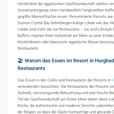
Herzlichkeit der ägyptischen Gastfreundschaft nahtlos verb
Sonnenuntergangs einen handwerklich hergestellten Kaffee
gegrillte Meeresfrüchte essen. Renommierte Resorts wie 
Sunrise Crystal Bay beherbergen kultige Lokale wie das A
Lokale sind mehr als nur Restaurants – sie sind Lifestyl
Buffets machen Ihren Aufenthalt am Meer zu einer Entdec
Köstlichkeiten oder klassische ägyptische Mezze bevorzug
Restaurants.
🏖️ Warum das Essen im Resort in Hurghada
Restaurants
Das Essen in den Cafés und Restaurants der Resorts in
H
verlockenden Aussichten. Die Restaurants der Resorts sin
Ästhetik, stimmungsvolle Beleuchtung und eine frische Meer
Teil der Gastfreundschaft am Roten Meer bieten diese Lo
Köche, die authentische und moderne Gerichte zubereiten
der Region, so dass die Gäste hochwertige und gesunde Ge