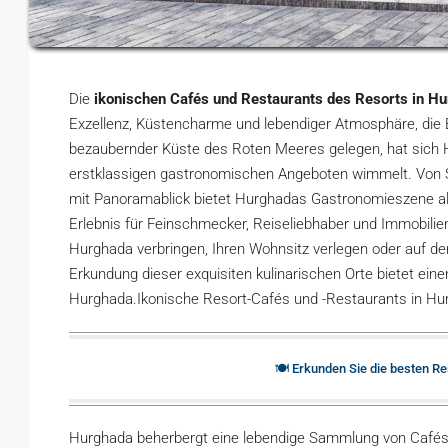
Die
ikonischen Cafés und Restaurants des Resorts in H
Exzellenz, Küstencharme und lebendiger Atmosphäre, die B
bezaubernder Küste des Roten Meeres gelegen, hat sich H
erstklassigen gastronomischen Angeboten wimmelt. Von 
mit Panoramablick bietet Hurghadas Gastronomieszene all
Erlebnis für Feinschmecker, Reiseliebhaber und Immobilien
Hurghada verbringen, Ihren Wohnsitz verlegen oder auf d
Erkundung dieser exquisiten kulinarischen Orte bietet ei
Hurghada.Ikonische Resort-Cafés und -Restaurants in Hu
🍽️ Erkunden Sie die besten R
Hurghada beherbergt eine lebendige Sammlung von Cafés u