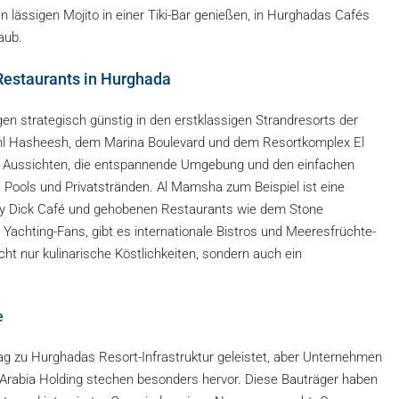
 lässigen Mojito in einer Tiki-Bar genießen, in Hurghadas Cafés
aub.
Restaurants in Hurghada
n strategisch günstig in den erstklassigen Strandresorts der
ahl Hasheesh, dem Marina Boulevard und dem Resortkomplex El
n Aussichten, die entspannende Umgebung und den einfachen
 Pools und Privatstränden. Al Mamsha zum Beispiel ist eine
by Dick Café und gehobenen Restaurants wie dem Stone
Yachting-Fans, gibt es internationale Bistros und Meeresfrüchte-
icht nur kulinarische Köstlichkeiten, sondern auch ein
e
g zu Hurghadas Resort-Infrastruktur geleistet, aber Unternehmen
 Arabia Holding stechen besonders hervor. Diese Bauträger haben